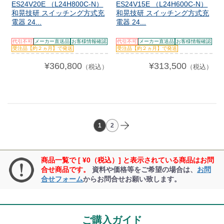
ES24V20E （L24H800C-N）
ES24V15E （L24H600C-N）
和晃技研 スイッチング方式充
和晃技研 スイッチング方式充
電器 24...
電器 24...
代引不可
メーカー直送品
お客様情報確認
代引不可
メーカー直送品
お客様情報確認
受注品【約２ヵ月】で発送
受注品【約２ヵ月】で発送
¥360,800
¥313,500
（税込）
（税込）
1
2
商品一覧で [ ¥0（税込）] と表示されている商品はお問
合せ商品です。
資料や価格等をご希望の場合は、
お問
合せフォーム
からお問合せお願い致します。
ご購入ガイド