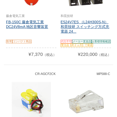
藤倉電気工業
和晃技研
FB-150C 藤倉電気工業
ES24V7ES （L24H300S-N）
DC24V8mA 地区音響装置
和晃技研 スイッチング方式充
電器 24...
取寄
コンパクト商品
代引不可
メーカー直送品
お客様情報確認
受注品【約２ヵ月】で発送
¥7,370
¥220,000
（税込）
（税込）
CR-AGCF2CK
MP588-C