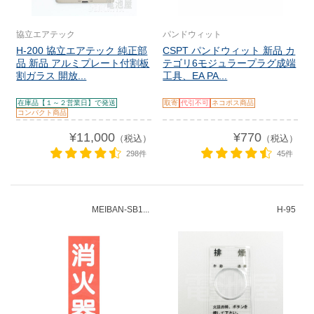
協立エアテック
パンドウィット
H-200 協立エアテック 純正部
CSPT パンドウィット 新品 カ
品 新品 アルミプレート付割板
テゴリ6モジュラープラグ成端
割ガラス 開放...
工具、EA PA...
在庫品【１～２営業日】で発送
取寄
代引不可
ネコポス商品
コンパクト商品
¥11,000
¥770
（税込）
（税込）
298件
45件
MEIBAN-SB1...
H-95