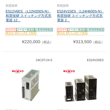
和晃技研
和晃技研
ES12V6ES （L12H200S-N）
ES24V15ES （L24H600S-N）
和晃技研 スイッチング方式充
和晃技研 スイッチング方式充
電器 12...
電器 2...
代引不可
メーカー直送品
お客様情報確認
代引不可
メーカー直送品
お客様情報確認
受注品【約２ヵ月】で発送
受注品【約２ヵ月】で発送
¥220,000
¥313,500
（税込）
（税込）
24CDT-24-5
ES24V20ES