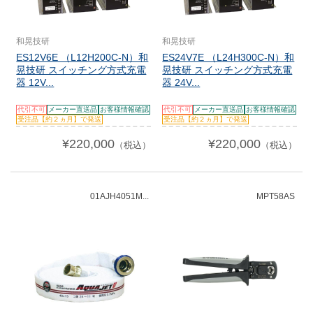
和晃技研
和晃技研
ES12V6E （L12H200C-N）和
ES24V7E （L24H300C-N）和
晃技研 スイッチング方式充電
晃技研 スイッチング方式充電
器 12V...
器 24V...
代引不可
メーカー直送品
お客様情報確認
代引不可
メーカー直送品
お客様情報確認
受注品【約２ヵ月】で発送
受注品【約２ヵ月】で発送
¥220,000
¥220,000
（税込）
（税込）
01AJH4051M...
MPT58AS