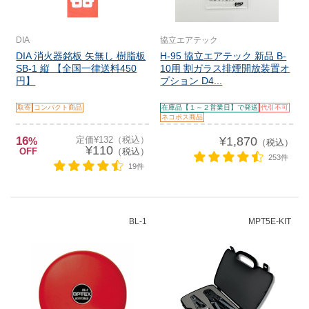
DIA
協立エアテック
DIA 消火器銘板 矢無し 樹脂板
H-95 協立エアテック 新品 B-
SB-1 縦 【全国一律送料450
10用 割ガラス排煙開放装置オ
円】
プション D4...
取寄
コンパクト商品
在庫品【１～２営業日】で発送
代引不可
ネコポス商品
16
定価¥132（税込）
¥1,870
%
（税込）
¥110
OFF
（税込）
253件
19件
BL-1
MPT5E-KIT