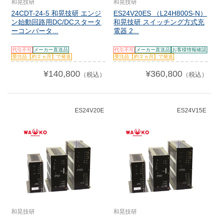
和晃技研
和晃技研
24CDT-24-5 和晃技研 エンジ
ES24V20ES （L24H800S-N）
ン始動回路用DC/DCスタータ
和晃技研 スイッチング方式充
ーコンバータ...
電器 2...
代引不可
メーカー直送品
代引不可
メーカー直送品
お客様情報確認
受注品【約２ヵ月】で発送
受注品【約２ヵ月】で発送
¥140,800
¥360,800
（税込）
（税込）
ES24V20E
ES24V15E
和晃技研
和晃技研