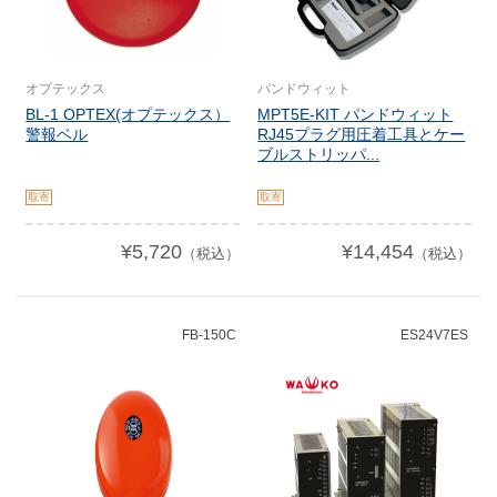
オプテックス
パンドウィット
BL-1 OPTEX(オプテックス）
MPT5E-KIT パンドウィット
警報ベル
RJ45プラグ用圧着工具とケー
ブルストリッパ...
取寄
取寄
¥5,720
¥14,454
（税込）
（税込）
FB-150C
ES24V7ES