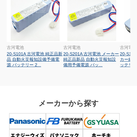
古河電池
古河電池
古河電
20-S101A 古河電池 純正品新
20-S201A 古河電池 メーカー
20-S1
品 自動火災報知設備予備電
純正品新品 自動火災報知設
カー純正
源 バッテリー 2...
備用予備電源 バッ...
ッテリー 2
メーカーから探す