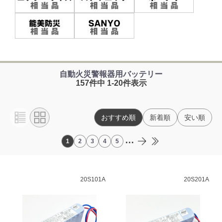
自動火災警報器用バッテリー
157件中 1-20件表示
おすすめ順
新着順
安い順
...
1
2
3
4
5
20S101A
20S201A