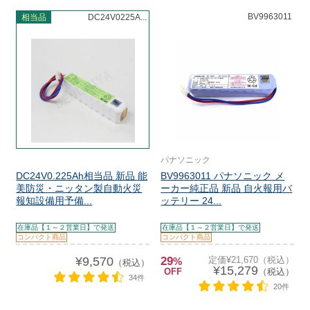
BV9963011
相当品
DC24V0225A...
パナソニック
DC24V0.225Ah相当品 新品 能
BV9963011 パナソニック メ
美防災・ニッタン製自動火災
ーカー純正品 新品 自火報用バ
報知設備用予備...
ッテリー 24...
在庫品【１～２営業日】で発送
在庫品【１～２営業日】で発送
コンパクト商品
コンパクト商品
¥9,570
29
定価¥21,670（税込）
%
（税込）
¥15,279
OFF
（税込）
34件
20件