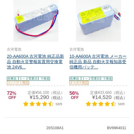
古河電池
古河電池
20-AA600A 古河電池 純正品新
10-AA600A 古河電池 メーカー
品 自動火災警報装置用交換電
純正品 新品 自動火災報知器受
池 24V6...
信機用バッテ...
在庫品【１～２営業日】で発送
在庫品【１～２営業日】で発送
コンパクト商品
ネコポス商品
72
定価¥56,100（税込）
56
定価¥33,660（税込）
%
%
¥15,290
¥14,520
OFF
（税込）
OFF
（税込）
58件
58件
20S108A1
BV9964011