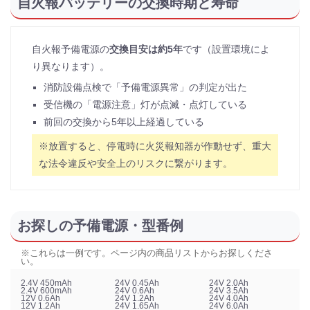
自火報バッテリーの交換時期と寿命
自火報予備電源の
交換目安は約5年
です（設置環境によ
り異なります）。
消防設備点検で「予備電源異常」の判定が出た
受信機の「電源注意」灯が点滅・点灯している
前回の交換から5年以上経過している
※放置すると、停電時に火災報知器が作動せず、重大
な法令違反や安全上のリスクに繋がります。
お探しの予備電源・型番例
※これらは一例です。ページ内の商品リストからお探しくださ
い。
2.4V 450mAh
24V 0.45Ah
24V 2.0Ah
2.4V 600mAh
24V 0.6Ah
24V 3.5Ah
12V 0.6Ah
24V 1.2Ah
24V 4.0Ah
12V 1.2Ah
24V 1.65Ah
24V 6.0Ah