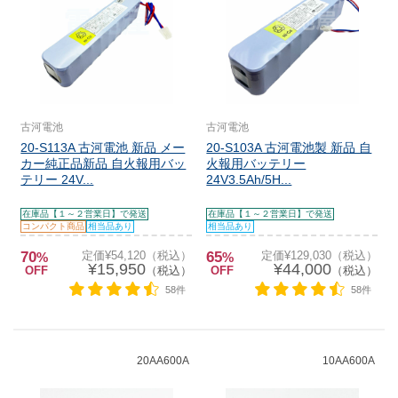
古河電池
古河電池
20-S113A 古河電池 新品 メー
20-S103A 古河電池製 新品 自
カー純正品新品 自火報用バッ
火報用バッテリー
テリー 24V...
24V3.5Ah/5H...
在庫品【１～２営業日】で発送
在庫品【１～２営業日】で発送
コンパクト商品
相当品あり
相当品あり
70
定価¥54,120（税込）
65
定価¥129,030（税込）
%
%
¥15,950
¥44,000
OFF
（税込）
OFF
（税込）
58件
58件
20AA600A
10AA600A