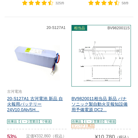
325件
58件
20-S127A1
相当品
BV9820011S
古河電池
20-S127A1 古河電池 新品 自
BV9820011相当品 新品 パナ
火報用バッテリー
ソニック製自動火災報知設備
24V10.0Ah/5H...
用予備電源 DC2...
在庫品【１～２営業日】で発送
在庫品【１～２営業日】で発送
コンパクト商品
53
定価¥332,860（税込）
¥10,780
%
（税込）