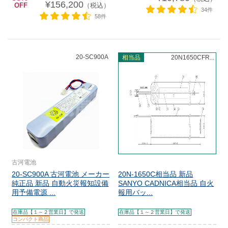
¥156,200
OFF
（税込）
34件
58件
20-SC900A
相当品
20N1650CFR...
古河電池
20-SC900A 古河電池 メーカー
20N-1650C相当品 新品
純正品 新品 自動火災報知設備
SANYO CADNICA相当品 自火
用予備電源 ...
報用バッ...
在庫品【１～２営業日】で発送
在庫品【１～２営業日】で発送
コンパクト商品