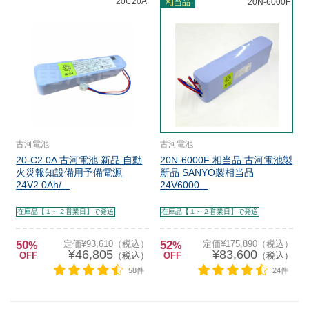
20C20A
相当品
20N-6000F
古河電池
古河電池
20-C2.0A 古河電池 新品 自動
20N-6000F 相当品 古河電池製
火災報知設備用予備電源
新品 SANYO製相当品
24V2.0Ah/...
24V6000...
在庫品【１～２営業日】で発送
在庫品【１～２営業日】で発送
50
定価¥93,610（税込）
52
定価¥175,890（税込）
%
%
¥46,805
¥83,600
OFF
（税込）
OFF
（税込）
58件
24件