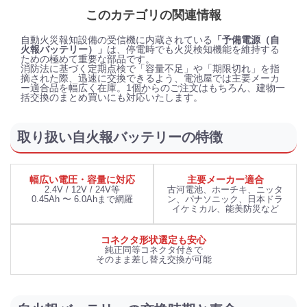
このカテゴリの関連情報
自動火災報知設備の受信機に内蔵されている
「予備電源（自
火報バッテリー）」
は、停電時でも火災検知機能を維持する
ための極めて重要な部品です。
消防法に基づく定期点検で「容量不足」や「期限切れ」を指
摘された際、迅速に交換できるよう、電池屋では主要メーカ
ー適合品を幅広く在庫。1個からのご注文はもちろん、建物一
括交換のまとめ買いにも対応いたします。
取り扱い自火報バッテリーの特徴
幅広い電圧・容量に対応
主要メーカー適合
2.4V / 12V / 24V等
古河電池、ホーチキ、ニッタ
0.45Ah 〜 6.0Ahまで網羅
ン、パナソニック、日本ドラ
イケミカル、能美防災など
コネクタ形状選定も安心
純正同等コネクタ付きで
そのまま差し替え交換が可能