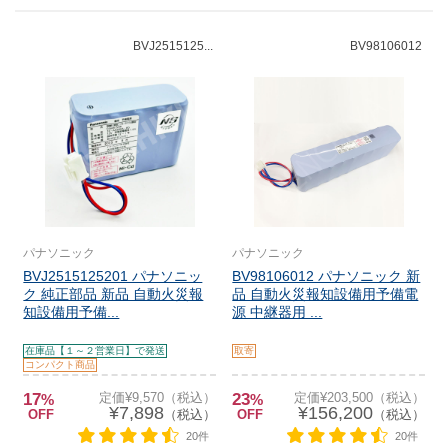
BVJ2515125...
BV98106012
パナソニック
パナソニック
BVJ2515125201 パナソニッ
BV98106012 パナソニック 新
ク 純正部品 新品 自動火災報
品 自動火災報知設備用予備電
知設備用予備...
源 中継器用 ...
在庫品【１～２営業日】で発送
取寄
コンパクト商品
17
定価¥9,570（税込）
23
定価¥203,500（税込）
%
%
¥7,898
¥156,200
OFF
（税込）
OFF
（税込）
20件
20件