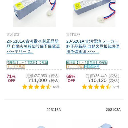
古河電池
古河電池
20-S101A 古河電池 純正品新
20-S201A 古河電池 メーカー
品 自動火災報知設備予備電源
純正品新品 自動火災報知設備
バッテリー 2...
用予備電源 バッ...
在庫品【１～２営業日】で発送
在庫品【１～２営業日】で発送
ネコポス商品
ネコポス商品
相当品あり
71
定価¥37,950（税込）
69
定価¥33,440（税込）
%
%
¥11,000
¥10,120
OFF
（税込）
OFF
（税込）
58件
58件
20S113A
20S103A