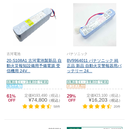
古河電池
パナソニック
20-S108A1 古河電池製新品 自
BV9964011 パナソニック 純
動火災報知設備用予備電源 受
正品 新品 自動火災警報器用バ
信機用 24V...
ッテリー 24...
在庫品【１～２営業日】で発送
在庫品【１～２営業日】で発送
相当品あり
ネコポス商品
61
定価¥193,490（税込）
29
定価¥23,100（税込）
%
%
¥74,800
¥16,203
OFF
（税込）
OFF
（税込）
58件
20件