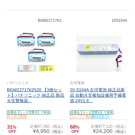
BGW22717K2...
20S104A
パナソニック
古河電池
BGW22717K2520 【3個セッ
20-S104A 古河電池 純正品新
ト】パナソニック 純正品 新品
品 自動火災報知設備用予備電
火災警報器...
源 24V1.6...
在庫品【１～２営業日】で発送
在庫品【１～２営業日】で発送
ネコポス商品
コンパクト商品
相当品あり
31
定価¥7,260（税込）
68
定価¥77,110（税込）
%
%
¥4,950
¥24,200
OFF
（税込）
OFF
（税込）