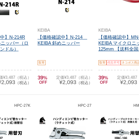
KEIBA
KEIBA
】N-214R
【価格確認中】N-214
【価格確認中】MN-
斜めニッパー（ロ
KEIBA 斜めニッパー
KEIBA マイクロ
ンドル）
125mm 【送料全国.
取寄
取寄
代引不可
ネコポス商
39
39
価¥3,487（税込）
%
定価¥3,487（税込）
%
定価¥3,48
¥2,093
¥2,093
¥2,093
OFF
OFF
（税込）
（税込）
HPC-27K
HPC-27
HM