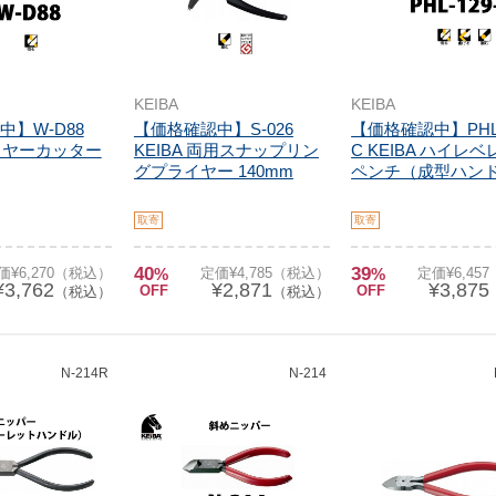
KEIBA
KEIBA
中】W-D88
【価格確認中】S-026
【価格確認中】PHL-
ワイヤーカッター
KEIBA 両用スナップリン
C KEIBA ハイレ
グプライヤー 140mm
ペンチ（成型ハンドル
取寄
取寄
40
39
価¥6,270（税込）
%
定価¥4,785（税込）
%
定価¥6,45
¥3,762
¥2,871
¥3,875
OFF
OFF
（税込）
（税込）
N-214R
N-214