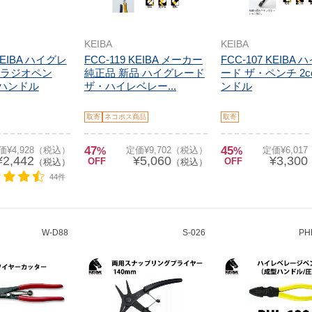
KEIBA
KEIBA
 KEIBA ハイグレ
FCC-119 KEIBA メーカー
FCC-107 KEIBA
ラジオペン
純正品 新品 ハイグレード
ード ザ・ペンチ 2c
.ハンドル
ザ・ハイレベレー...
ンドル
取寄
ネコポス商品
取寄
47
45
価¥4,928（税込）
%
定価¥9,702（税込）
%
定価¥6,01
¥2,442
¥5,060
¥3,300
OFF
OFF
（税込）
（税込）
44件
W-D88
S-026
PH