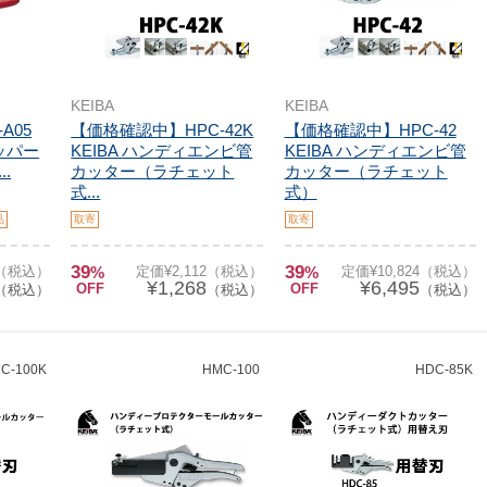
KEIBA
KEIBA
A05
【価格確認中】HPC-42K
【価格確認中】HPC-42
ニッパー
KEIBA ハンディエンビ管
KEIBA ハンディエンビ管
..
カッター（ラチェット
カッター（ラチェット
式...
式）
品
取寄
取寄
39
39
7（税込）
%
定価¥2,112（税込）
%
定価¥10,824（税込）
¥1,268
¥6,495
OFF
OFF
（税込）
（税込）
（税込）
C-100K
HMC-100
HDC-85K