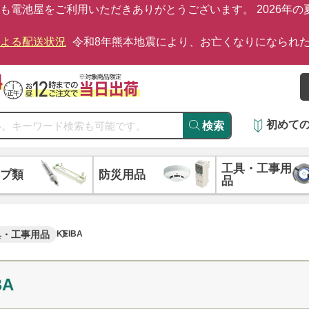
も電池屋をご利用いただきありがとうございます。 2026年
による配送状況
令和8年熊本地震により、お亡くなりになられ
初めて
検索
工具・工事用
プ類
防災用品
品
具・工事用品
KEIBA
BA