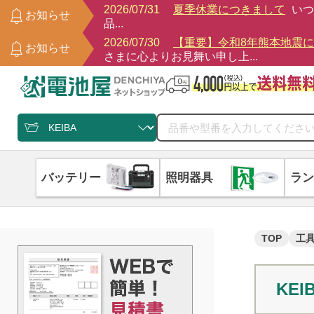
2026/07/31
夏季休業につきまして
いつ
お知らせ
品...
2026/07/30
【重要】令和8年熊本地震
お知らせ
さまに心よりお見舞い申し上...
バッテリー
照明器具
ラン
TOP
工
KEI