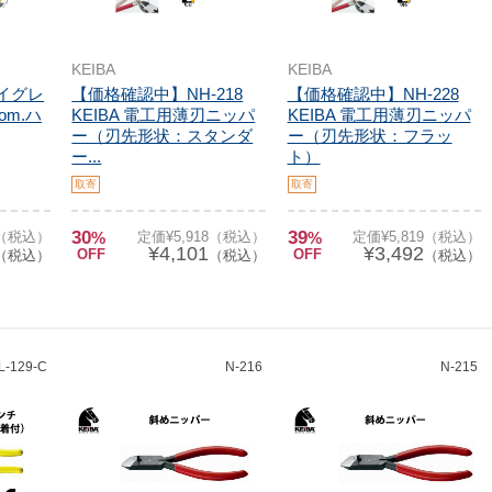
KEIBA
KEIBA
 ハイグレ
【価格確認中】NH-218
【価格確認中】NH-228
om.ハ
KEIBA 電工用薄刃ニッパ
KEIBA 電工用薄刃ニッパ
ー（刃先形状：スタンダ
ー（刃先形状：フラッ
ー...
ト）
取寄
取寄
30
39
7（税込）
%
定価¥5,918（税込）
%
定価¥5,819（税込）
¥4,101
¥3,492
OFF
OFF
（税込）
（税込）
（税込）
L-129-C
N-216
N-215