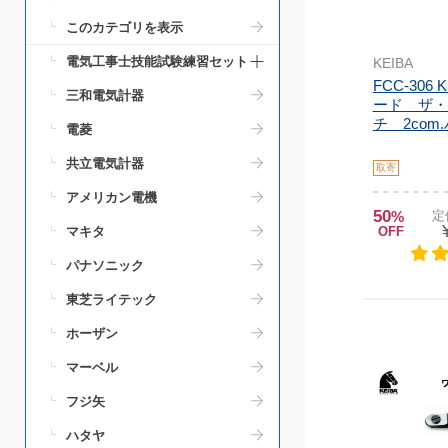
このカテゴリを表示
電気工事士技能試験練習セット
KEIBA
FCC-306
三和電気計器
ード ザ・
チ 2com
電菱
共立電気計器
取寄
アメリカン電機
50
%
定
OFF
マキタ
パナソニック
東芝ライテック
ホーザン
マーベル
フジ矢
ハタヤ