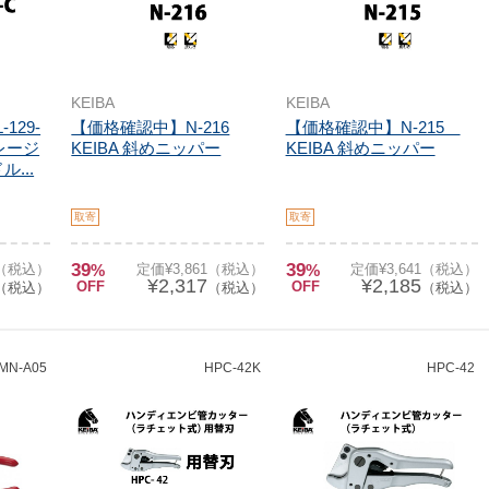
KEIBA
KEIBA
129-
【価格確認中】N-216
【価格確認中】N-215
ベレージ
KEIBA 斜めニッパー
KEIBA 斜めニッパー
...
取寄
取寄
39
39
7（税込）
%
定価¥3,861（税込）
%
定価¥3,641（税込）
¥2,317
¥2,185
OFF
OFF
（税込）
（税込）
（税込）
MN-A05
HPC-42K
HPC-42