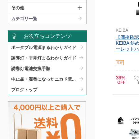
その他
カテゴリ一覧
KEIBA
お役立ちコンテンツ
【価格確認中
KEIBA 
ポータブル電源まるわかりガイド​
ーレットハ
誘導灯・非常灯まるわかりガイド​
取寄
誘導灯電池交換手順​
39
%
定
中止品・廃番になったニカド電...
OFF
ブログトップ