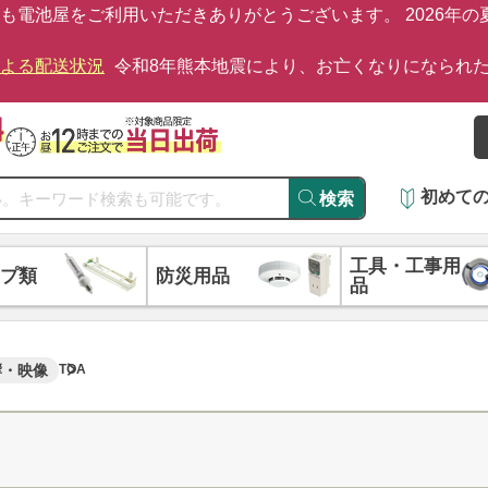
も電池屋をご利用いただきありがとうございます。 2026年
による配送状況
令和8年熊本地震により、お亡くなりになられ
初めて
検索
工具・工事用
プ類
防災用品
品
響・映像
TOA