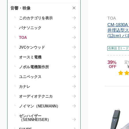
音響・映像
TOA
このカテゴリを表示
CM-1830
パナソニック
井埋込型ス
(12cm) パネ
TOA
JVCケンウッド
在庫品【１～２
オースミ電機
39
%
定
OFF
ノボル電機製作所
ユニペックス
カナレ
オーディオテクニカ
ノイマン（NEUMANN）
ゼンハイザー
（SENNHEISER）