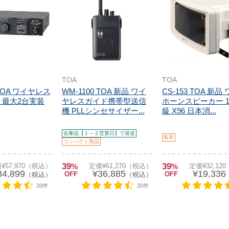
TOA
TOA
 TOA ワイヤレス
WM-1100 TOA 新品 ワイ
CS-153 TOA 新品
 最大2台実装
ヤレスガイド携帯型送信
ホーンスピーカー 1
機 PLLシンセサイザー...
級 X96 日本消...
在庫品【１～２営業日】で発送
取寄
コンパクト商品
39
39
¥57,970（税込）
%
定価¥61,270（税込）
%
定価¥32,12
34,899
¥36,885
¥19,336
OFF
OFF
（税込）
（税込）
20件
20件