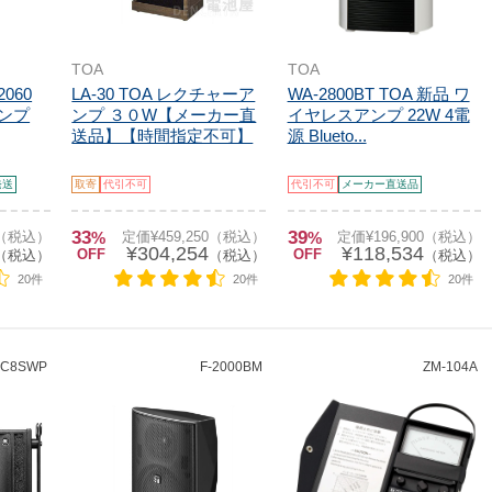
TOA
TOA
060
LA-30 TOA レクチャーア
WA-2800BT TOA 新品 ワ
アンプ
ンプ ３０W【メーカー直
イヤレスアンプ 22W 4電
送品】【時間指定不可】
源 Blueto...
発送
取寄
代引不可
代引不可
メーカー直送品
33
39
0（税込）
%
定価¥459,250（税込）
%
定価¥196,900（税込）
¥304,254
¥118,534
OFF
OFF
（税込）
（税込）
（税込）
20件
20件
20件
-C8SWP
F-2000BM
ZM-104A