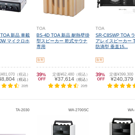
TOA
TOA
N TOA 新品 車載
BS-4D TOA 新品 耐熱壁掛
SR-C8SWP TOA
0W マイクロホ
型スピーカー 乾式サウナ
アレイスピーカー Ty
専用
防滴型 垂直15...
取寄
取寄
39
39
¥81,070（税込）
%
定価¥62,480（税込）
%
定価¥399,30
48,804
¥37,614
¥240,379
OFF
OFF
（税込）
（税込）
20件
20件
TA-2030
WA-2700SC
WA-