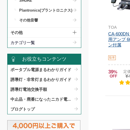
SHURE
Plantronics(プラントロニクス)
その他音響
TOA
その他
CA-600D
用アンプ 6
カテゴリ一覧
ン付属
取寄
お役立ちコンテンツ
ポータブル電源まるわかりガイド​
39
%
定価
¥
OFF
誘導灯・非常灯まるわかりガイド​
誘導灯電池交換手順​
中止品・廃番になったニカド電...
ブログトップ