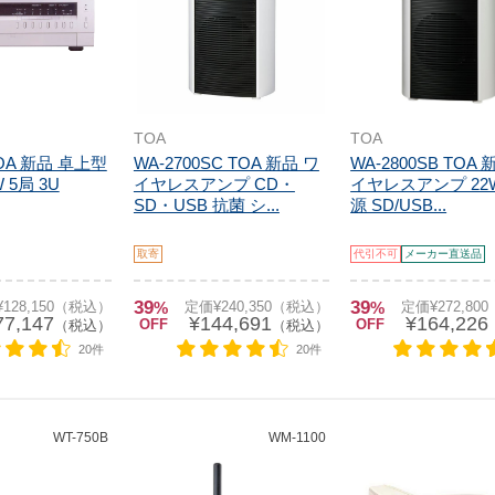
TOA
TOA
 TOA 新品 卓上型
WA-2700SC TOA 新品 ワ
WA-2800SB TOA 
 5局 3U
イヤレスアンプ CD・
イヤレスアンプ 22W
SD・USB 抗菌 シ...
源 SD/USB...
取寄
代引不可
メーカー直送品
39
39
128,150（税込）
%
定価¥240,350（税込）
%
定価¥272,80
77,147
¥144,691
¥164,226
OFF
OFF
（税込）
（税込）
20件
20件
WT-750B
WM-1100