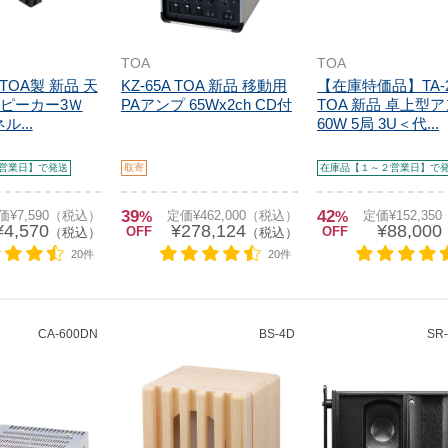
TOA
TOA
A TOA製 新品 天
KZ-65A TOA 新品 移動用
【在庫特価品】TA-2
ピーカー3Ｗ
PAアンプ 65Wx2ch CD付
TOA 新品 卓上型
ル...
60W 5局 3U＜代...
営業日】で発送
取寄
在庫品【１～２営業日】で
39
42
価¥7,590（税込）
%
定価¥462,000（税込）
%
定価¥152,35
¥4,570
¥278,124
¥88,000
OFF
OFF
（税込）
（税込）
20件
20件
CA-600DN
BS-4D
SR