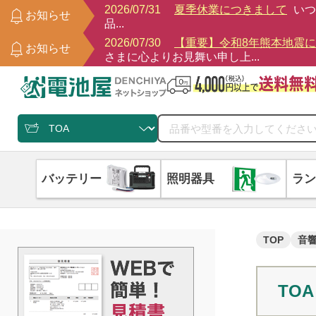
2026/07/31
夏季休業につきまして
いつ
お知らせ
品...
2026/07/30
【重要】令和8年熊本地震
お知らせ
さまに心よりお見舞い申し上...
バッテリー
照明器具
ラン
TOP
音
TOA