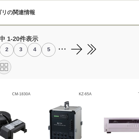
ゴリの関連情報
中 1-20件表示
...
2
3
4
5
CM-1830A
KZ-65A