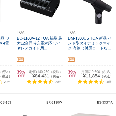
TOA
TOA
新品 ワ
BC-1100A-12 TOA 新品 最
DM-1300US TOA 新品 ハ
 4電
大12台同時充電対応 ワイ
ンド型ダイナミックマイ
ヤレスガイド用...
ク 有線（付属コードな...
取寄
取寄
39
39
0（税込）
%
定価¥140,250（税込）
%
定価¥19,690（税込）
¥84,431
¥11,854
OFF
OFF
（税込）
（税込）
（税込）
20件
20件
20件
CS-153
ER-2130W
BS-33ST-A