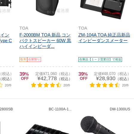
TOA
TOA
 ライン
F-2000BM TOA 新品 コン
ZM-104A TOA 純正品新品
pe C
パクトスピーカー 60W 黒
インピーダンスメーター
ハイインピーダ...
取寄
在庫限り
在庫品【１～２営業日】で発送
39
39
0（税込）
%
定価¥71,060（税込）
%
定価¥48,070（税込）
¥42,778
¥28,930
OFF
OFF
（税込）
（税込）
（税込）
20件
20件
20件
2800SB
BC-1100A-1...
DM-1300US