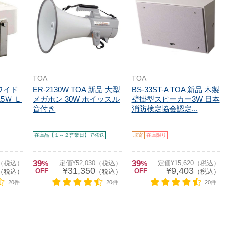
TOA
TOA
 ワイド
ER-2130W TOA 新品 大型
BS-33ST-A TOA 新品 木製
5Ｗ Ｌ
メガホン 30W ホイッスル
壁掛型スピーカー3W 日本
音付き
消防検定協会認定...
在庫品【１～２営業日】で発送
取寄
在庫限り
39
39
0（税込）
%
定価¥52,030（税込）
%
定価¥15,620（税込）
¥31,350
¥9,403
OFF
OFF
（税込）
（税込）
（税込）
20件
20件
20件