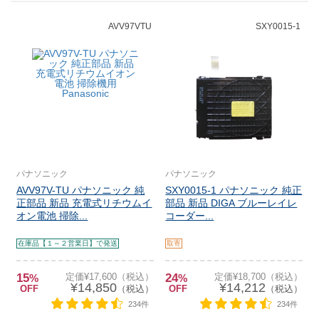
AVV97VTU
SXY0015-1
パナソニック
パナソニック
AVV97V-TU パナソニック 純
SXY0015-1 パナソニック 純正
正部品 新品 充電式リチウムイ
部品 新品 DIGA ブルーレイレ
オン電池 掃除...
コーダー...
在庫品【１～２営業日】で発送
取寄
15
定価¥17,600（税込）
24
定価¥18,700（税込）
%
%
¥14,850
¥14,212
OFF
（税込）
OFF
（税込）
234件
234件