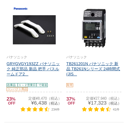
パナソニック
パナソニック
GRYGVGY193ZZ パナソニッ
TB261201N パナソニック 新
ク 純正部品 新品 把手 バスル
品 TB261Nシリーズ 24時間式
ームドア2...
(JIS...
在庫品【１～２営業日】で発送
取寄
コンパクト商品
23
定価¥8,470（税込）
37
定価¥27,940（税込）
%
%
¥6,438
¥17,323
OFF
（税込）
OFF
（税込）
234件
41件