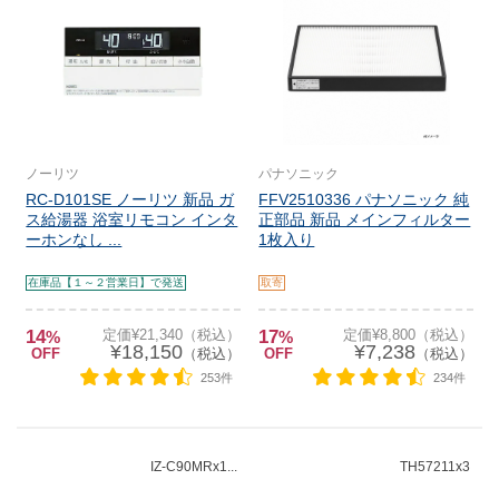
ノーリツ
パナソニック
RC-D101SE ノーリツ 新品 ガ
FFV2510336 パナソニック 純
ス給湯器 浴室リモコン インタ
正部品 新品 メインフィルター
ーホンなし ...
1枚入り
在庫品【１～２営業日】で発送
取寄
14
定価¥21,340（税込）
17
定価¥8,800（税込）
%
%
¥18,150
¥7,238
OFF
（税込）
OFF
（税込）
253件
234件
IZ-C90MRx1...
TH57211x3