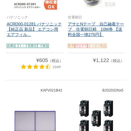
パナソニック
住電朝日
ACRD00-01281 パナソニック
アサヒNテープ 自己融着テー
【純正品 新品】 エアコン用
プ 住電朝日精 10M巻 【送
エアフィル...
料全国一律275円】
在庫品【１～２営業日】で発送
取寄
代引不可
ネコポス商品
¥605
¥1,122
（税込）
（税込）
234件
KAFV021B42
BJS2032Nx5