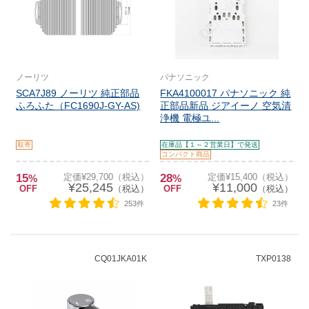
ノーリツ
パナソニック
SCA7J89 ノーリツ 純正部品
FKA4100017 パナソニック 純
ふろふた（FC1690J-GY-AS)
正部品新品 ジアイーノ 空気清
浄機 電極ユ...
取寄
在庫品【１～２営業日】で発送
コンパクト商品
15
定価¥29,700（税込）
28
定価¥15,400（税込）
%
%
¥25,245
¥11,000
OFF
（税込）
OFF
（税込）
253件
23件
CQ01JKA01K
TXP0138