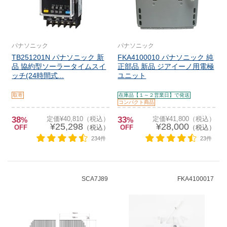
パナソニック
パナソニック
TB251201N パナソニック 新
FKA4100010 パナソニック 純
品 協約型ソーラータイムスイ
正部品 新品 ジアイーノ用電極
ッチ(24時間式...
ユニット
取寄
在庫品【１～２営業日】で発送
コンパクト商品
38
定価¥40,810（税込）
33
定価¥41,800（税込）
%
%
¥25,298
¥28,000
OFF
（税込）
OFF
（税込）
234件
23件
SCA7J89
FKA4100017