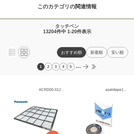
このカテゴリの関連情報
タッチペン
13204件中 1-20件表示
おすすめ順
新着順
安い順
...
1
2
3
4
5
ACRD00-012...
asahitape1...