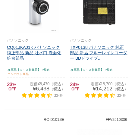
パナソニック
パナソニック
CQ01JKA01K パナソニック
TXP0138 パナソニック 純正
純正部品 新品 吐水口 洗面化
部品 新品 ブルーレイレコーダ
粧台部品
ー BDドライブ...
在庫品【１～２営業日】で発送
在庫品【１～２営業日】で発送
コンパクト商品
23
定価¥8,470（税込）
24
定価¥18,700（税込）
%
%
¥6,438
¥14,212
OFF
（税込）
OFF
（税込）
234件
234件
RC-D101SE
FFV2510336