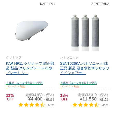
KAP-HP11
SENT026KA
クリナップ
パナソニック
KAP-HP11 クリナップ 純正部
SENT026KA パナソニック 純
品 新品 クリンプレート 排水
正品 新品 混合水栓サラサラワ
プレート シ...
イドシャワー ...
在庫品【１～２営業日】で発送
在庫品【１～２営業日】で発送
コンパクト商品
コンパクト商品
11
定価¥4,950（税込）
13
定価¥13,310（税込）
%
%
¥4,400
¥11,550
OFF
（税込）
OFF
（税込）
253件
234件