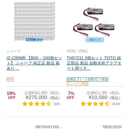
シャープ
TOTO（FDK）
IZ-C90MR 【卸向：100個セッ
TH57211 3個セット TOTO 純
ト】 シャープ 純正品 新品 箱
正部品 新品 自動水栓アクアオ
あり ...
ート用リチ...
取寄
在庫品【１～２営業日】で発送
コンパクト商品
19
定価¥341,000（税込）
7
定価¥11,385（税込）
%
%
¥275,000
¥10,560
OFF
（税込）
OFF
（税込）
26件
264件
GRYGVGY193...
TB261201N