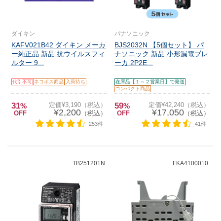
ダイキン
パナソニック
KAFV021B42 ダイキン メーカ
BJS2032N 【5個セット】 パ
ー純正品 新品 抗ウイルスフィ
ナソニック 新品 小形漏電ブレ
ルター 9...
ーカ 2P2E...
代引不可
ネコポス商品
入荷待ち
在庫品【１～２営業日】で発送
コンパクト商品
31
定価¥3,190（税込）
59
定価¥42,240（税込）
%
%
¥2,200
¥17,050
OFF
（税込）
OFF
（税込）
253件
41件
TB251201N
FKA4100010