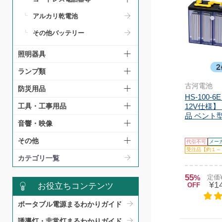
アルカリ乾電池
その他バッテリー
照明器具
ランプ類
古河電池
防災用品
HS-100-
12V仕様】
工具・工事用品
品 ベント型
音響・映像
その他
代引不可
メー
受注品【約１～
カテゴリ一覧
55
%
定価¥
¥1
お役立ちコンテンツ
OFF
ポータブル電源まるわかりガイド​
誘導灯・非常灯まるわかりガイド​