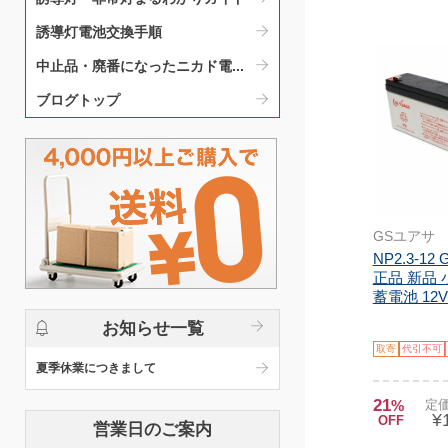
誘導灯電池交換手順​
中止品・廃番になったニカド電...
ブログトップ
GSユアサ
NP2.3-1
正品 新品
蓄電池 12V2.
お知らせ一覧
取寄
代引不可
夏季休業につきまして
21
%
定価
¥
OFF
営業日のご案内