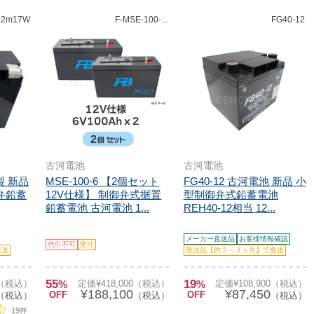
12m17W
F-MSE-100-...
FG40-12
古河電池
古河電池
製 新品
MSE-100-6 【2個セット
FG40-12 古河電池 新品 小
御弁鉛蓄
12V仕様】 制御弁式据置
型制御弁式鉛蓄電池
鉛蓄電池 古河電池 1...
REH40-12相当 12...
メーカー直送品
お客様情報確認
代引不可
受注
発送
受注品【約２～３ヵ月】で発送
55
19
0（税込）
%
定価¥418,000（税込）
%
定価¥108,900（税込）
¥188,100
¥87,450
OFF
OFF
（税込）
（税込）
（税込）
19件