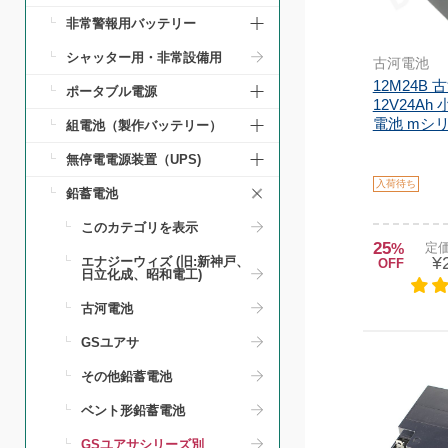
非常警報用バッテリー
シャッター用・非常設備用
古河電池
12M24B
ポータブル電源
12V24A
電池 mシリ
組電池（製作バッテリー）
無停電電源装置（UPS)
入荷待ち
鉛蓄電池
このカテゴリを表示
25
%
定価
¥
エナジーウィズ (旧:新神戸、
OFF
日立化成、昭和電工)
古河電池
GSユアサ
その他鉛蓄電池
ベント形鉛蓄電池
GSユアサシリーズ別