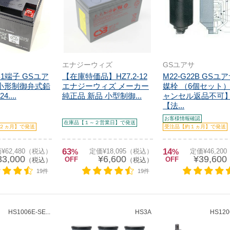
エナジーウィズ
GSユアサ
 B1端子 GSユア
【在庫特価品】HZ7.2-12
M22-G22B GSユ
 小形制御弁式鉛
エナジーウィズ メーカー
媒栓 （6個セット）
....
純正品 新品 小型制御...
ャンセル返品不可
【法...
お客様情報確認
在庫品【１～２営業日】で発送
２ヵ月】で発送
受注品【約１ヵ月】で発送
63
14
¥62,480（税込）
%
定価¥18,095（税込）
%
定価¥46,20
33,000
¥6,600
¥39,600
OFF
OFF
（税込）
（税込）
19件
19件
HS1006E-SE...
HS3A
HS1206