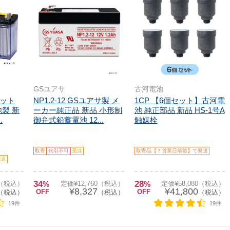
GSユアサ
古河電池
セット
NP1.2-12 GSユアサ製 メ
1CP 【6個セット】古河電
池製 新
ーカー純正品 新品 小形制
池 純正部品 新品 HS-1号A
.
御弁式鉛蓄電池 12...
触媒栓
取寄
代引不可
受注
取寄品【７営業日前後】で発送
発送
34
28
0（税込）
%
定価¥12,760（税込）
%
定価¥58,080（税込）
¥8,327
¥41,800
OFF
OFF
（税込）
（税込）
（税込）
19件
19件