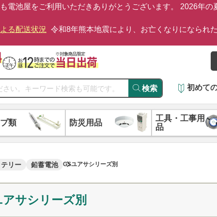
も電池屋をご利用いただきありがとうございます。 2026年
による配送状況
令和8年熊本地震により、お亡くなりになられ
初めて
検索
工具・工事用
プ類
防災用品
品
ッテリー
鉛蓄電池
GSユアサシリーズ別
ユアサシリーズ別