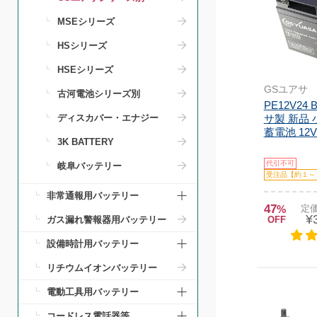
MSEシリーズ
HSシリーズ
HSEシリーズ
GSユアサ
古河電池シリーズ別
PE12V24
サ製 新品
ディスカバー・エナジー
蓄電池 12V24
3K BATTERY
代引不可
岐阜バッテリー
受注品【約１～
非常通報用バッテリー
47
%
定価
¥
OFF
ガス漏れ警報器用バッテリー
設備時計用バッテリー
リチウムイオンバッテリー
電動工具用バッテリー
コードレス電話器等