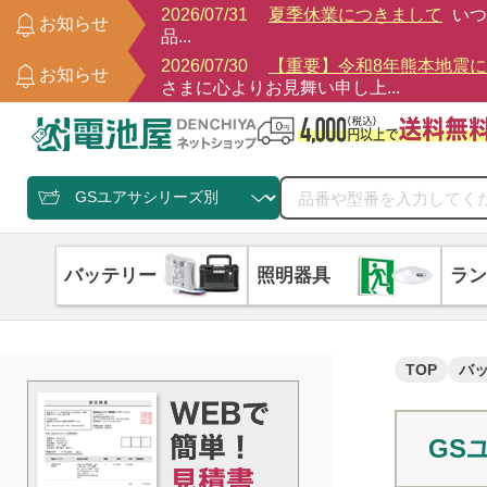
2026/07/31
夏季休業につきまして
いつ
お知らせ
品...
2026/07/30
【重要】令和8年熊本地震
お知らせ
さまに心よりお見舞い申し上...
バッテリー
照明器具
ラン
TOP
バ
GS