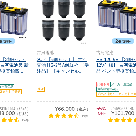
古河電池
古河電池
6E 【2個セット
2CP 【6個セット】 古河
HS-120-6E 【2個
 古河電池製 新
電池 HS-3号A触媒栓 【受
12V仕様】 古河電
据置鉛蓄...
注品】 【キャンセル...
品 ベント型据置鉛..
代引不可
メーカー直送品
カー直送品
受注
お客様情報確認
２ヵ月】で発送
受注品【約１～２ヵ月】で
¥66,000
55
319,880（税込）
%
定価¥360,14
（税込）
43,000
¥161,700
OFF
（税込）
19件
19件