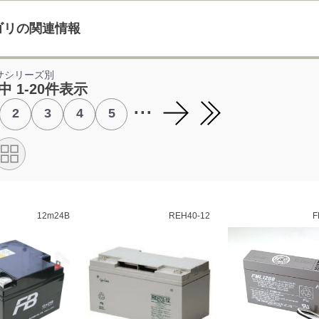
ゴリの関連情報
サシリーズ別
中 1-20件表示
...
2
3
4
5
12m24B
REH40-12
F