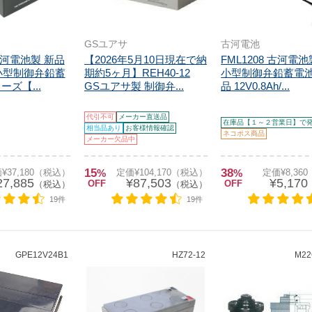
GSユアサ
古河電池
 古河電池製 新品
【2026年5月10日現在で納
FML1208 古河電
h 小型制御弁鉛蓄
期約5ヶ月】REH40-12
小型制御弁鉛蓄電池
ーズ【...
GSユアサ製 制御弁...
品 12V0.8Ah/...
代引不可
メーカー直送品
在庫品【１～２営業日】で
相当品あり
お客様情報確認
ネコポス商品
メーカー欠品中
15
38
¥37,180（税込）
%
定価¥104,170（税込）
%
定価¥8,36
27,885
¥87,503
¥5,170
OFF
OFF
（税込）
（税込）
19件
19件
GPE12V24B1
HZ72-12
M22