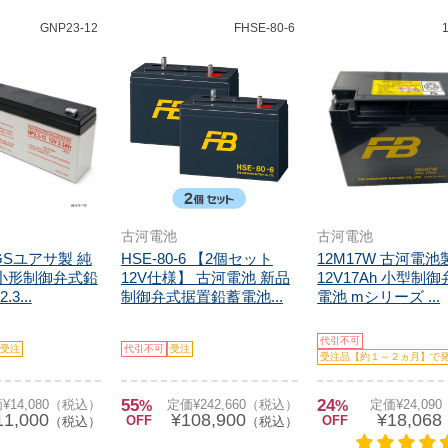
GNP23-12
FHSE-80-6
古河電池
古河電池
2 GSユアサ製 純
HSE-80-6 【2個セット
12M17W 古河電池
 小形制御弁式鉛
12V仕様】 古河電池 新品
12V17Ah 小型制
3...
制御弁式据置鉛蓄電池...
電池 mシリーズ ...
代引不可
受注
代引不可
受注
受注品【約１～２ヵ月】で
55
24
¥14,080（税込）
%
定価¥242,660（税込）
%
定価¥24,09
11,000
¥108,900
¥18,068
OFF
OFF
（税込）
（税込）