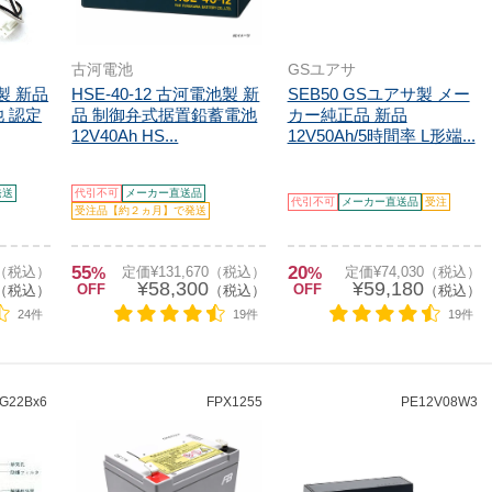
古河電池
GSユアサ
池製 新品
HSE-40-12 古河電池製 新
SEB50 GSユアサ製 メー
 認定
品 制御弁式据置鉛蓄電池
カー純正品 新品
12V40Ah HS...
12V50Ah/5時間率 L形端...
発送
代引不可
メーカー直送品
代引不可
メーカー直送品
受注
受注品【約２ヵ月】で発送
55
20
0（税込）
%
定価¥131,670（税込）
%
定価¥74,030（税込）
¥58,300
¥59,180
OFF
OFF
（税込）
（税込）
（税込）
24件
19件
19件
G22Bx6
FPX1255
PE12V08W3