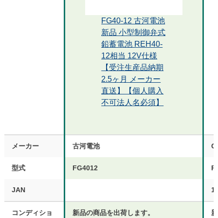
FG40-12 古河電池
新品 小型制御弁式
鉛蓄電池 REH40-
12相当 12V仕様
【受注生産品納期
2.5ヶ月 メーカー
直送】【個人購入
不可法人名必須】
メーカー
古河電池
G
型式
FG4012
R
JAN
1
コンディショ
新品の商品を出荷します。
新