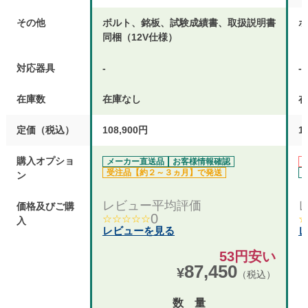
その他
ボルト、銘板、試験成績書、取扱説明書
ボ
同梱（12V仕様）
対応器具
-
-
在庫数
在庫なし
在
定価（税込）
108,900円
1
購入オプショ
メーカー直送品
お客様情報確認
受注品【約２～３ヵ月】で発送
ン
レビュー平均評価
価格及びご購
0
☆☆☆☆☆
☆
入
レビューを見る
53円安い
87,450
¥
（税込）
数 量