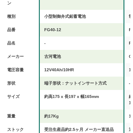
ン
種別
小型制御弁式鉛蓄電池
制
品番
FG40-12
R
品名
-
R
メーカー
古河電池
G
電圧容量
12V40Ah/10HR
1
形状
端子形状：ナットインサート方式
-
サイズ
約高175 x 長197 x 幅165mm
総
1
重量
約17Kg
1
ストック
受注生産品約2.5ヶ月 メーカー直送品
通