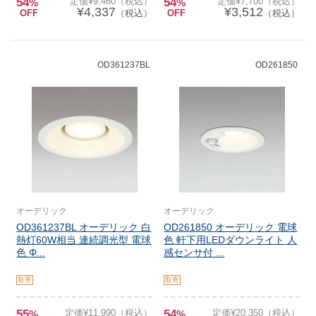
54
定価¥9,460（税込）
54
定価¥7,700（税込）
%
%
¥4,337
¥3,512
OFF
（税込）
OFF
（税込）
OD361237BL
OD261850
オーデリック
オーデリック
OD361237BL オーデリック 白
OD261850 オーデリック 電球
熱灯60W相当 連続調光型 電球
色 軒下用LEDダウンライト 人
色 Φ...
感センサ付 ...
取寄
取寄
55
定価¥11,990（税込）
54
定価¥20,350（税込）
%
%