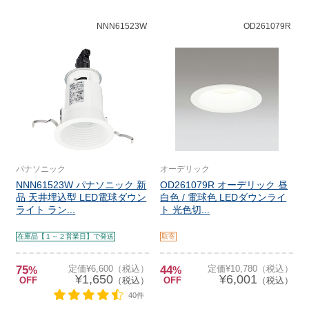
NNN61523W
OD261079R
パナソニック
オーデリック
NNN61523W パナソニック 新
OD261079R オーデリック 昼
品 天井埋込型 LED電球ダウン
白色 / 電球色 LEDダウンライ
ライト ラン...
ト 光色切...
在庫品【１～２営業日】で発送
取寄
75
定価¥6,600（税込）
44
定価¥10,780（税込）
%
%
¥1,650
¥6,001
OFF
（税込）
OFF
（税込）
40件