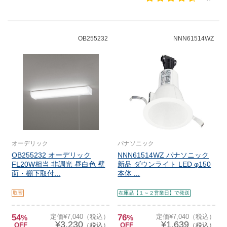
OB255232
NNN61514WZ
オーデリック
パナソニック
OB255232 オーデリック
NNN61514WZ パナソニック
FL20W相当 非調光 昼白色 壁
新品 ダウンライト LED φ150
面・棚下取付...
本体 ...
取寄
在庫品【１～２営業日】で発送
54
定価¥7,040（税込）
76
定価¥7,040（税込）
%
%
¥3,230
¥1,639
OFF
（税込）
OFF
（税込）