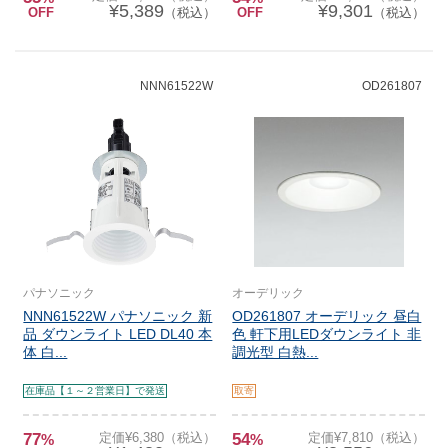
¥5,389
¥9,301
OFF
（税込）
OFF
（税込）
NNN61522W
OD261807
パナソニック
オーデリック
NNN61522W パナソニック 新
OD261807 オーデリック 昼白
品 ダウンライト LED DL40 本
色 軒下用LEDダウンライト 非
体 白...
調光型 白熱...
在庫品【１～２営業日】で発送
取寄
77
定価¥6,380（税込）
54
定価¥7,810（税込）
%
%