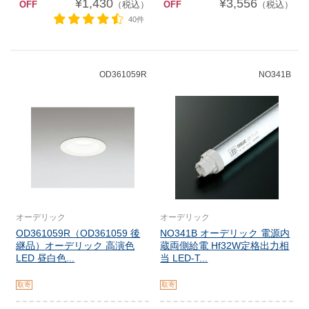
¥1,430
¥3,556
OFF
（税込）
OFF
（税込）
40件
OD361059R
NO341B
オーデリック
オーデリック
OD361059R（OD361059 後
NO341B オーデリック 電源内
継品）オーデリック 高演色
蔵両側給電 Hf32W定格出力相
LED 昼白色...
当 LED-T...
取寄
取寄