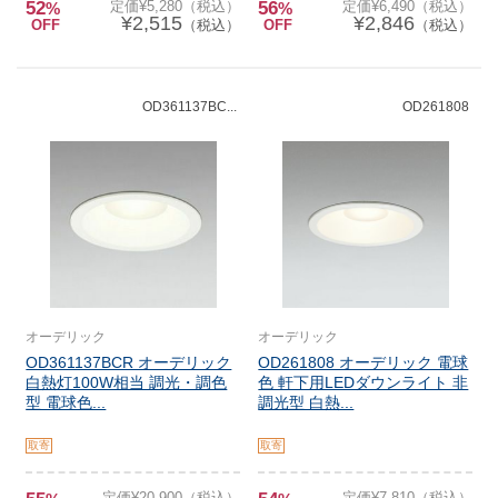
52
定価¥5,280（税込）
56
定価¥6,490（税込）
%
%
¥2,515
¥2,846
OFF
（税込）
OFF
（税込）
OD361137BC...
OD261808
オーデリック
オーデリック
OD361137BCR オーデリック
OD261808 オーデリック 電球
白熱灯100W相当 調光・調色
色 軒下用LEDダウンライト 非
型 電球色...
調光型 白熱...
取寄
取寄
定価¥20,900（税込）
定価¥7,810（税込）