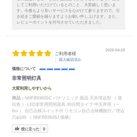
してご利用いただけているとのこと、大変嬉しく思いま
す。今後もより良いサービスを心がけて参りますので、引
き続きご愛顧を賜りますようお願い申し上げます。また、
レビューポイントを付与させていただきました。
2026-04-20
ご利用者様
購入確認済み
価格について
非常照明灯具
大変利用しやすいから
商品：
NNFB93605C パナソニック 新品 天井埋込型 （ 昼
白色 ） LED非常用照明器具 30分間タイプ 中天井用（～
6m ） 自己点検スイッチ付 リモコン自己点検機能付／埋込
穴φ100 （ NNFB93605J 後継）
役に立った
0