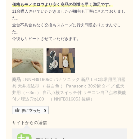
価格もモノタロウより安く商品の到着も早く満足です。
11台購入させていただきましたが梱包も丁寧にされておりまし
た。
全台不具合もなく交換もスムーズに行え問題ありませんでし
た。
今後もリピートさせていただきます。
商品：
NNFB91605C パナソニック 新品 LED非常用照明器
具 天井埋込型 （ 昼白色 ） Panasonic 30分間タイプ 低天
井用（～3m ） 自己点検スイッチ付 リモコン自己点検機能
付／埋込穴φ100 （ NNFB91605J 後継）
役に立った
0
サイトからの返信