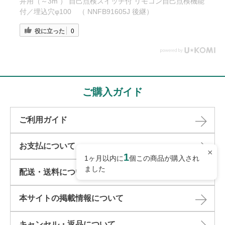
井用（～3m ） 自己点検スイッチ付 リモコン自己点検機能
付／埋込穴φ100 （ NNFB91605J 後継）
役に立った
0
ご購入ガイド
ご利用ガイド
お支払について
×
1
1ヶ月以内に
個この商品が購入され
ました
配送・送料について
本サイトの掲載情報について​
キャンセル・返品について​