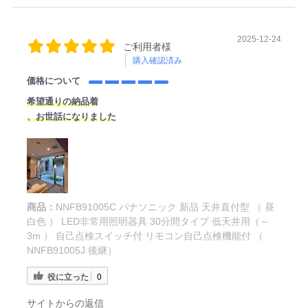
2025-12-24
ご利用者様
購入確認済み
価格について
希望通りの納品着
、お世話になりました
商品：
NNFB91005C パナソニック 新品 天井直付型 （ 昼
白色 ） LED非常用照明器具 30分間タイプ 低天井用（～
3m ） 自己点検スイッチ付 リモコン自己点検機能付 （
NNFB91005J 後継）
役に立った
0
サイトからの返信