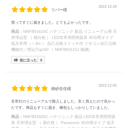
2022-12-20
リバー様
買ってすぐに届きました。とてもよかったです。
商品：
NNFB91615C パナソニック 新品 リニューアル用 天
井埋込型 （ 昼白色 ） LED非常用照明器具 30分間タイプ
低天井用（～3m ） 自己点検スイッチ付 リモコン自己点検
機能付／埋込穴φ150 （ NNFB91615J 後継)
役に立った
0
2022-12-02
南砂在住様
非常灯のリニューアルで購入しました。安く買えたので良かっ
たです。商品もすぐに届き、梱包もしっかりしていました。
商品：
NNFB91605C パナソニック 新品 LED非常用照明器
具 天井埋込型 （ 昼白色 ） Panasonic 30分間タイプ 低天