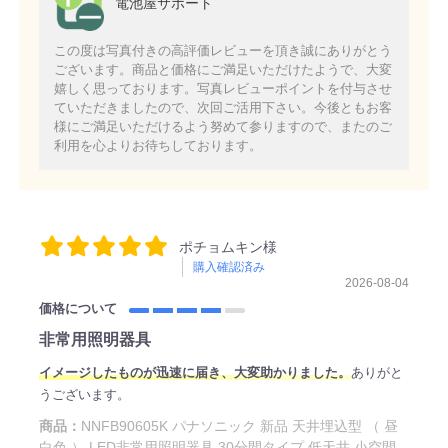
電池屋サポート
この度は写真付きの高評価レビューを頂き誠にありがとう
ございます。商品と価格にご満足いただけたようで、大変
嬉しく思っております。写真レビューポイントを付与させ
ていただきましたので、次回ご活用下さい。今後ともお客
様にご満足いただけるよう努めて参りますので、またのご
利用を心よりお待ちしております。
ポチョムキン様
購入確認済み
2026-08-04
価格について
非常用照明器具
イメージしたものが迅速に届き、大変助かりました。
ありがと
うございます。
商品：
NNFB90605K パナソニック 新品 天井埋込型 （ 昼
白色 ） LED非常用照明器具 30分間タイプ 低天井 小空間