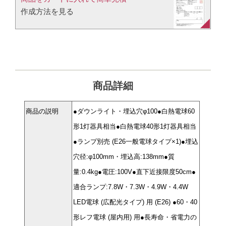
作成方法を見る​​
商品詳細
商品の説明
●ダウンライト・埋込穴φ100●白熱電球60
形1灯器具相当●白熱電球40形1灯器具相当
●ランプ別売 (E26一般電球タイプ×1)●埋込
穴径:φ100mm・埋込高:138mm●質
量:0.4kg●電圧:100V●直下近接限度50cm●
適合ランプ:7.8W・7.3W・4.9W・4.4W
LED電球 (広配光タイプ) 用 (E26) ●60・40
形レフ電球 (屋内用) 用●長寿命・省電力の