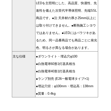
LEDを主照明にした、高品質、快適性、先
進性を備えた次世代半導体照明、先端SSL
商品です。●注:天井材の厚さ25mm以上に
は取り付けできません。●断熱施工シヨウ
ではありません。●LEDにはバラツキがあ
るため、同一品番商品でも商品ごとに発光
色、明るさが異なる場合があります。
主な仕様
●ダウンライト・埋込穴φ100
●白熱電球60形1灯器具相当
●白熱電球40形1灯器具相当
●ランプ別売 (E26一般電球タイプ×1)
●埋込穴径：φ100mm・埋込高：138mm
●質量：0.4kg