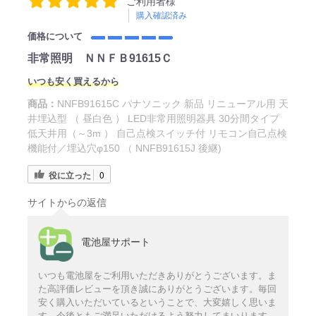
ご利用者様
購入確認済み
価格について
非常照明 ＮＮＦＢ91615Ｃ
いつも安く買えるから
商品：
NNFB91615C パナソニック 新品 リニューアル用 天
井埋込型 （ 昼白色 ） LED非常用照明器具 30分間タイプ
低天井用（～3m ） 自己点検スイッチ付 リモコン自己点検
機能付／埋込穴φ150 （ NNFB91615J 後継)
役に立った
0
サイトからの返信
電池屋サポート
いつも電池屋をご利用いただきありがとうございます。ま
た高評価レビューを頂き誠にありがとうございます。毎回
安く購入いただいているということで、大変嬉しく思いま
す。今後ともご満足いただけるよう努力してまいります。