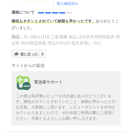
購入確認済み
価格について
梱包もキチンとされていて納期も早かったです。
ありがとうご
ざいました。
商品：
EL-DB21111B 三菱電機 新品 LED非常用照明器具 埋
込形 30分間定格形 埋込穴Φ100 低天井用(～3m)
役に立った
0
サイトからの返信
電池屋サポート
この度は高評価レビューを頂き誠にありがとうございま
す。梱包がキチンとされていたこと、納期が早かったとの
お言葉、大変嬉しく思います。レビューポイントを付与さ
せていただきましたので、ぜひ次回ご利用の際にご活用く
ださい。今後ともよろしくお願い申し上げます。