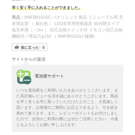
早く安く手に入れることができました。
商品：
NNFB91615C パナソニック 新品 リニューアル用 天
井埋込型 （ 昼白色 ） LED非常用照明器具 30分間タイプ
低天井用（～3m ） 自己点検スイッチ付 リモコン自己点検
機能付／埋込穴φ150 （ NNFB91615J 後継)
役に立った
0
サイトからの返信
電池屋サポート
いつも電池屋をご利用いただきありがとうございます。ま
た高評価レビューを頂き誠にありがとうございます。商品
を早く安くお手に取っていただけたとのこと、大変嬉しく
思います。お客様のご期待にお応えできるよう、引き続き
努めて参ります。また、レビューポイントもお付けしまし
たので、次回のご利用の際にはぜひご活用ください。今後
ともよろしくお願い申し上げます。