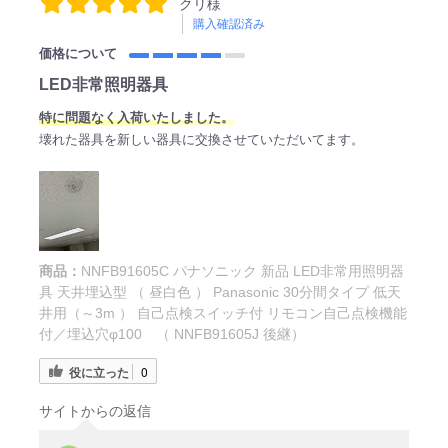
クリ様
購入確認済み
価格について
LED非常照明器具
特に問題なく入荷いたしました。
壊れた器具を新しい器具に交換させていただいてます。
商品：
NNFB91605C パナソニック 新品 LED非常用照明器
具 天井埋込型 （ 昼白色 ） Panasonic 30分間タイプ 低天
井用（～3m ） 自己点検スイッチ付 リモコン自己点検機能
付／埋込穴φ100 （ NNFB91605J 後継）
役に立った
0
サイトからの返信