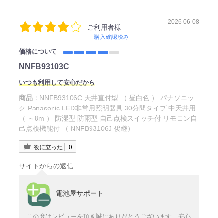
2026-06-08
ご利用者様
購入確認済み
価格について
NNFB93103C
いつも利用して安心だから
商品：
NNFB93106C 天井直付型 （ 昼白色 ） パナソニッ
ク Panasonic LED非常用照明器具 30分間タイプ 中天井用
（ ～8m ） 防湿型 防雨型 自己点検スイッチ付 リモコン自
己点検機能付 （ NNFB93106J 後継）
役に立った
0
サイトからの返信
電池屋サポート
この度はレビューを頂き誠にありがとうございます。安心