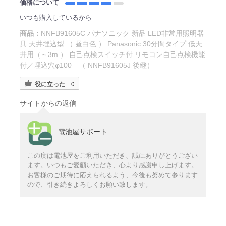
価格について
いつも購入しているから
商品：
NNFB91605C パナソニック 新品 LED非常用照明器
具 天井埋込型 （ 昼白色 ） Panasonic 30分間タイプ 低天
井用（～3m ） 自己点検スイッチ付 リモコン自己点検機能
付／埋込穴φ100 （ NNFB91605J 後継）
役に立った
0
サイトからの返信
電池屋サポート
この度は電池屋をご利用いただき、誠にありがとうござい
ます。いつもご愛顧いただき、心より感謝申し上げます。
お客様のご期待に応えられるよう、今後も努めて参ります
ので、引き続きよろしくお願い致します。