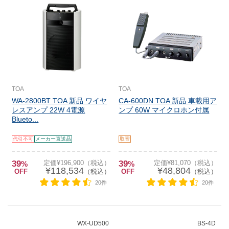
TOA
TOA
WA-2800BT TOA 新品 ワイヤ
CA-600DN TOA 新品 車載用ア
レスアンプ 22W 4電源
ンプ 60W マイクロホン付属
Blueto...
代引不可
メーカー直送品
取寄
39
定価¥196,900（税込）
39
定価¥81,070（税込）
%
%
¥118,534
¥48,804
OFF
（税込）
OFF
（税込）
20件
20件
WX-UD500
BS-4D