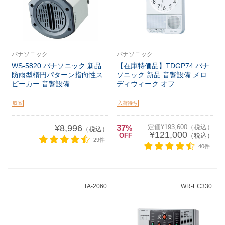
パナソニック
パナソニック
WS-5820 パナソニック 新品
【在庫特価品】TDGP74 パナ
防雨型楕円パターン指向性ス
ソニック 新品 音響設備 メロ
ピーカー 音響設備
ディウィーク オフ...
取寄
入荷待ち
¥8,996
37
定価¥193,600（税込）
%
（税込）
¥121,000
OFF
（税込）
29件
40件
TA-2060
WR-EC330