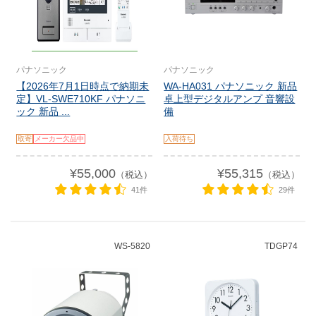
パナソニック
パナソニック
【2026年7月1日時点で納期未
WA-HA031 パナソニック 新品
定】VL-SWE710KF パナソニ
卓上型デジタルアンプ 音響設
ック 新品 ...
備
取寄
メーカー欠品中
入荷待ち
¥55,000
¥55,315
（税込）
（税込）
41件
29件
WS-5820
TDGP74