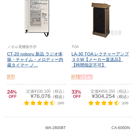
ノボル電機製作所
TOA
CT-20 noboru 新品 ラジオ体
LA-30 TOA レクチャーアンプ
操・チャイム・メロディー内
３０W【メーカー直送品】
蔵タイマー ノ...
【時間指定不可】
取寄
取寄
代引不可
24
定価¥100,100（税込）
33
定価¥459,250（税込）
%
%
¥76,076
¥304,254
OFF
（税込）
OFF
（税込）
29件
20件
WA-2800BT
CA-600DN