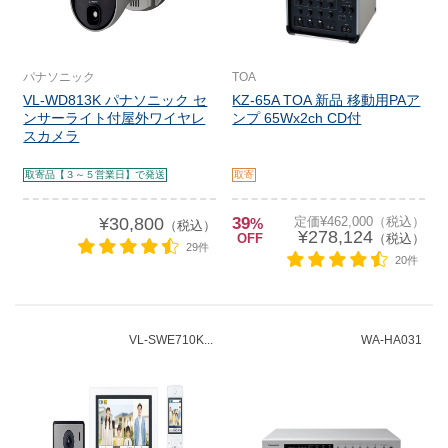
パナソニック
TOA
VL-WD813K パナソニック セ
KZ-65A TOA 新品 移動用PAア
ンサーライト付屋外ワイヤレ
ンプ 65Wx2ch CD付
スカメラ
取寄品【３～５営業日】で発送
取寄
¥30,800
39
定価¥462,000（税込）
%
（税込）
¥278,124
OFF
（税込）
29件
20件
VL-SWE710K...
WA-HA031