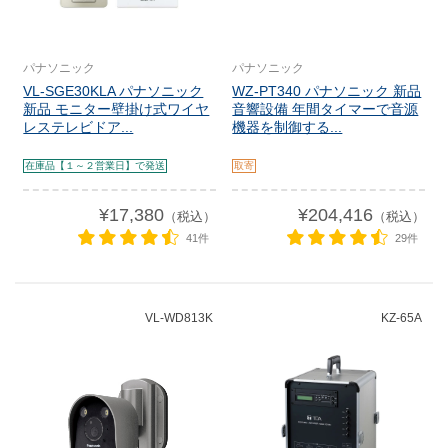
パナソニック
パナソニック
VL-SGE30KLA パナソニック
WZ-PT340 パナソニック 新品
新品 モニター壁掛け式ワイヤ
音響設備 年間タイマーで音源
レステレビドア...
機器を制御する...
在庫品【１～２営業日】で発送
取寄
¥17,380
¥204,416
（税込）
（税込）
41件
29件
VL-WD813K
KZ-65A