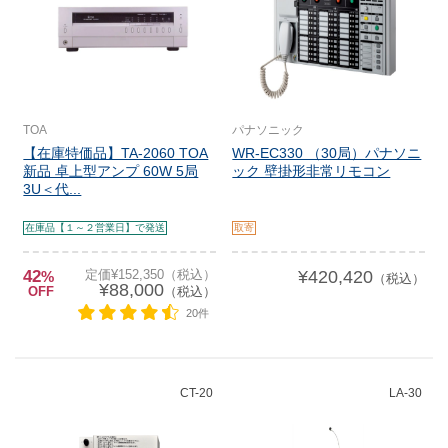
TOA
パナソニック
【在庫特価品】TA-2060 TOA
WR-EC330 （30局）パナソニ
新品 卓上型アンプ 60W 5局
ック 壁掛形非常リモコン
3U＜代...
在庫品【１～２営業日】で発送
取寄
42
定価¥152,350（税込）
¥420,420
%
（税込）
¥88,000
OFF
（税込）
20件
CT-20
LA-30