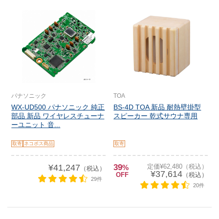
パナソニック
TOA
WX-UD500 パナソニック 純正
BS-4D TOA 新品 耐熱壁掛型
部品 新品 ワイヤレスチューナ
スピーカー 乾式サウナ専用
ーユニット 音...
取寄
ネコポス商品
取寄
¥41,247
39
定価¥62,480（税込）
%
（税込）
¥37,614
OFF
（税込）
29件
20件