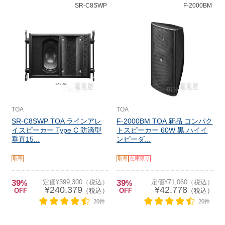
SR-C8SWP
F-2000BM
TOA
TOA
SR-C8SWP TOA ラインアレ
F-2000BM TOA 新品 コンパク
イスピーカー Type C 防滴型
トスピーカー 60W 黒 ハイイ
垂直15...
ンピーダ...
取寄
取寄
在庫限り
39
定価¥399,300（税込）
39
定価¥71,060（税込）
%
%
¥240,379
¥42,778
OFF
（税込）
OFF
（税込）
20件
20件