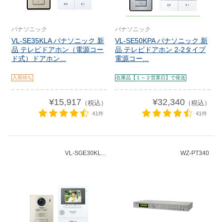
パナソニック
パナソニック
VL-SE35KLA パナソニック 新
VL-SE50KPA パナソニック 新
品 テレビドアホン（電源コー
品 テレビドアホン 2-2タイプ
ド式）ドアホン...
電源コー...
入荷待ち
在庫品【１～２営業日】で発送
¥15,917
¥32,340
（税込）
（税込）
41件
41件
VL-SGE30KL...
WZ-PT340