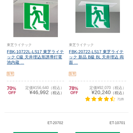
東芝ライテック
東芝ライテック
FBK-10722L-LS17 東芝ライテ
FBK-20722-LS17 東芝ライテ
ック C級 天井埋込形誘導灯電
ック 新品 B級 BL 天井埋込 両
池内蔵 ...
面 ...
取寄
取寄
70
定価¥156,640（税込）
78
定価¥92,070（税込）
%
%
¥46,992
¥20,240
OFF
（税込）
OFF
（税込）
71件
ET-20702
ET-10701