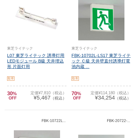
東芝ライテック
東芝ライテック
L07 東芝ライテック 誘導灯用
FBK-10702L-LS17 東芝ライテ
LEDモジュール B級 天井埋込
ック Ｃ級 天井壁直付誘導灯電
形 片面灯用
池内蔵 ...
取寄
取寄
30
定価¥7,810（税込）
70
定価¥114,180（税込）
%
%
¥5,467
¥34,254
OFF
（税込）
OFF
（税込）
FBK-10722L...
FBK-20722-...