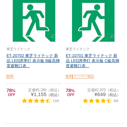
東芝ライテック
東芝ライテック
ET-20702 東芝ライテック 新
ET-10701 東芝ライテック 新
品 LED誘導灯 表示板 B級高輝
品 LED誘導灯 表示板 C級高輝
度避難口表...
度避難口表...
取寄
取寄
コンパクト商品
78
定価¥5,280（税込）
78
定価¥2,970（税込）
%
%
¥1,155
¥649
OFF
（税込）
OFF
（税込）
71件
5件