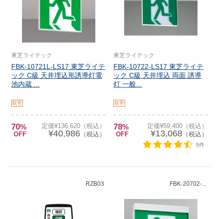
東芝ライテック
東芝ライテック
FBK-10721L-LS17 東芝ライテ
FBK-10722-LS17 東芝ライテ
ック C級 天井埋込形誘導灯電
ック C級 天井埋込 両面 誘導
池内蔵 ...
灯 一般...
取寄
取寄
70
定価¥136,620（税込）
78
定価¥59,400（税込）
%
%
¥40,986
¥13,068
OFF
（税込）
OFF
（税込）
5件
RZB03
FBK-20702-...