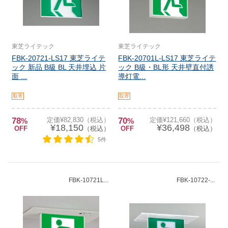
東芝ライテック
東芝ライテック
FBK-20721-LS17 東芝ライテ
FBK-20701L-LS17 東芝ライテ
ック 新品 B級 BL 天井埋込 片
ック B級・BL形 天井壁直付誘
面 ...
導灯電...
取寄
取寄
78
定価¥82,830（税込）
70
定価¥121,660（税込）
%
%
¥18,150
¥36,498
OFF
（税込）
OFF
（税込）
5件
FBK-10721L...
FBK-10722-...