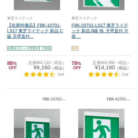
東芝ライテック
東芝ライテック
【在庫特価品】FBK-10701-
FBK-20701-LS17 東芝ライテ
LS17 東芝ライテック 新品 C
ック 新品 B級 BL 天壁直付 片
級 天壁直付...
面 ...
在庫品【１～２営業日】で発送
取寄
86
定価¥44,110（税込）
78
定価¥64,680（税込）
%
%
¥6,160
¥14,190
OFF
（税込）
OFF
（税込）
71件
71件
FBK-10702-...
FBK-42701-...