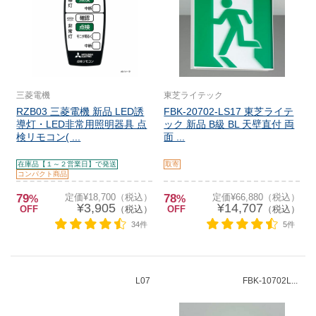
三菱電機
東芝ライテック
RZB03 三菱電機 新品 LED誘
FBK-20702-LS17 東芝ライテ
導灯・LED非常用照明器具 点
ック 新品 B級 BL 天壁直付 両
検リモコン( ...
面 ...
在庫品【１～２営業日】で発送
取寄
コンパクト商品
79
定価¥18,700（税込）
78
定価¥66,880（税込）
%
%
¥3,905
¥14,707
OFF
（税込）
OFF
（税込）
34件
5件
L07
FBK-10702L...