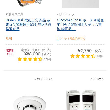
泰和電気工業
パナソニック
RGR-2 泰和電気工業 新品 漏
CR-2/3AZ C23P ホーチキ製住
電火災警報器用試験 消防法規
宅用火災警報器用リチウム電
格適合品
池 純正品 ...
取寄
コンパクト商品
入荷待ち
42
定価¥151,800（税込）
¥2,750
%
（税込）
¥88,000
OFF
（税込）
16件
250件
SLW-2ULHYA
ABC12YA