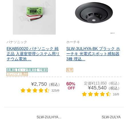
パナソニック
ホーチキ
EKAB50020 パナソニック 純
SLW-3ULHYA-BK ブラック ホ
正品 入退室管理システム用リ
ーチキ 光電式スポット感知器
チウム電池 ...
3種 埋込...
在庫品【１～２営業日】で発送
取寄
コンパクト商品
¥2,750
60
定価¥113,850（税込）
%
（税込）
¥45,540
OFF
（税込）
325件
16件
SLW-2ULHYA...
SLW-2ULYA