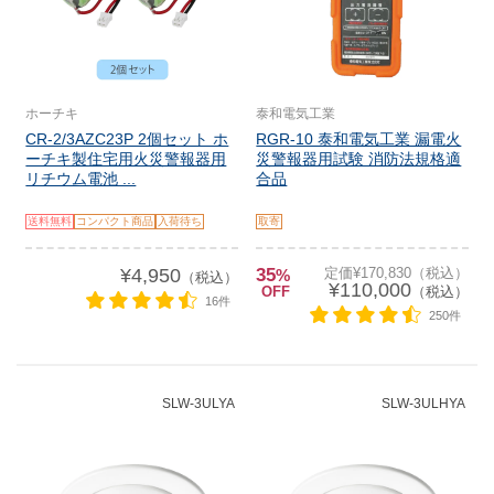
ホーチキ
泰和電気工業
CR-2/3AZC23P 2個セット ホ
RGR-10 泰和電気工業 漏電火
ーチキ製住宅用火災警報器用
災警報器用試験 消防法規格適
リチウム電池 ...
合品
送料無料
コンパクト商品
入荷待ち
取寄
¥4,950
35
定価¥170,830（税込）
%
（税込）
¥110,000
OFF
（税込）
16件
250件
SLW-3ULYA
SLW-3ULHYA