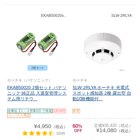
EKAB50020x...
SLW-2RLYA
ホーチキ（パナソニック）
ホーチキ
EKAB50020 2個セット パナソ
SLW-2RLYA ホーチキ 光電式
ニック 純正品 入退室管理シス
スポット感知器 2種 露出型 自
テム用リチウ...
動試験機能付...
在庫品【１～２営業日】で発送
送料無料
取寄
コンパクト商品
¥4,950
60
定価¥35,420（税込）
%
（税込）
¥14,080
OFF
（税込）
325件