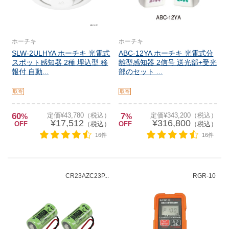
ホーチキ
ホーチキ
SLW-2ULHYA ホーチキ 光電式
ABC-12YA ホーチキ 光電式分
スポット感知器 2種 埋込型 移
離型感知器 2信号 送光部+受光
報付 自動...
部のセット ...
取寄
取寄
60
定価¥43,780（税込）
7
定価¥343,200（税込）
%
%
¥17,512
¥316,800
OFF
（税込）
OFF
（税込）
16件
16件
CR23AZC23P...
RGR-10