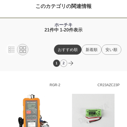
このカテゴリの関連情報
ホーチキ
21件中 1-20件表示
おすすめ順
新着順
安い順
1
2
RGR-2
CR23AZC23P