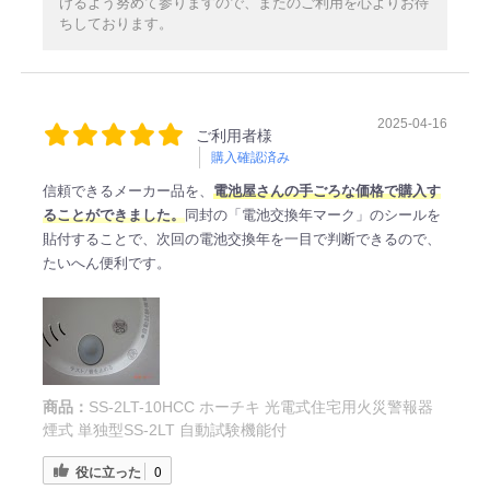
けるよう努めて参りますので、またのご利用を心よりお待
ちしております。
2025-04-16
ご利用者様
購入確認済み
信頼できるメーカー品を、
電池屋さんの手ごろな価格で購入す
ることができました。
同封の「電池交換年マーク」のシールを
貼付することで、次回の電池交換年を一目で判断できるので、
たいへん便利です。
商品：
SS-2LT-10HCC ホーチキ 光電式住宅用火災警報器
煙式 単独型SS-2LT 自動試験機能付
役に立った
0