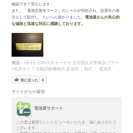
確認できて安心します。
また、「電池交換年マーク」のシールが同封され、設置年の表
示として貼付し、たいへん助かりました。
電池屋さんの良心的
な値段と迅速な対応に感謝しております。
商品：
SS-FL-10HCCA ホーチキ 住宅用火災警報器 ブザー
+音声タイプ 自動試験機能付 定温式（ 熱式 ） 電池式
役に立った
0
サイトからの返信
電池屋サポート
この度は素晴らしいレビューをいただき、誠にありがとう
ございます。