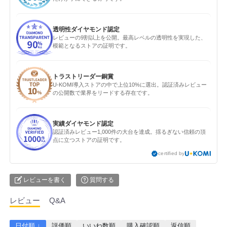
透明性ダイヤモンド認定
レビューの9割以上を公開。最高レベルの透明性を実現した、
模範となるストアの証明です。
トラストリーダー銅賞
U-KOMI導入ストアの中で上位10%に選出。認証済みレビュー
の公開数で業界をリードする存在です。
実績ダイヤモンド認定
認証済みレビュー1,000件の大台を達成。揺るぎない信頼の頂
点に立つストアの証明です。
certified by
レビューを書く
質問する
レビュー
Q&A
日付順 ↓
評価順
いいね数順
購入確認順
返信順