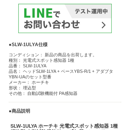
●SLW-1ULYA仕様
コンディション：
新品の商品を出荷します。
種別：
光電式スポット感知器 1種
品番：
SLW-1ULYA
品名：
ヘッドSLW-1LYA + ベースYBS-R/1 + アダプタ
YBN-UAのセット型番
メーカー：
ホーチキ
形状：
埋込型
その他：
自動試験機能付 PA感知器
●商品説明
SLW-1ULYA ホーチキ 光電式スポット感知器 1種