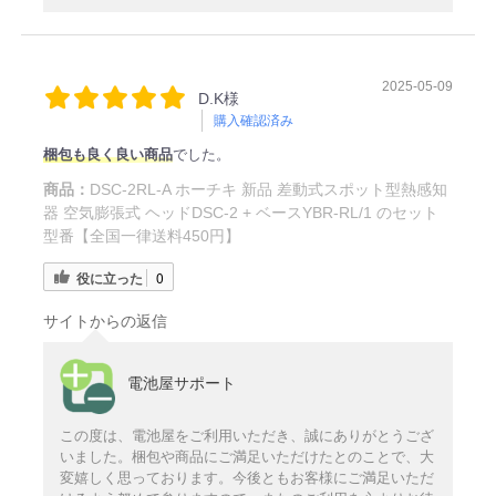
2025-05-09
D.K様
購入確認済み
梱包も良く良い商品
でした。
商品：
DSC-2RL-A ホーチキ 新品 差動式スポット型熱感知
器 空気膨張式 ヘッドDSC-2 + ベースYBR-RL/1 のセット
型番【全国一律送料450円】
役に立った
0
サイトからの返信
電池屋サポート
この度は、電池屋をご利用いただき、誠にありがとうござ
いました。梱包や商品にご満足いただけたとのことで、大
変嬉しく思っております。今後ともお客様にご満足いただ