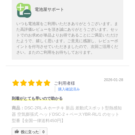
電池屋サポート
いつも電池屋をご利用いただきありがとうございます。ま
た高評価レビューを頂き誠にありがとうございます。セッ
トでのお求めが単品よりお得であることにご満足いただけ
たようで、嬉しく思います。ご意見に感謝し、レビューポ
イントを付与させていただきましたので、次回ご活用くだ
さい。またのご利用をお待ちしております。
2026-01-28
ご利用者様
購入確認済み
到着がとても早いので助かる
商品：
DSC-2RL-A ホーチキ 新品 差動式スポット型熱感知
器 空気膨張式 ヘッドDSC-2 + ベースYBR-RL/1 のセット
型番【全国一律送料450円】
役に立った
0