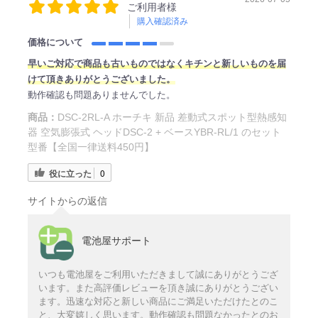
ご利用者様
購入確認済み
価格について
早
いご対応
で商品も古いものではなくキチンと新しいものを届
けて頂きありがとうございました。
動作確認も問題ありませんでした。
商品：
DSC-2RL-A ホーチキ 新品 差動式スポット型熱感知
器 空気膨張式 ヘッドDSC-2 + ベースYBR-RL/1 のセット
型番【全国一律送料450円】
役に立った
0
サイトからの返信
電池屋サポート
いつも電池屋をご利用いただきまして誠にありがとうござ
います。また高評価レビューを頂き誠にありがとうござい
ます。迅速な対応と新しい商品にご満足いただけたとのこ
と、大変嬉しく思います。動作確認も問題なかったとのお