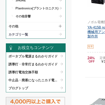
SHURE
Plantronics(プラントロニクス)
その他音響
ノボル電機
その他
YA-415B 
機械用アン
カテゴリ一覧
製作所
取寄
お役立ちコンテンツ
ポータブル電源まるわかりガイド​
24
%
定価
¥
OFF
誘導灯・非常灯まるわかりガイド​
誘導灯電池交換手順​
中止品・廃番になったニカド電...
ブログトップ