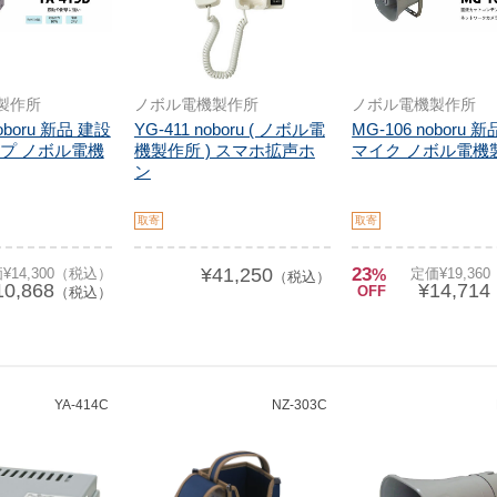
製作所
ノボル電機製作所
ノボル電機製作所
noboru 新品 建設
YG-411 noboru ( ノボル電
MG-106 noboru 
プ ノボル電機
機製作所 ) スマホ拡声ホ
マイク ノボル電機
ン
取寄
取寄
¥41,250
23
¥14,300（税込）
%
定価¥19,36
（税込）
10,868
¥14,714
OFF
（税込）
YA-414C
NZ-303C