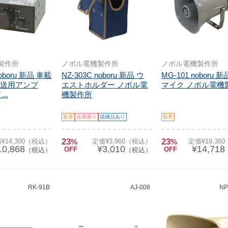
製作所
ノボル電機製作所
ノボル電機製作所
noboru 新品 車載
NZ-303C noboru 新品 ウ
MG-101 noboru 
送用アンプ
エストホルダー ノボル電
マイク ノボル電機
...
機製作所
取寄
在庫限り
後継品あり
取寄
23
23
¥14,300（税込）
%
定価¥3,960（税込）
%
定価¥19,36
10,868
¥3,010
¥14,718
OFF
OFF
（税込）
（税込）
RK-91B
AJ-008
NP