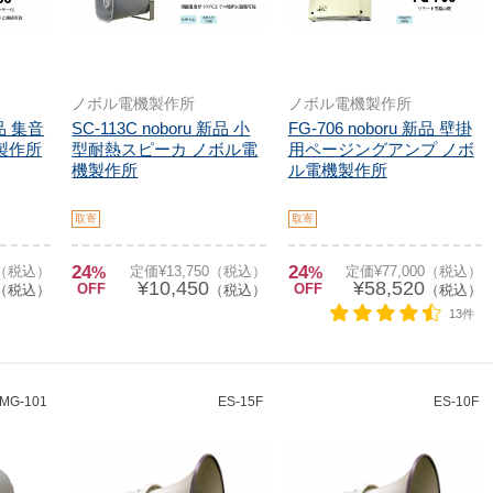
ノボル電機製作所
ノボル電機製作所
新品 集音
SC-113C noboru 新品 小
FG-706 noboru 新品 壁掛
製作所
型耐熱スピーカ ノボル電
用ページングアンプ ノボ
機製作所
ル電機製作所
取寄
取寄
24
24
0（税込）
%
定価¥13,750（税込）
%
定価¥77,000（税込）
¥10,450
¥58,520
OFF
OFF
（税込）
（税込）
（税込）
13件
MG-101
ES-15F
ES-10F