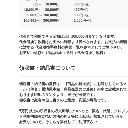
1円～ 10,000円
300円+税
10,001円～ 30,000円
400円+税
30,001円～100,000円
600円+税
100,001円～300,000円
1,000円+税​
代引きで利用できる金額は合計300,000円までとなります。
代金引換手数料はお支払い総額より算出されます。お支払い総額
に対する 代金引換手数料の内訳一覧を参考としてご覧下さい。​
お支払い総額=（商品代金＋送料＋代金引換手数料）​
領収書・納品書について​
領収書・納品書の発行は、【商品の発送後】にお送りしているメ
ール（件名：電池屋本館 商品発送のご連絡）の中に記載されて
おりますURLのリンクより、発行が可能です。
領収書は宛名や但し書きのご指定・変更が可能です。​​
5万円以上の領収書の収入印紙については、振込、代引、クレジ
ト利用明細等支払い方法の控え等に印紙税が加算されているか、
必要ないので、そちらを添付してご利用下さい。