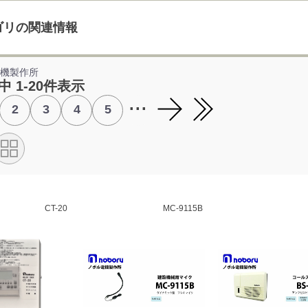
ゴリの関連情報
電機製作所
中 1-20件表示
...
2
3
4
5
CT-20
MC-9115B