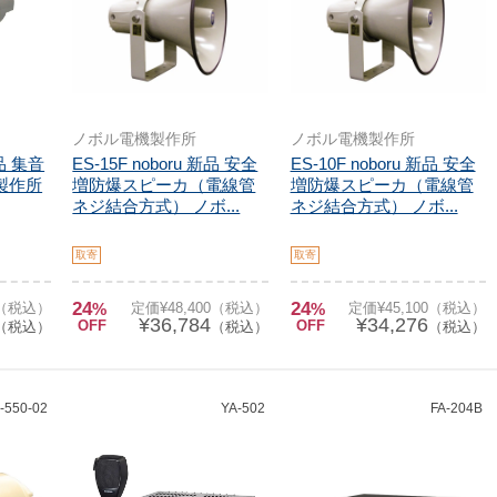
ノボル電機製作所
ノボル電機製作所
新品 集音
ES-15F noboru 新品 安全
ES-10F noboru 新品 安全
製作所
増防爆スピーカ（電線管
増防爆スピーカ（電線管
ネジ結合方式） ノボ...
ネジ結合方式） ノボ...
取寄
取寄
24
24
0（税込）
%
定価¥48,400（税込）
%
定価¥45,100（税込）
¥36,784
¥34,276
OFF
OFF
（税込）
（税込）
（税込）
-550-02
YA-502
FA-204B