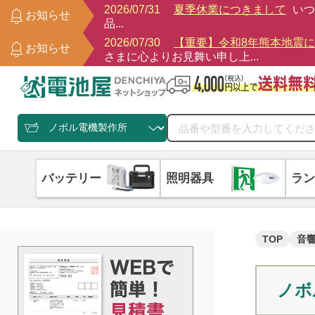
2026/07/31
夏季休業につきまして
いつ
お知らせ
品...
2026/07/30
【重要】令和8年熊本地震
お知らせ
さまに心よりお見舞い申し上...
バッテリー
照明器具
ラン
TOP
音
ノボ