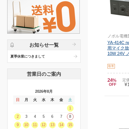
ノボル電機
YA-414C 
お知らせ一覧
用マイク放
10W 24V ノ
夏季休業につきまして
取寄
営業日のご案内
24
%
定価
¥
OFF
2026年8月
日
月
火
水
木
金
土
1
2
3
4
5
6
7
8
9
10
11
12
13
14
15