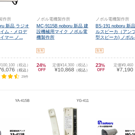
製作所
ノボル電機製作所
ノボル電機製作所
boru 新品 ラジオ
MC-9115B noboru 新品 建
BS-191 noboru 
イム・メロデ
設機械用マイク ノボル電
ルスピーカ（アン
マー ノ...
機製作所
型スピーカ) ノボル..
取寄
取寄
24
23
100,100（税込）
%
定価¥14,300（税込）
%
定価¥9,46
76,076
¥10,868
¥7,190
OFF
OFF
（税込）
（税込）
29件
YA-415B
YG-411