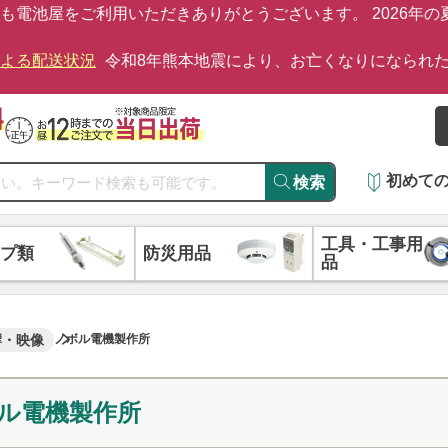
も電池屋をご利用いただきありがとうございます。 2026年
による配送状況
令和8年熊本地震により、お亡くなりになられ
初めて
検索
工具・工事用
プ類
防災用品
品
響・映像
ノボル電機製作所
ル電機製作所