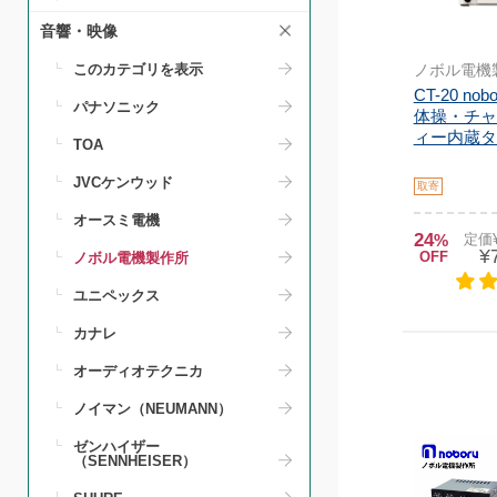
音響・映像
ノボル電機
このカテゴリを表示
CT-20 no
パナソニック
体操・チャ
ィー内蔵タイ
TOA
JVCケンウッド
取寄
オースミ電機
24
%
定価¥
¥
OFF
ノボル電機製作所
ユニペックス
カナレ
オーディオテクニカ
ノイマン（NEUMANN）
ゼンハイザー
（SENNHEISER）