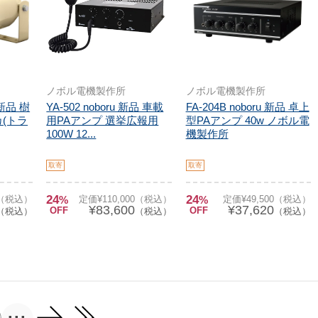
ノボル電機製作所
ノボル電機製作所
u 新品 樹
YA-502 noboru 新品 車載
FA-204B noboru 新品 卓上
(トラ
用PAアンプ 選挙広報用
型PAアンプ 40w ノボル電
100W 12...
機製作所
取寄
取寄
24
24
0（税込）
%
定価¥110,000（税込）
%
定価¥49,500（税込）
¥83,600
¥37,620
OFF
OFF
（税込）
（税込）
（税込）
...