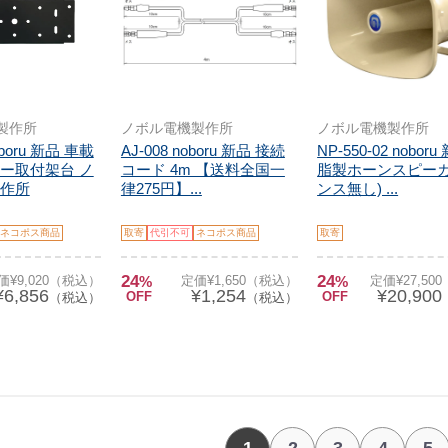
製作所
ノボル電機製作所
ノボル電機製作所
oboru 新品 車載
AJ-008 noboru 新品 接続
NP-550-02 nobor
ー取付架台 ノ
コード 4m 【送料全国一
脂製ホーンスピーカ
作所
律275円】...
ンス無し) ...
ネコポス商品
取寄
代引不可
ネコポス商品
取寄
24
24
価¥9,020（税込）
%
定価¥1,650（税込）
%
定価¥27,50
¥6,856
¥1,254
¥20,900
OFF
OFF
（税込）
（税込）