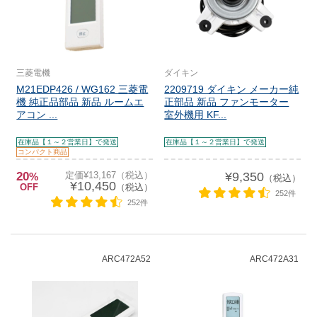
三菱電機
ダイキン
M21EDP426 / WG162 三菱電
2209719 ダイキン メーカー純
機 純正品部品 新品 ルームエ
正部品 新品 ファンモーター
アコン ...
室外機用 KF...
在庫品【１～２営業日】で発送
在庫品【１～２営業日】で発送
コンパクト商品
20
定価¥13,167（税込）
¥9,350
%
（税込）
¥10,450
OFF
（税込）
252件
252件
ARC472A52
ARC472A31