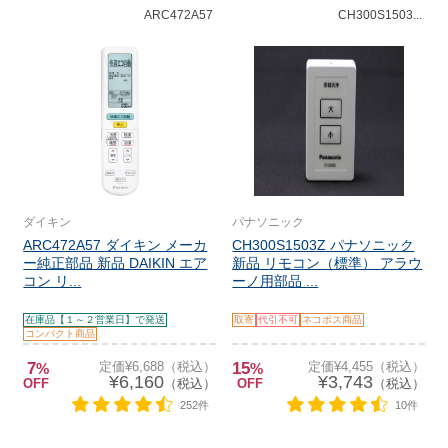
ARC472A57
CH300S1503...
ダイキン
パナソニック
ARC472A57 ダイキン メーカ
CH300S1503Z パナソニック
ー純正部品 新品 DAIKIN エア
新品 リモコン（標準） アラウ
コン リ...
ーノ用部品 ...
在庫品【１～２営業日】で発送
取寄
代引不可
ネコポス商品
コンパクト商品
7
定価¥6,688（税込）
15
定価¥4,455（税込）
%
%
¥6,160
¥3,743
OFF
（税込）
OFF
（税込）
252件
10件