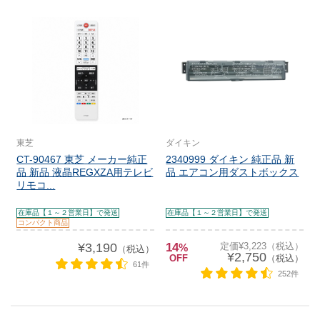
東芝
ダイキン
CT-90467 東芝 メーカー純正
2340999 ダイキン 純正品 新
品 新品 液晶REGXZA用テレビ
品 エアコン用ダストボックス
リモコ...
在庫品【１～２営業日】で発送
在庫品【１～２営業日】で発送
コンパクト商品
¥3,190
14
定価¥3,223（税込）
%
（税込）
¥2,750
OFF
（税込）
61件
252件