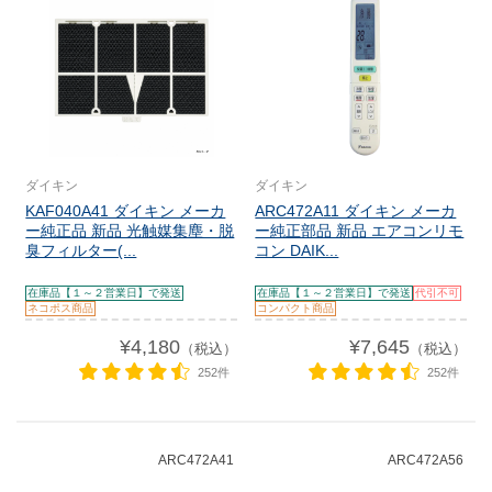
ダイキン
ダイキン
KAF040A41 ダイキン メーカ
ARC472A11 ダイキン メーカ
ー純正品 新品 光触媒集塵・脱
ー純正部品 新品 エアコンリモ
臭フィルター(...
コン DAIK...
在庫品【１～２営業日】で発送
在庫品【１～２営業日】で発送
代引不可
ネコポス商品
コンパクト商品
¥4,180
¥7,645
（税込）
（税込）
252件
252件
ARC472A41
ARC472A56