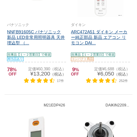
パナソニック
ダイキン
NNFB91605C パナソニック
ARC472A51 ダイキン メーカ
新品 LED非常用照明器具 天井
ー純正部品 新品 エアコン リ
埋込型 （...
モコン DAI...
在庫品【１～２営業日】で発送
在庫品【１～２営業日】で発送
相当品あり
コンパクト商品
78
定価¥60,390（税込）
9
定価¥6,688（税込）
%
%
¥13,200
¥6,050
OFF
（税込）
OFF
（税込）
17件
252件
M21EDP426
DAIKIN2209...