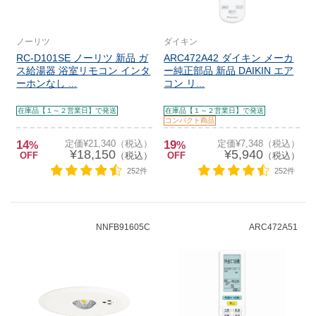
ノーリツ
ダイキン
RC-D101SE ノーリツ 新品 ガ
ARC472A42 ダイキン メーカ
ス給湯器 浴室リモコン インタ
ー純正部品 新品 DAIKIN エア
ーホンなし ...
コン リ...
在庫品【１～２営業日】で発送
在庫品【１～２営業日】で発送
コンパクト商品
14
定価¥21,340（税込）
19
定価¥7,348（税込）
%
%
¥18,150
¥5,940
OFF
（税込）
OFF
（税込）
252件
252件
NNFB91605C
ARC472A51