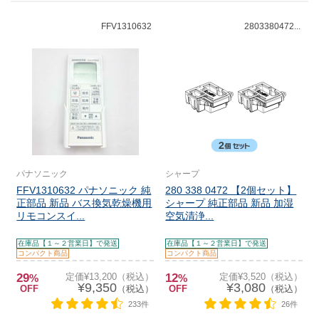
FFV1310632
2803380472...
パナソニック
シャープ
FFV1310632 パナソニック 純
280 338 0472 【2個セット】
正部品 新品 バス換気乾燥機用
シャープ 純正部品 新品 加湿
リモコンスイ...
空気清浄...
在庫品【１～２営業日】で発送
在庫品【１～２営業日】で発送
コンパクト商品
コンパクト商品
29
定価¥13,200（税込）
12
定価¥3,520（税込）
%
%
¥9,350
¥3,080
OFF
（税込）
OFF
（税込）
233件
26件