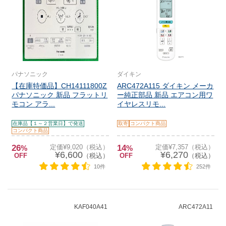
パナソニック
ダイキン
【在庫特価品】CH14111800Z
ARC472A115 ダイキン メーカ
パナソニック 新品 フラットリ
ー純正部品 新品 エアコン用ワ
モコン アラ...
イヤレスリモ...
在庫品【１～２営業日】で発送
取寄
コンパクト商品
コンパクト商品
26
定価¥9,020（税込）
14
定価¥7,357（税込）
%
%
¥6,600
¥6,270
OFF
（税込）
OFF
（税込）
10件
252件
KAF040A41
ARC472A11