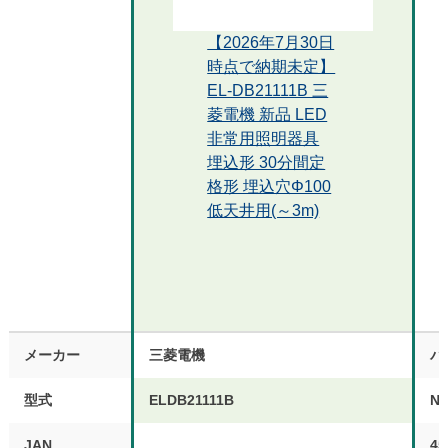
【2026年7月30日
時点で納期未定】
EL-DB21111B 三
菱電機 新品 LED
非常用照明器具
埋込形 30分間定
格形 埋込穴Φ100
低天井用(～3m)
メーカー
三菱電機
パ
型式
ELDB21111B
NN
JAN
45