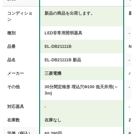
コンディショ
新品の商品を出荷します。
新
ン
種別
LED非常用照明器具
-
品番
EL-DB21111B
NN
品名
EL-DB21111B 新品
-
メーカー
三菱電機
パ
その他
30分間定格形 埋込穴Φ100 低天井用(～
-
3m)
対応器具
-
-
在庫数
在庫なし
2
定価（税込）
60,390円
60