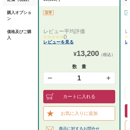
購入オプショ
取寄
在
ン
レビュー平均評価
レ
価格及びご購
0
☆☆☆☆☆
☆
入
レビューを見る
レ
13,200
¥
（税込）
数 量
+
1
カートに入れる
お気に入りに追加
商品に対するお問合せ​