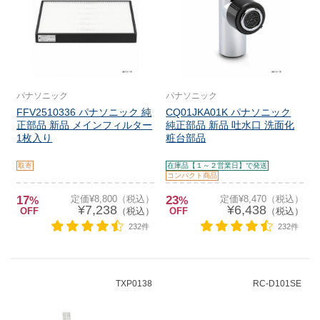
パナソニック
パナソニック
FFV2510336 パナソニック 純
CQ01JKA01K パナソニック
正部品 新品 メインフィルター
純正部品 新品 吐水口 洗面化
1枚入り
粧台部品
取寄
在庫品【１～２営業日】で発送
コンパクト商品
17
定価¥8,800（税込）
23
定価¥8,470（税込）
%
%
¥7,238
¥6,438
OFF
（税込）
OFF
（税込）
232件
232件
TXP0138
RC-D101SE