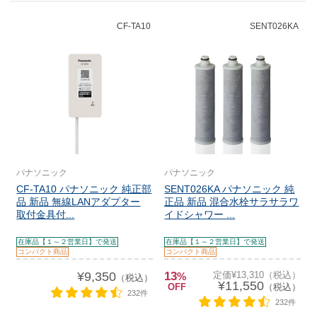
CF-TA10
SENT026KA
パナソニック
パナソニック
CF-TA10 パナソニック 純正部
SENT026KA パナソニック 純
品 新品 無線LANアダプター
正品 新品 混合水栓サラサラワ
取付金具付...
イドシャワー ...
在庫品【１～２営業日】で発送
在庫品【１～２営業日】で発送
コンパクト商品
コンパクト商品
¥9,350
13
定価¥13,310（税込）
%
（税込）
¥11,550
OFF
（税込）
232件
232件