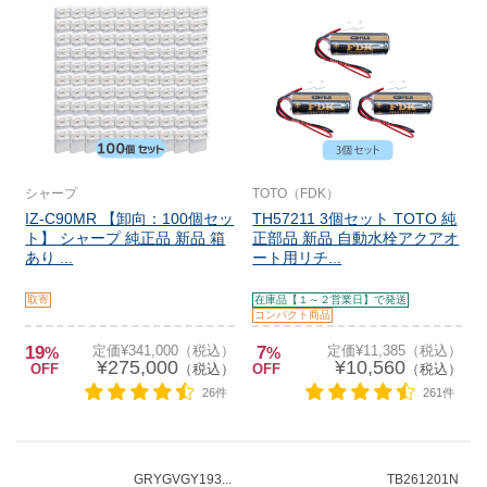
シャープ
TOTO（FDK）
IZ-C90MR 【卸向：100個セッ
TH57211 3個セット TOTO 純
ト】 シャープ 純正品 新品 箱
正部品 新品 自動水栓アクアオ
あり ...
ート用リチ...
取寄
在庫品【１～２営業日】で発送
コンパクト商品
19
定価¥341,000（税込）
7
定価¥11,385（税込）
%
%
¥275,000
¥10,560
OFF
（税込）
OFF
（税込）
26件
261件
GRYGVGY193...
TB261201N