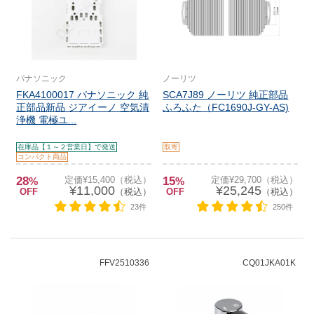
パナソニック
ノーリツ
FKA4100017 パナソニック 純
SCA7J89 ノーリツ 純正部品
正部品新品 ジアイーノ 空気清
ふろふた（FC1690J-GY-AS)
浄機 電極ユ...
在庫品【１～２営業日】で発送
取寄
コンパクト商品
28
定価¥15,400（税込）
15
定価¥29,700（税込）
%
%
¥11,000
¥25,245
OFF
（税込）
OFF
（税込）
23件
250件
FFV2510336
CQ01JKA01K