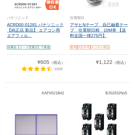
パナソニック
住電朝日
ACRD00-01281 パナソニック
アサヒNテープ 自己融着テー
【純正品 新品】 エアコン用
プ 住電朝日精 10M巻 【送
エアフィル...
料全国一律275円】
在庫品【１～２営業日】で発送
取寄
代引不可
ネコポス商品
¥605
¥1,122
（税込）
（税込）
232件
KAFV021B42
BJS2032Nx5