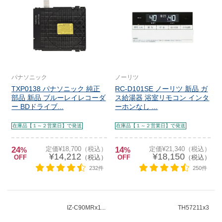
パナソニック
ノーリツ
TXP0138 パナソニック 純正
RC-D101SE ノーリツ 新品 ガ
部品 新品 ブルーレイレコーダ
ス給湯器 浴室リモコン インタ
ー BDドライブ...
ーホンなし ...
在庫品【１～２営業日】で発送
在庫品【１～２営業日】で発送
24
定価¥18,700（税込）
14
定価¥21,340（税込）
%
%
¥14,212
¥18,150
OFF
（税込）
OFF
（税込）
232件
250件
IZ-C90MRx1...
TH57211x3