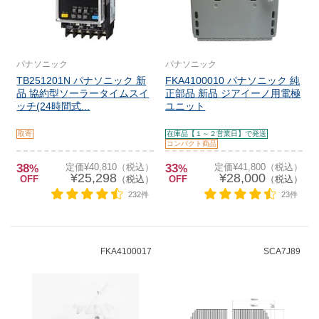
パナソニック
パナソニック
TB251201N パナソニック 新
FKA4100010 パナソニック 純
品 協約型ソーラータイムスイ
正部品 新品 ジアイーノ用電極
ッチ(24時間式...
ユニット
取寄
在庫品【１～２営業日】で発送
コンパクト商品
38
定価¥40,810（税込）
33
定価¥41,800（税込）
%
%
¥25,298
¥28,000
OFF
（税込）
OFF
（税込）
232件
23件
FKA4100017
SCA7J89