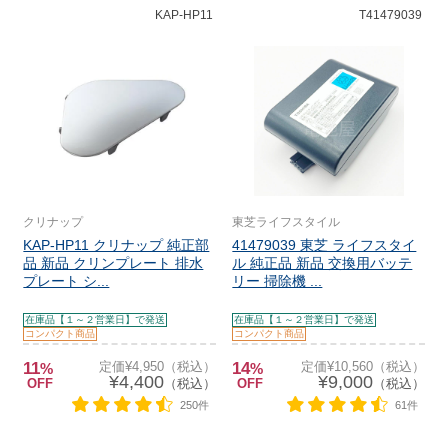
KAP-HP11
T41479039
クリナップ
東芝ライフスタイル
KAP-HP11 クリナップ 純正部
41479039 東芝 ライフスタイ
品 新品 クリンプレート 排水
ル 純正品 新品 交換用バッテ
プレート シ...
リー 掃除機 ...
在庫品【１～２営業日】で発送
在庫品【１～２営業日】で発送
コンパクト商品
コンパクト商品
11
定価¥4,950（税込）
14
定価¥10,560（税込）
%
%
¥4,400
¥9,000
OFF
（税込）
OFF
（税込）
250件
61件