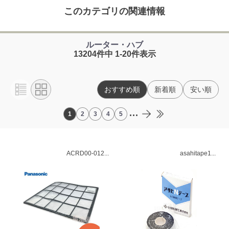
このカテゴリの関連情報
ルーター・ハブ
13204件中 1-20件表示
おすすめ順
新着順
安い順
...
1
2
3
4
5
ACRD00-012...
asahitape1...