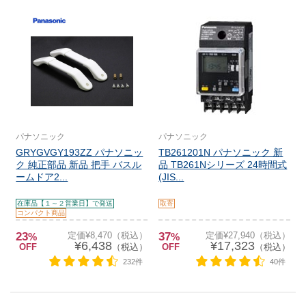
パナソニック
パナソニック
GRYGVGY193ZZ パナソニッ
TB261201N パナソニック 新
ク 純正部品 新品 把手 バスル
品 TB261Nシリーズ 24時間式
ームドア2...
(JIS...
在庫品【１～２営業日】で発送
取寄
コンパクト商品
23
定価¥8,470（税込）
37
定価¥27,940（税込）
%
%
¥6,438
¥17,323
OFF
（税込）
OFF
（税込）
232件
40件