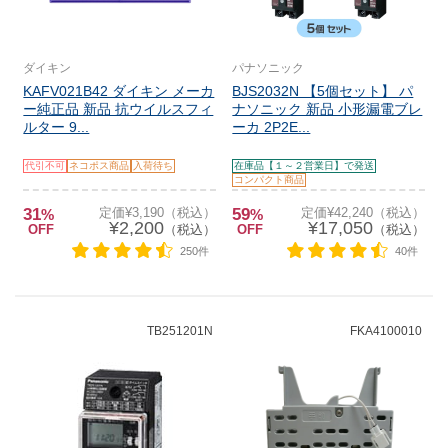
ダイキン
パナソニック
KAFV021B42 ダイキン メーカ
BJS2032N 【5個セット】 パ
ー純正品 新品 抗ウイルスフィ
ナソニック 新品 小形漏電ブレ
ルター 9...
ーカ 2P2E...
代引不可
ネコポス商品
入荷待ち
在庫品【１～２営業日】で発送
コンパクト商品
31
定価¥3,190（税込）
59
定価¥42,240（税込）
%
%
¥2,200
¥17,050
OFF
（税込）
OFF
（税込）
250件
40件
TB251201N
FKA4100010