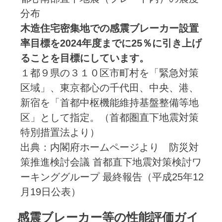
分布
木造住宅密集地での感震ブレーカー設置
率目標を2024年度までに25％に引き上げ
ることを目標にしています。
１都９県の３１０区市町村を「緊急対策
区域」、東京都心の千代田、中央、港、
新宿を「首都中枢機能維持基盤整備等地
区」として指定。（首都圏直下地震対策
特別措置法より）
出典：内閣府ホームページより 防災対
策推進検討会議 首都直下地震対策検討ワ
ーキンググループ 最終報告（平成25年12
月19日公表）
感震ブレーカー等の性能評価ガイ