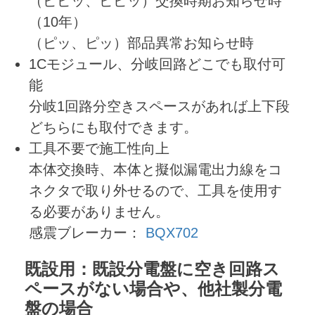
（ピピッ、ピピッ）交換時期お知らせ時
（10年）
（ピッ、ピッ）部品異常お知らせ時
1Cモジュール、分岐回路どこでも取付可
能
分岐1回路分空きスペースがあれば上下段
どちらにも取付できます。
工具不要で施工性向上
本体交換時、本体と擬似漏電出力線をコ
ネクタで取り外せるので、工具を使用す
る必要がありません。
感震ブレーカー：
BQX702
既設用：既設分電盤に空き回路ス
ペースがない場合や、他社製分電
盤の場合