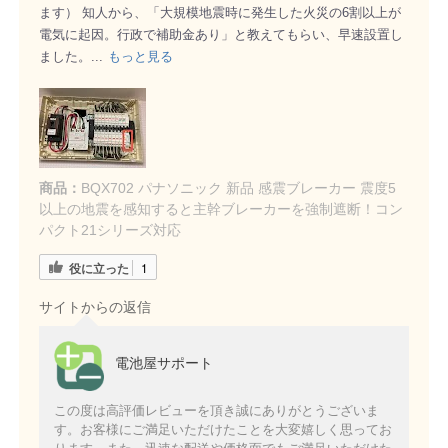
ます） 知人から、「大規模地震時に発生した火災の6割以上が
電気に起因。行政で補助金あり」と教えてもらい、早速設置し
ました。
...
もっと見る
商品：
BQX702 パナソニック 新品 感震ブレーカー 震度5
以上の地震を感知すると主幹ブレーカーを強制遮断！コン
パクト21シリーズ対応
役に立った
1
サイトからの返信
電池屋サポート
この度は高評価レビューを頂き誠にありがとうございま
す。お客様にご満足いただけたことを大変嬉しく思ってお