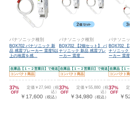
パナソニック種別
パナソニック種別
パナソニック
BQX702 パナソニック 新
BQX702 【2個セット】 パ
BQX702 【3個
品 感震ブレーカー 震度5以
ナソニック 新品 感震ブレ
ナソニック 新品
上の地震を感...
ーカー 震度...
ーカー 震度...
在庫品【１～２営業日】で発送
在庫品【１～２営業日】で発送
在庫品【１～２営
コンパクト商品
コンパクト商品
コンパクト商品
37
37
37
%
定価￥27,940（税
%
定価￥55,880（税
%
定価￥8
込）
込）
OFF
OFF
OFF
￥17,600
￥34,980
￥52,1
（税込）
（税込）