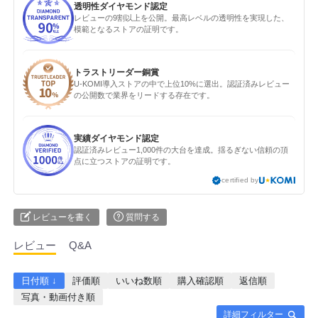
透明性ダイヤモンド認定
レビューの9割以上を公開。最高レベルの透明性を実現した、
模範となるストアの証明です。
トラストリーダー銅賞
U-KOMI導入ストアの中で上位10%に選出。認証済みレビュー
の公開数で業界をリードする存在です。
実績ダイヤモンド認定
認証済みレビュー1,000件の大台を達成。揺るぎない信頼の頂
点に立つストアの証明です。
certified by
レビューを書く
質問する
レビュー
Q&A
日付順 ↓
評価順
いいね数順
購入確認順
返信順
写真・動画付き順
詳細フィルター