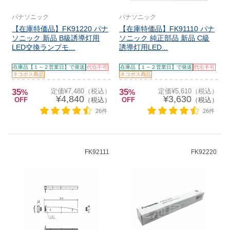
パナソニック
パナソニック
【在庫特価品】FK91220 パナ
【在庫特価品】FK91110 パナ
ソニック 新品 B級誘導灯用
ソニック 純正部品 新品 C級
LED交換ランプモ...
誘導灯用LED...
在庫品【１～２営業日】で発送
代引不可
在庫品【１～２営業日】で発送
代引不可
ネコポス商品
ネコポス商品
35
定価¥7,480（税込）
35
定価¥5,610（税込）
%
%
¥4,840
¥3,630
OFF
（税込）
OFF
（税込）
26件
26件
FK92111
FK92220