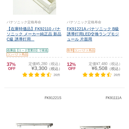
パナソニック定格寿命
パナソニック定格寿命
【在庫特価品】FK92110 パナ
FK91221A パナソニック B級
ソニック メーカー純正品 新品
誘導灯用LED交換ランプモジ
C級 誘導灯用...
ュール 片面用
在庫品【１～２営業日】で発送
取寄
コンパクト商品
コンパクト商品
37
定価¥5,280（税込）
12
定価¥7,480（税込）
%
%
¥3,300
¥6,508
OFF
（税込）
OFF
（税込）
26件
26件
FK91221S
FK91111A