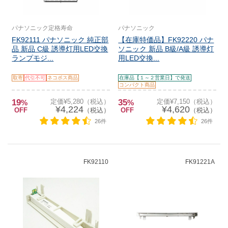
パナソニック定格寿命
パナソニック
FK92111 パナソニック 純正部
【在庫特価品】FK92220 パナ
品 新品 C級 誘導灯用LED交換
ソニック 新品 B級/A級 誘導灯
ランプモジ...
用LED交換...
取寄
代引不可
ネコポス商品
在庫品【１～２営業日】で発送
コンパクト商品
19
定価¥5,280（税込）
35
定価¥7,150（税込）
%
%
¥4,224
¥4,620
OFF
（税込）
OFF
（税込）
26件
26件
FK92110
FK91221A