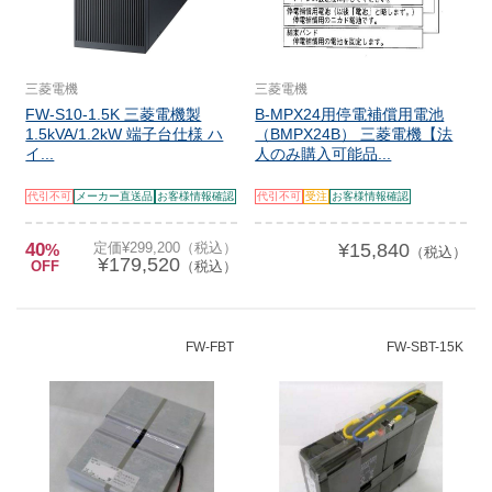
三菱電機
三菱電機
FW-S10-1.5K 三菱電機製
B-MPX24用停電補償用電池
1.5kVA/1.2kW 端子台仕様 ハ
（BMPX24B） 三菱電機【法
イ...
人のみ購入可能品...
代引不可
メーカー直送品
お客様情報確認
代引不可
受注
お客様情報確認
40
定価¥299,200（税込）
¥15,840
%
（税込）
¥179,520
OFF
（税込）
FW-FBT
FW-SBT-15K