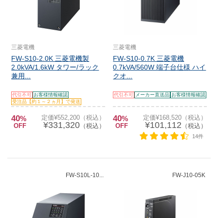
三菱電機
三菱電機
FW-S10-2.0K 三菱電機製
FW-S10-0.7K 三菱電機
2.0kVA/1.6kW タワー/ラック
0.7kVA/560W 端子台仕様 ハイ
兼用...
クオ...
代引不可
お客様情報確認
代引不可
メーカー直送品
お客様情報確認
受注品【約１～２ヵ月】で発送
40
定価¥552,200（税込）
40
定価¥168,520（税込）
%
%
¥331,320
¥101,112
OFF
（税込）
OFF
（税込）
14件
FW-S10L-10...
FW-J10-05K