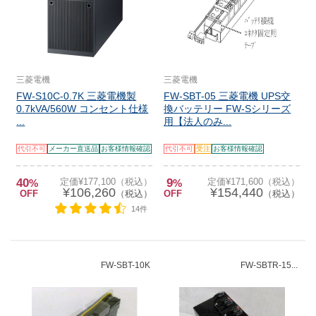
三菱電機
三菱電機
FW-S10C-0.7K 三菱電機製
FW-SBT-05 三菱電機 UPS交
0.7kVA/560W コンセント仕様
換バッテリー FW-Sシリーズ
...
用【法人のみ...
代引不可
メーカー直送品
お客様情報確認
代引不可
受注
お客様情報確認
40
定価¥177,100（税込）
9
定価¥171,600（税込）
%
%
¥106,260
¥154,440
OFF
（税込）
OFF
（税込）
14件
FW-SBT-10K
FW-SBTR-15...