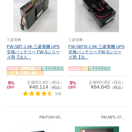
三菱電機
三菱電機
FW-SBT-1.0K 三菱電機 UPS
FW-SBTR-1.5K 三菱電機 UPS
交換バッテリー FW-Sシリー
交換バッテリー FW-Sシリー
ズ用【法人...
ズ用【法...
代引不可
コンパクト商品
お客様情報確認
代引不可
受注
お客様情報確認
受注品【約１ヵ月】で発送
9
定価¥53,460（税込）
9
定価¥94,050（税込）
%
%
¥48,114
¥84,645
OFF
（税込）
OFF
（税込）
32件
FW-F10H-03...
FW-ABTL-07...