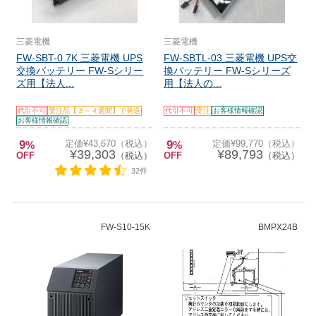
三菱電機
三菱電機
FW-SBT-0.7K 三菱電機 UPS
FW-SBTL-03 三菱電機 UPS交
交換バッテリー FW-Sシリー
換バッテリー FW-Sシリーズ
ズ用【法人...
用【法人の...
代引不可
受注品【３～４週間】で発送
代引不可
受注
お客様情報確認
お客様情報確認
9
定価¥43,670（税込）
9
定価¥99,770（税込）
%
%
¥39,303
¥89,793
OFF
（税込）
OFF
（税込）
32件
FW-S10-15K
BMPX24B