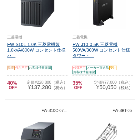
三菱電機
三菱電機
FW-S10L-1.0K 三菱電機製
FW-J10-0.5K 三菱電機
1.0kVA/800W コンセント仕様
500VA/300W コンセント仕様
ハ...
タワー・...
取寄
代引不可
お客様情報確認
代引不可
メーカー直送品
受注
お客様情報確認
40
定価¥228,800（税込）
35
定価¥77,000（税込）
%
%
¥137,280
¥50,050
OFF
（税込）
OFF
（税込）
FW-S10C-07...
FW-SBT-05