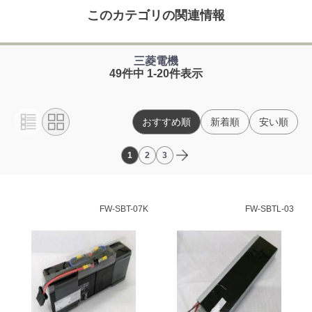
このカテゴリの関連情報
三菱電機
49件中 1-20件表示
おすすめ順
新着順
安い順
1
2
3
FW-SBT-07K
FW-SBTL-03