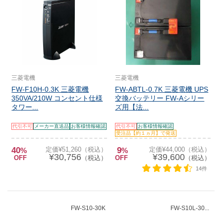
三菱電機
三菱電機
FW-F10H-0.3K 三菱電機
FW-ABTL-0.7K 三菱電機 UPS
350VA/210W コンセント仕様
交換バッテリー FW-Aシリー
タワー...
ズ用【法...
代引不可
メーカー直送品
お客様情報確認
代引不可
お客様情報確認
受注品【約１ヵ月】で発送
40
定価¥51,260（税込）
9
定価¥44,000（税込）
%
%
¥30,756
¥39,600
OFF
（税込）
OFF
（税込）
14件
FW-S10-30K
FW-S10L-30...