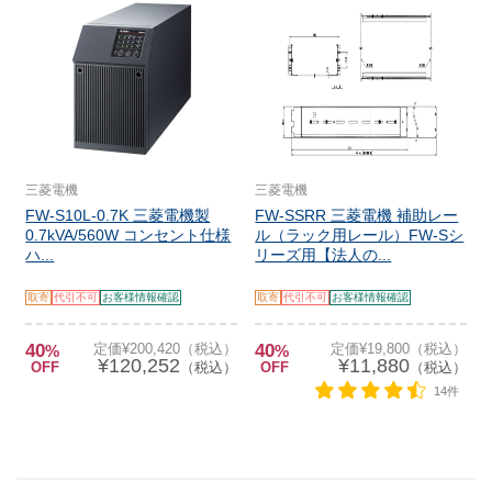
三菱電機
三菱電機
FW-S10L-0.7K 三菱電機製
FW-SSRR 三菱電機 補助レー
0.7kVA/560W コンセント仕様
ル（ラック用レール）FW-Sシ
ハ...
リーズ用【法人の...
取寄
代引不可
お客様情報確認
取寄
代引不可
お客様情報確認
40
定価¥200,420（税込）
40
定価¥19,800（税込）
%
%
¥120,252
¥11,880
OFF
（税込）
OFF
（税込）
14件