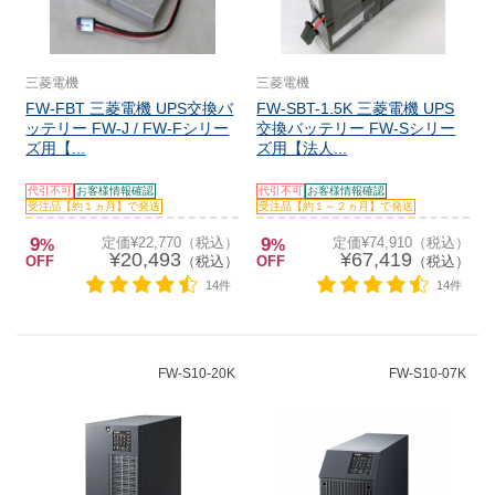
三菱電機
三菱電機
FW-FBT 三菱電機 UPS交換バ
FW-SBT-1.5K 三菱電機 UPS
ッテリー FW-J / FW-Fシリー
交換バッテリー FW-Sシリー
ズ用【...
ズ用【法人...
代引不可
お客様情報確認
代引不可
お客様情報確認
受注品【約１ヵ月】で発送
受注品【約１～２ヵ月】で発送
9
定価¥22,770（税込）
9
定価¥74,910（税込）
%
%
¥20,493
¥67,419
OFF
（税込）
OFF
（税込）
14件
14件
FW-S10-20K
FW-S10-07K