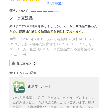
購入確認済み
価格について
メーカ直送品
納期までにやや時間を要しましたが、
メーカー直送品であった
ため
、製造日
が新しく品質面でも満足しております。
商品：
【2026年5月10日現在で納期約5ヶ月】REH40-12
GSユアサ製 制御弁式鉛蓄電池 12V40Ah/10h REHシリー
ズ＜メーカー直送代引不可＞※受注品のため注文後のキャ
ンセル不可
役に立った
0
サイトからの返信
電池屋サポート
いつも電池屋をご利用いただきありがとうございます。ま
た高評価レビューを頂き誠にありがとうございます。納期
に関するご理解感謝いたします。メーカー直送品としての