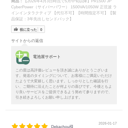
商品：
【2026年4月3日時点で5月中旬以降】PR1500 JP
CyberPower（サイバーパワー） 1500VA/1050W 正弦波 ラ
インインタラクティブ 【代引不可】【時間指定不可】【製
品保証：3年先出しセンドバック】
役に立った
0
サイトからの返信
電池屋サポート
この度は高評価レビューを頂き誠にありがとうございま
す。発送のタイミングについて、お客様にご満足いただけ
たようで大変嬉しく思います。しっかりとした確認を行
い、ご期待に沿えたことが何よりの喜びです。今後ともよ
り良いサービスをご提供できるよう努めて参りますので、
引き続きよろしくお願い申し上げます。
2026-01-17
Dekachou様