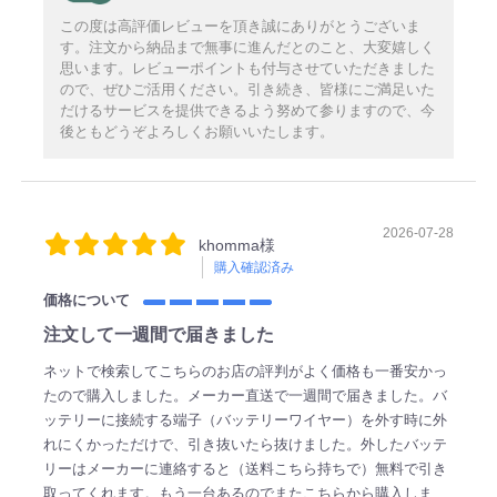
この度は高評価レビューを頂き誠にありがとうございま
す。注文から納品まで無事に進んだとのこと、大変嬉しく
思います。レビューポイントも付与させていただきました
ので、ぜひご活用ください。引き続き、皆様にご満足いた
だけるサービスを提供できるよう努めて参りますので、今
後ともどうぞよろしくお願いいたします。
2026-07-28
khomma様
購入確認済み
価格について
注文して一週間で届きました
ネットで検索してこちらのお店の評判がよく価格も一番安かっ
たので購入しました。メーカー直送で一週間で届きました。バ
ッテリーに接続する端子（バッテリーワイヤー）を外す時に外
れにくかっただけで、引き抜いたら抜けました。外したバッテ
リーはメーカーに連絡すると（送料こちら持ちで）無料で引き
取ってくれます。もう一台あるのでまたこちらから購入しま