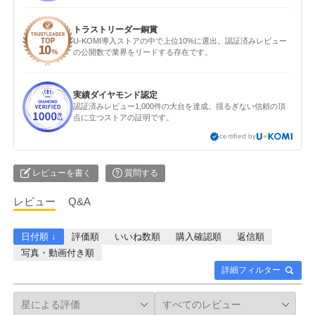
トラストリーダー銅賞
U-KOMI導入ストアの中で上位10%に選出。認証済みレビュー
の公開数で業界をリードする存在です。
実績ダイヤモンド認定
認証済みレビュー1,000件の大台を達成。揺るぎない信頼の頂
点に立つストアの証明です。
certified by
レビューを書く
質問する
レビュー
Q&A
日付順 ↓
評価順
いいね数順
購入確認順
返信順
写真・動画付き順
詳細フィルター