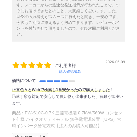
す。メーカーからの迅速な発送指示が行われたことで、す
ぐにお届けできたとのこと、大変嬉しく思います。また、
UPSの入れ替えがスムーズに行えたと聞き、一安心です。
今後もご期待に添えるよう努めて参ります。レビューポイ
ントを付与させて頂きましたので、ぜひ次回ご利用くださ
い。
2026-06-09
ご利用者様
購入確認済み
価格について
正直
色々とWe
bで検索し1番安かったので購入しました
！
迅速丁寧な対応で安心して買い物が出来ました、有難う御座い
ます。
商品：
FW-S10C-0.7K 三菱電機製 0.7kVA/560W コンセン
ト仕様 ハイクオリティモデル 無停電電源装置（UPS）常
時インバータ給電方式【法人のみ購入可能品】