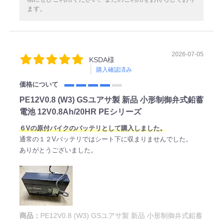
ます。
2026-07-05
KSDA様
購入確認済み
価格について
PE12V0.8 (W3) GSユアサ製 新品 小形制御弁式鉛蓄
電池 12V0.8Ah/20HR PEシリーズ
６Vの原付バイクのバッテリとして購入しました。
通常の１２Vバッテリではシート下に収まりませんでした。
ありがとうございました。
商品：
PE12V0.8 (W3) GSユアサ製 新品 小形制御弁式鉛蓄