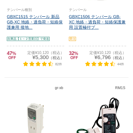
テンパール種別
テンパール
GBXC1515 テンパール 新品
GBXC1506 テンパール GB-
GB-XC 地絡・過負荷・短絡保
XC 地絡・過負荷・短絡保護兼
護兼用 接地...
用 設置極付プ...
在庫品【１～２営業日】で発送
受注
47
定価¥10,120（税込）
32
定価¥10,120（税込）
%
%
¥5,300
¥6,796
OFF
（税込）
OFF
（税込）
82件
44件
gr-xb
RM1S