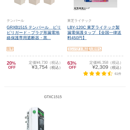
テンパール
東芝ライテック
GRXB1515 テンパール ビリ
LBY-120C 東芝ライテック製
ビリガード・プラグ形漏電地
漏電保護タップ 【全国一律送
絡保護専用遮断器・黒...
料450円】
取寄
コンパクト商品
入荷待ち
20
定価¥4,730（税込）
63
定価¥6,358（税込）
%
%
¥3,754
¥2,309
OFF
（税込）
OFF
（税込）
61件
GTXC1515