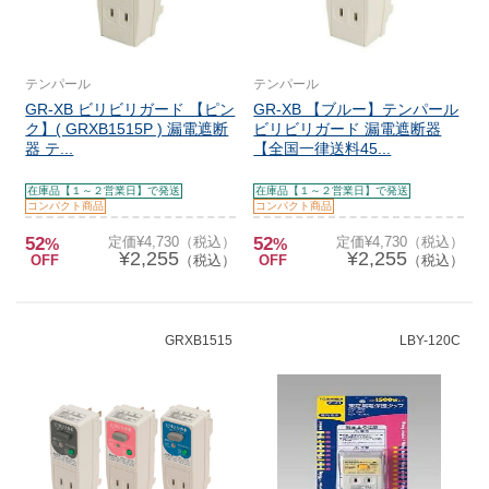
テンパール
テンパール
GR-XB ビリビリガード 【ピン
GR-XB 【ブルー】テンパール
ク】( GRXB1515P ) 漏電遮断
ビリビリガード 漏電遮断器
器 テ...
【全国一律送料45...
在庫品【１～２営業日】で発送
在庫品【１～２営業日】で発送
コンパクト商品
コンパクト商品
52
定価¥4,730（税込）
52
定価¥4,730（税込）
%
%
¥2,255
¥2,255
OFF
（税込）
OFF
（税込）
GRXB1515
LBY-120C