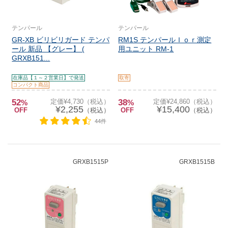
テンパール
テンパール
GR-XB ビリビリガード テンパ
RM1S テンパールＩｏｒ測定
ール 新品 【グレー】 (
用ユニット RM-1
GRXB151...
在庫品【１～２営業日】で発送
取寄
コンパクト商品
52
定価¥4,730（税込）
38
定価¥24,860（税込）
%
%
¥2,255
¥15,400
OFF
（税込）
OFF
（税込）
44件
GRXB1515P
GRXB1515B