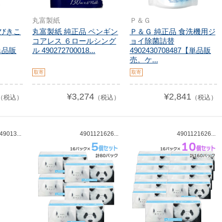
丸富製紙
Ｐ＆Ｇ
いびきこ
丸富製紙 純正品 ペンギン
Ｐ＆Ｇ 純正品 食洗機用ジ
コアレス ６ロールシング
ョイ除菌詰替
【単品販
ル 490272700018...
4902430708487【単品販
売。ケ...
取寄
取寄
¥3,274
¥2,841
（税込）
（税込）
（税込）
9013...
4901121626...
4901121626...