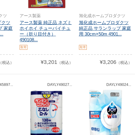
クツ
アース製薬
旭化成ホームプロダクツ
ダクツ
アース製薬 純正品 ネズミ
旭化成ホームプロダクツ
プ 家庭
ホイホイ チューバイチュ
純正品 サランラップ 家庭
..
ー（折り目付き）
用 30cm×50m 4901...
490108...
取寄
取寄
¥3,201
¥3,206
（税込）
（税込）
（税込）
5897...
DAYLY49027...
DAYLY49024...