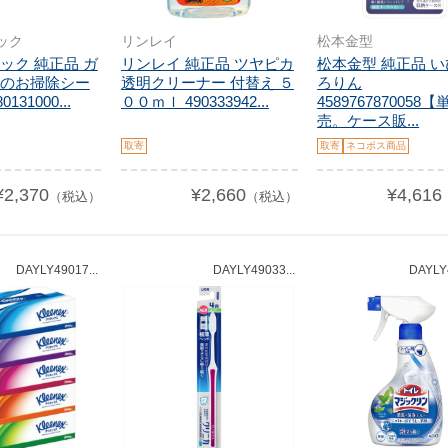
ック
リンレイ
松本金型
ック 純正品 ガ
リンレイ 純正品 ツヤピカ
松本金型 純正品 
のお掃除シー
透明クリーナー 付替え ５
ろりん
0131000...
００ｍｌ 490333942...
4589767870058
売。ケース販...
取寄
取寄
ネコポス商品
¥2,370
¥2,660
¥4,616
（税込）
（税込）
DAYLY49017...
DAYLY49033...
DAYLY4