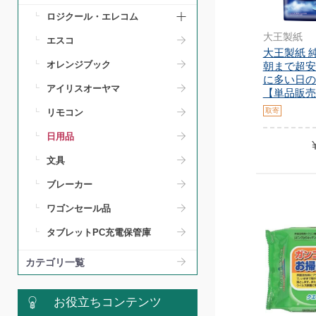
ロジクール・エレコム
大王製紙
エスコ
大王製紙 
オレンジブック
朝まで超安
に多い日の
アイリスオーヤマ
【単品販売.
取寄
リモコン
日用品
文具
ブレーカー
ワゴンセール品
タブレットPC充電保管庫
カテゴリ一覧
お役立ちコンテンツ