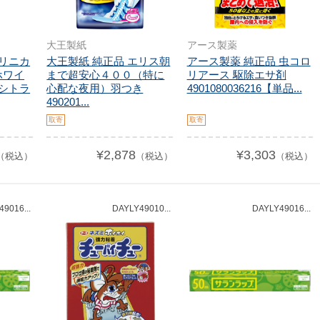
大王製紙
アース製薬
クリニカ
大王製紙 純正品 エリス朝
アース製薬 純正品 虫コロ
ホワイ
まで超安心４００（特に
リアース 駆除エサ剤
 シトラ
心配な夜用）羽つき
4901080036216【単品...
490201...
取寄
取寄
¥2,878
¥3,303
（税込）
（税込）
（税込）
9016...
DAYLY49010...
DAYLY49016...