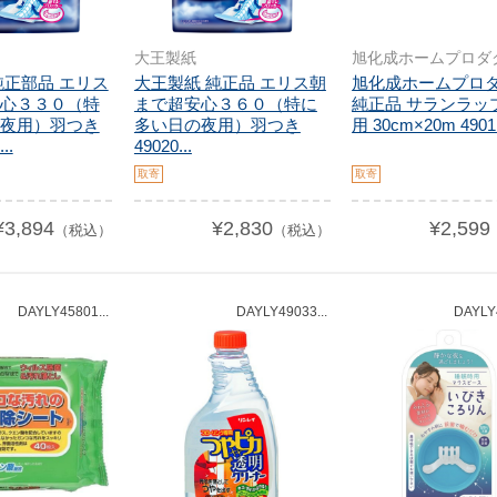
大王製紙
旭化成ホームプロダ
純正部品 エリス
大王製紙 純正品 エリス朝
旭化成ホームプロ
心３３０（特
まで超安心３６０（特に
純正品 サランラッ
夜用）羽つき
多い日の夜用）羽つき
用 30cm×20m 4901.
..
49020...
取寄
取寄
¥3,894
¥2,830
¥2,599
（税込）
（税込）
DAYLY45801...
DAYLY49033...
DAYLY4