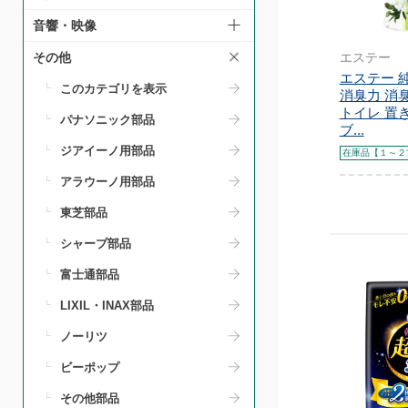
音響・映像
エステー
その他
エステー 
このカテゴリを表示
消臭力 消
トイレ 置
パナソニック部品
ブ...
ジアイーノ用部品
在庫品【１～２
アラウーノ用部品
東芝部品
シャープ部品
富士通部品
LIXIL・INAX部品
ノーリツ
ビーポップ
その他部品