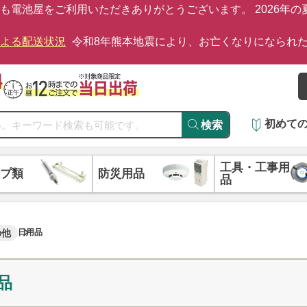
も電池屋をご利用いただきありがとうございます。 2026年
による配送状況
令和8年熊本地震により、お亡くなりになられ
初めて
検索
工具・工事用
プ類
防災用品
品
の他
日用品
品