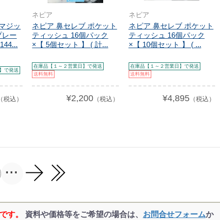
ネピア
ネピア
レマジッ
ネピア 鼻セレブ ポケット
ネピア 鼻セレブ ポケット
プレー
ティッシュ 16個パック
ティッシュ 16個パック
44...
×【 5個セット 】 ( 計...
×【 10個セット 】 ( ...
在庫品【１～２営業日】で発送
在庫品【１～２営業日】で発送
】で発送
送料無料
送料無料
¥2,200
¥4,895
（税込）
（税込）
（税込）
...
品です。
資料や価格等をご希望の場合は、
お問合せフォーム
か