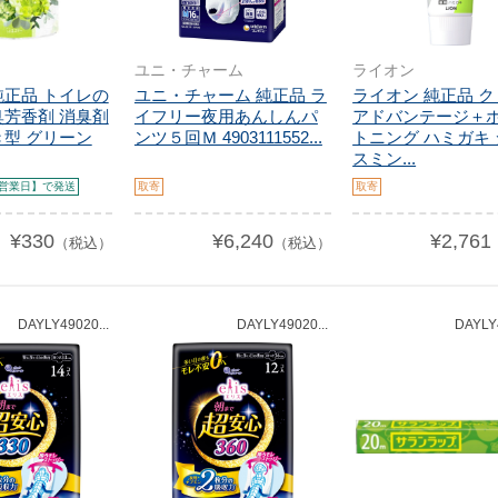
ユニ・チャーム
ライオン
純正品 トイレの
ユニ・チャーム 純正品 ラ
ライオン 純正品 
臭芳香剤 消臭剤
イフリー夜用あんしんパ
アドバンテージ＋
き型 グリーン
ンツ５回Ｍ 4903111552...
トニング ハミガキ
スミン...
営業日】で発送
取寄
取寄
¥330
¥6,240
¥2,761
（税込）
（税込）
DAYLY49020...
DAYLY49020...
DAYLY4