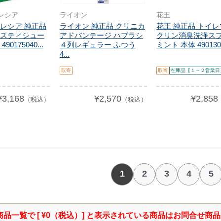
レシア
ライオン
花王
レシア 純正品
ライオン 純正品 クリニカ
花王 純正品 トイ
スティシュー
アドバンテージ ハブラシ
クリン消臭洗浄ス
0175040...
４列レギュラー ふつう
ミント 本体 4901301
4...
取寄
取寄
在庫品【１～２営業日
¥3,168
¥2,570
¥2,858
（税込）
（税込）
1
2
3
4
5
商品一覧で [ ¥0（税込）] と表示されている商品はお問合せ商