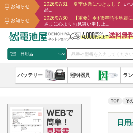
2026/07/31
夏季休業につきまして
いつ
お知らせ
品...
2026/07/30
【重要】令和8年熊本地震
お知らせ
さまに心よりお見舞い申し上...
バッテリー
照明器具
ラン
TOP
そ
日用