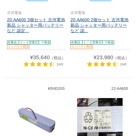
古河電池
古河電池
20-AA600 3個セット 古河電池
20-AA600 2個セット 古河電池
新品 シャッター用バッテリー
新品 シャッター用バッテリー
など 認定...
など 認...
在庫品【１～２営業日】で発送
在庫品【１～２営業日】で発送
コンパクト商品
コンパクト商品
¥35,640
¥23,980
（税込）
（税込）
24件
24件
KR4D20S
22-AA600