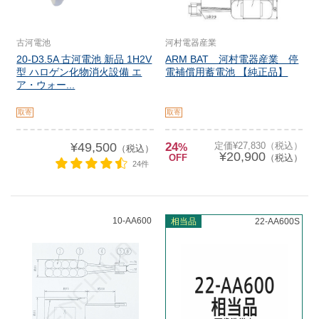
古河電池
河村電器産業
20-D3.5A 古河電池 新品 1H2V
ARM BAT 河村電器産業 停
型 ハロゲン化物消火設備 エ
電補償用蓄電池 【純正品】
ア・ウォー...
取寄
取寄
¥49,500
24
定価¥27,830（税込）
%
（税込）
¥20,900
OFF
（税込）
24件
10-AA600
相当品
22-AA600S