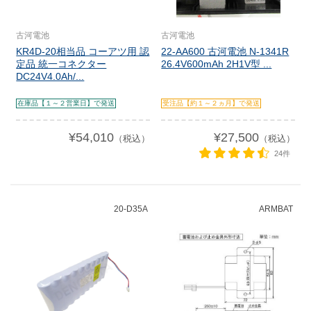
古河電池
古河電池
KR4D-20相当品 コーアツ用 認
22-AA600 古河電池 N-1341R
定品 統一コネクター
26.4V600mAh 2H1V型 ...
DC24V4.0Ah/...
在庫品【１～２営業日】で発送
受注品【約１～２ヵ月】で発送
¥54,010
¥27,500
（税込）
（税込）
24件
20-D35A
ARMBAT