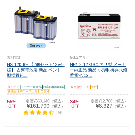
古河電池
GSユアサ
HS-120-6E 【2個セット12V仕
NP1.2-12 GSユアサ製 メーカ
様】 古河電池製 新品 ベント
ー純正品 新品 小形制御弁式鉛
型据置鉛...
蓄電池 12...
代引不可
メーカー直送品
お客様情報確認
取寄
代引不可
受注
受注品【約１～２ヵ月】で発送
55
定価¥360,140（税込）
34
定価¥12,760（税込）
%
%
¥161,700
¥8,327
OFF
（税込）
OFF
（税込）
19件