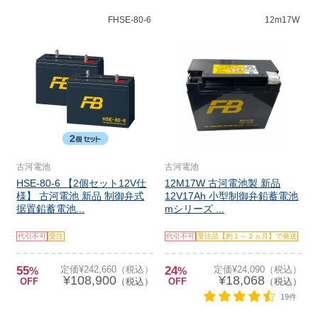
FHSE-80-6
12m17W
古河電池
古河電池
HSE-80-6 【2個セット12V仕
12M17W 古河電池製 新品
様】 古河電池 新品 制御弁式
12V17Ah 小型制御弁鉛蓄電池
据置鉛蓄電池...
mシリーズ ...
代引不可
受注
代引不可
受注品【約１～２ヵ月】で発送
55
定価¥242,660（税込）
24
定価¥24,090（税込）
%
%
¥108,900
¥18,068
OFF
（税込）
OFF
（税込）
19件