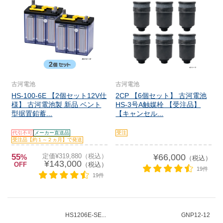
古河電池
古河電池
HS-100-6E 【2個セット12V仕
2CP 【6個セット】 古河電池
様】 古河電池製 新品 ベント
HS-3号A触媒栓 【受注品】
型据置鉛蓄...
【キャンセル...
代引不可
メーカー直送品
受注
受注品【約１～２ヵ月】で発送
55
定価¥319,880（税込）
¥66,000
%
（税込）
¥143,000
OFF
（税込）
19件
19件
HS1206E-SE...
GNP12-12