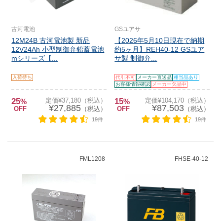
古河電池
GSユアサ
12M24B 古河電池製 新品
【2026年5月10日現在で納期
12V24Ah 小型制御弁鉛蓄電池
約5ヶ月】REH40-12 GSユア
mシリーズ【...
サ製 制御弁...
入荷待ち
代引不可
メーカー直送品
相当品あり
お客様情報確認
メーカー欠品中
25
定価¥37,180（税込）
15
定価¥104,170（税込）
%
%
¥27,885
¥87,503
OFF
（税込）
OFF
（税込）
19件
19件
FML1208
FHSE-40-12