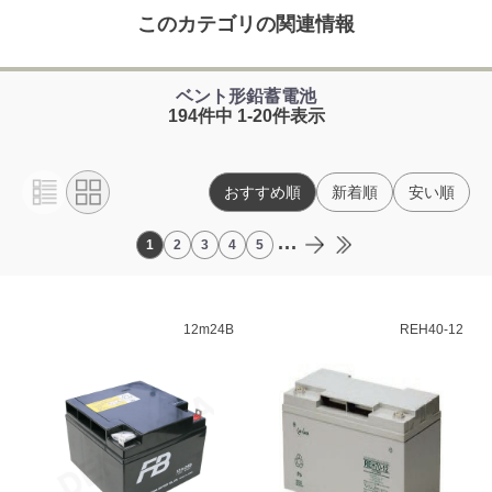
このカテゴリの関連情報
ベント形鉛蓄電池
194件中 1-20件表示
おすすめ順
新着順
安い順
...
1
2
3
4
5
12m24B
REH40-12