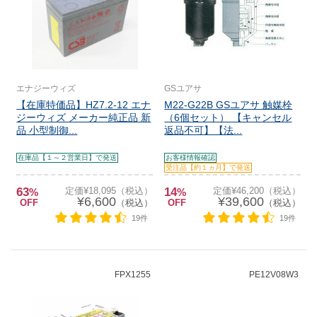
エナジーウィズ
GSユアサ
【在庫特価品】HZ7.2-12 エナ
M22-G22B GSユアサ 触媒栓
ジーウィズ メーカー純正品 新
（6個セット） 【キャンセル
品 小型制御...
返品不可】【法...
在庫品【１～２営業日】で発送
お客様情報確認
受注品【約１ヵ月】で発送
63
定価¥18,095（税込）
14
定価¥46,200（税込）
%
%
¥6,600
¥39,600
OFF
（税込）
OFF
（税込）
19件
19件
FPX1255
PE12V08W3