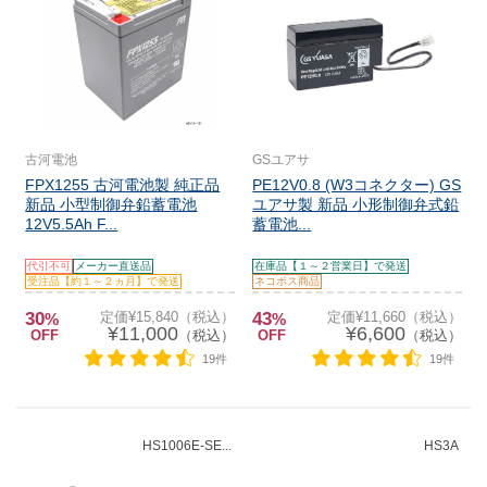
古河電池
GSユアサ
FPX1255 古河電池製 純正品
PE12V0.8 (W3コネクター) GS
新品 小型制御弁鉛蓄電池
ユアサ製 新品 小形制御弁式鉛
12V5.5Ah F...
蓄電池...
代引不可
メーカー直送品
在庫品【１～２営業日】で発送
受注品【約１～２ヵ月】で発送
ネコポス商品
30
定価¥15,840（税込）
43
定価¥11,660（税込）
%
%
¥11,000
¥6,600
OFF
（税込）
OFF
（税込）
19件
19件
HS1006E-SE...
HS3A