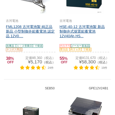
古河電池
古河電池
FML1208 古河電池製 純正品
HSE-40-12 古河電池製 新品
新品 小型制御弁鉛蓄電池 認定
制御弁式据置鉛蓄電池
品 12V0....
12V40Ah HS...
在庫品【１～２営業日】で発送
代引不可
メーカー直送品
ネコポス商品
受注品【約２ヵ月】で発送
38
定価¥8,360（税込）
55
定価¥131,670（税込）
%
%
¥5,170
¥58,300
OFF
（税込）
OFF
（税込）
24件
19件
SEB50
GPE12V24B1