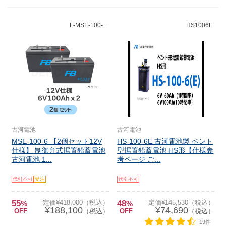
F-MSE-100-...
HS1006E
古河電池
古河電池
MSE-100-6 【2個セット12V
HS-100-6E 古河電池製 ベント
仕様】 制御弁式据置鉛蓄電池
型据置鉛蓄電池 HS形【仕様参
古河電池 1...
考ページ ご...
代引不可
受注
代引不可
55
定価¥418,000（税込）
48
定価¥145,530（税込）
%
%
¥188,100
¥74,690
OFF
（税込）
OFF
（税込）
19件