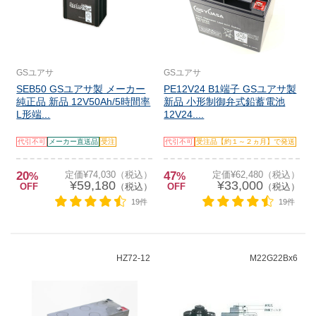
GSユアサ
GSユアサ
SEB50 GSユアサ製 メーカー
PE12V24 B1端子 GSユアサ製
純正品 新品 12V50Ah/5時間率
新品 小形制御弁式鉛蓄電池
L形端...
12V24....
代引不可
メーカー直送品
受注
代引不可
受注品【約１～２ヵ月】で発送
20
定価¥74,030（税込）
47
定価¥62,480（税込）
%
%
¥59,180
¥33,000
OFF
（税込）
OFF
（税込）
19件
19件
HZ72-12
M22G22Bx6