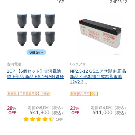
1CP
GNP23-12
古河電池
GSユアサ
1CP 【6個セット】古河電池
NP2.3-12 GSユアサ製 純正品
純正部品 新品 HS-1号A触媒栓
新品 小形制御弁式鉛蓄電池
12V2.3...
取寄品【７営業日前後】で発送
取寄
代引不可
受注
28
定価¥58,080（税込）
21
定価¥14,080（税込）
%
%
¥41,800
¥11,000
OFF
（税込）
OFF
（税込）
19件