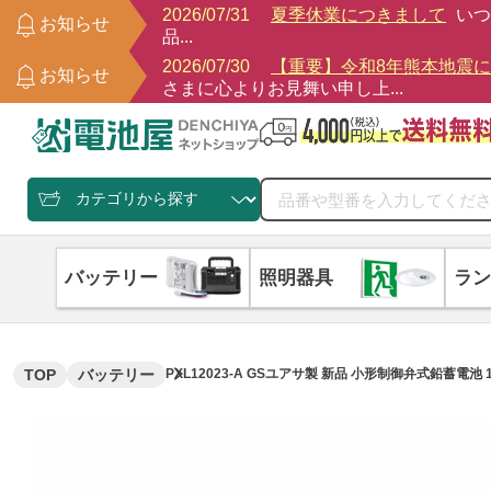
2026/07/31
夏季休業につきまして
いつ
お知らせ
品...
2026/07/30
【重要】令和8年熊本地震
お知らせ
さまに心よりお見舞い申し上...
バッテリー
照明器具
ラン
TOP
バッテリー
PXL12023-A GSユアサ製 新品 小形制御弁式鉛蓄電