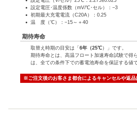
設定電圧（V/セル）25℃：2.275±0.025
設定電圧･温度係数（mV/℃･セル）：−3
初期最大充電電流（C20A）：0.25
温 度（℃）：−15～＋40
期待寿命
取替え時期の目安は「
6年（25℃
）」です。
期待寿命とは、高温フロート加速寿命試験で得ら
は、全ての条件下での蓄電池寿命を保証する値
※ご注文後のお客さま都合によるキャンセルや返品