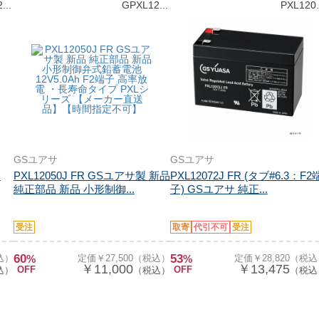
...
GPXL12...
PXL120.
GSユアサ
GSユアサ
品
PXL12050J FR GSユアサ製 新品
PXL12072J FR (タブ#6.3：F2
純正部品 新品 小形制御...
子) GSユアサ 純正...
受注
取寄
代引不可
受注
60
53
込）
%
定価￥27,500（税込）
%
定価￥28,820（税
￥11,000
￥13,475
OFF
OFF
込）
（税込）
（税込