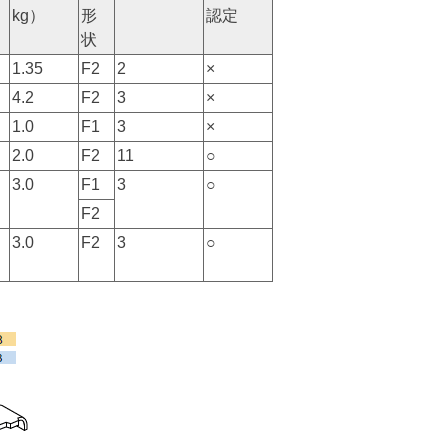
kg）
形
認定
）
状
1.35
F2
2
×
4.2
F2
3
×
1.0
F1
3
×
2.0
F2
11
○
3.0
F1
3
○
F2
3.0
F2
3
○