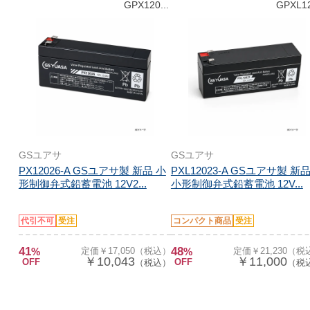
GPX120...
GPXL12
GSユアサ
GSユアサ
PX12026-A GSユアサ製 新品 小
PXL12023-A GSユアサ製 新
形制御弁式鉛蓄電池 12V2...
小形制御弁式鉛蓄電池 12V...
代引不可
受注
コンパクト商品
受注
41
48
%
定価￥17,050（税込）
%
定価￥21,230（税
￥10,043
￥11,000
OFF
OFF
（税込）
（税