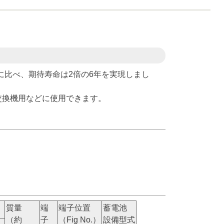
イプに比べ、期待寿命は2倍の6年を実現しまし
交換機用などに使用できます。
質量
端
端子位置
蓄電池
（約
子
（Fig No.）
設備型式