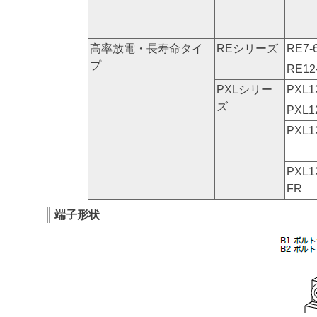
高率放電・長寿命タイ
REシリーズ
RE7-
プ
RE12
PXLシリー
PXL1
ズ
PXL1
PXL1
PXL1
FR
端子形状