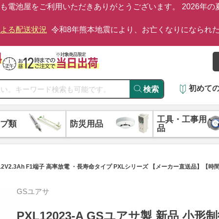
も電池屋をご利用いただきありがとうございます。 2026年
による配送状況
令和8年熊本地震により、お亡くなりになられ
初めて
検索
工具・工事用
プ類
防災用品
品
池 12V2.3Ah F1端子 高率放電 ・長寿命タイプ PXLシリーズ 【メーカー直送品】【
GSユアサ
PXL12023-A GSユアサ製 新品 小