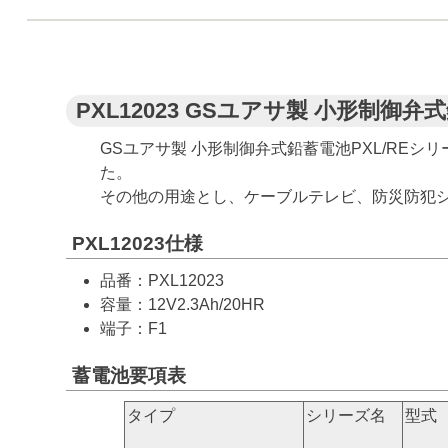
PXL12023 GSユアサ製 小形制御弁
GSユアサ製 小形制御弁式鉛蓄電池PXL/REシ
た。
その他の用途とし、ケーブルテレビ、防災防犯
PXL12023仕様
品番：PXL12023
容量：12V2.3Ah/20HR
端子：F1
蓄電池要項表
タイプ
シリーズ名
型式