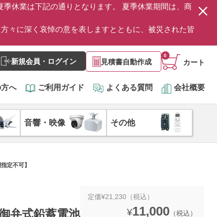
の夏季休業は下記の通りとなります。 夏季休業期間は、商
た方々に深く哀悼の意を表しますとともに、被災された皆
0
新規会員・ログイン
見積書自動作成
カート
の方へ
ご利用ガイド
よくある質問
会社概要
音響・映像
その他
時間指定不可】
定価¥21,230（税込）
11,000
¥
形制御弁式鉛蓄電池
（税込）