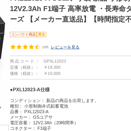
12V2.3Ah F1端子 高率放電 ・長寿命
ーズ 【メーカー直送品】【時間指定
コンパクト商品
受注
レビューを見る
19件
商品コード：
GPXL12023
定価（税抜）：
￥19,300
価格（税抜）：
￥10,000
●PXL12023-A仕様
コンディション：
新品の商品を出荷します。
種別：
小形制御弁式鉛蓄電池
品番：
PXL12023-A
メーカー：
GSユアサ
電圧容量：
12V2.3Ah（20時間率）
コネクター：
F1端子