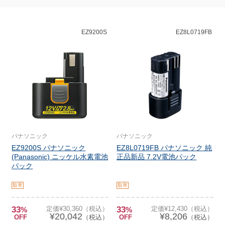
EZ9200S
EZ8L0719FB
パナソニック
パナソニック
EZ9200S パナソニック
EZ8L0719FB パナソニック 純
(Panasonic) ニッケル水素電池
正品新品 7.2V電池パック
パック
取寄
取寄
33
定価¥30,360（税込）
33
定価¥12,430（税込）
%
%
¥20,042
¥8,206
OFF
（税込）
OFF
（税込）