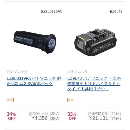
EZ8L0319FA
EZ9L48
パナソニック
パナソニック
EZ8L0319FA パナソニック 純
EZ9L48 パナソニック 一回の
正品新品 3.6V電池パック
作業量を上げるハイスタミナ
タイプ 工具用リチウ...
取寄
取寄
34
定価¥6,600（税込）
33
定価¥32,010（税込）
%
%
¥4,356
¥21,131
OFF
（税込）
OFF
（税込）