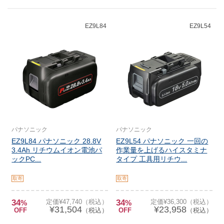
EZ9L84
EZ9L54
パナソニック
パナソニック
EZ9L84 パナソニック 28.8V
EZ9L54 パナソニック 一回の
3.4Ah リチウムイオン電池パ
作業量を上げるハイスタミナ
ックPC...
タイプ 工具用リチウ...
取寄
取寄
34
定価¥47,740（税込）
34
定価¥36,300（税込）
%
%
¥31,504
¥23,958
OFF
（税込）
OFF
（税込）