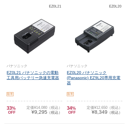
EZ0L21
EZ0L20
パナソニック
パナソニック
EZ0L21 パナソニックの電動
EZ0L20 パナソニック
工具用バッテリー急速充電器
(Panasonic) EZ9L20専用充電
器
取寄
取寄
33
定価¥14,080（税込）
34
定価¥12,650（税込）
%
%
¥9,295
¥8,349
OFF
（税込）
OFF
（税込）