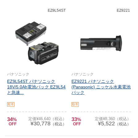
EZ9L54ST
EZ9221
パナソニック
パナソニック
EZ9L54ST パナソニック
EZ9221 パナソニック
18V/5.0Ah電池パック EZ9L54
(Panasonic) ニッケル水素電池
と急速...
パック
取寄
取寄
34
定価¥46,640（税込）
33
定価¥8,360（税込）
%
%
¥30,778
¥5,522
OFF
（税込）
OFF
（税込）