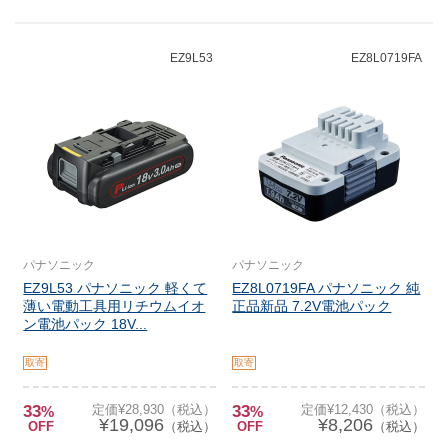
EZ9L53
EZ8L0719FA
パナソニック
パナソニック
EZ9L53 パナソニック 軽くて
EZ8L0719FA パナソニック 純
薄い電動工具用リチウムイオ
正品新品 7.2V電池パック
ン電池パック 18V...
取寄
取寄
33
定価¥28,930（税込）
33
定価¥12,430（税込）
%
%
¥19,096
¥8,206
OFF
（税込）
OFF
（税込）