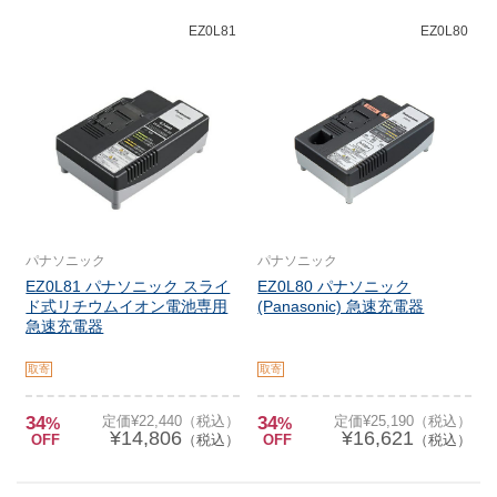
EZ0L81
EZ0L80
パナソニック
パナソニック
EZ0L81 パナソニック スライ
EZ0L80 パナソニック
ド式リチウムイオン電池専用
(Panasonic) 急速充電器
急速充電器
取寄
取寄
34
定価¥22,440（税込）
34
定価¥25,190（税込）
%
%
¥14,806
¥16,621
OFF
（税込）
OFF
（税込）