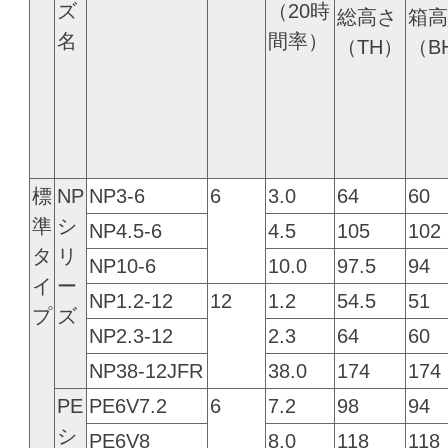
ズ
（20時
総高さ
箱高
名
間率）
（TH）
（B
標
NP
NP3-6
6
3.0
64
60
準
シ
NP4.5-6
4.5
105
102
タ
リ
NP10-6
10.0
97.5
94
イ
ー
NP1.2-12
12
1.2
54.5
51
プ
ズ
NP2.3-12
2.3
64
60
NP38-12JFR
38.0
174
174
PE
PE6V7.2
6
7.2
98
94
シ
PE6V8
8.0
118
118