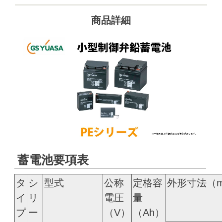
商品詳細
蓄電池要項表
タ
シ
型式
公称
定格容
外形寸法（
イ
リ
電圧
量
プ
ー
（V）
（Ah）