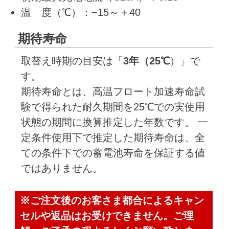
温 度（℃）：−15～＋40
期待寿命
取替え時期の目安は「
3年（25℃
）」で
す。
期待寿命とは、高温フロート加速寿命試
験で得られた耐久期間を25℃での実使用
状態の期間に換算推定した年数です。 一
定条件使用下で推定した期待寿命は、全
ての条件下での蓄電池寿命を保証する値
ではありません。
※ご注文後のお客さま都合によるキャン
セルや返品はお受けできません。ご理