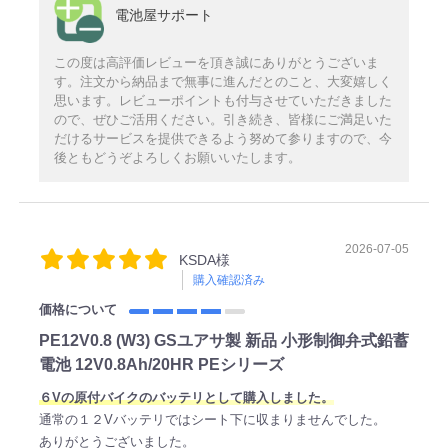
電池屋サポート
この度は高評価レビューを頂き誠にありがとうございま
す。注文から納品まで無事に進んだとのこと、大変嬉しく
思います。レビューポイントも付与させていただきました
ので、ぜひご活用ください。引き続き、皆様にご満足いた
だけるサービスを提供できるよう努めて参りますので、今
後ともどうぞよろしくお願いいたします。
2026-07-05
KSDA様
購入確認済み
価格について
PE12V0.8 (W3) GSユアサ製 新品 小形制御弁式鉛蓄
電池 12V0.8Ah/20HR PEシリーズ
６Vの原付バイクのバッテリとして購入しました。
通常の１２Vバッテリではシート下に収まりませんでした。
ありがとうございました。