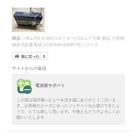
商品：
PE12V0.8 (W3コネクター) GSユアサ製 新品 小形制
御弁式鉛蓄電池 12V0.8Ah/20HR PEシリーズ
役に立った
0
サイトからの返信
電池屋サポート
この度は高評価レビューを頂き誠にありがとうございま
す。お客様のニーズに合ったバッテリーをお届けできたよ
うで、とても嬉しく思います。今後ともどうぞよろしくお
願いいたします。