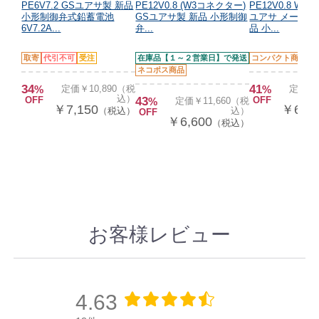
PE6V7.2 GSユアサ製 新品
PE12V0.8 (W3コネクター)
PE12V0.8 WS
小形制御弁式鉛蓄電池
GSユアサ製 新品 小形制御
ユアサ メーカー
6V7.2A...
弁...
品 小...
取寄
代引不可
受注
在庫品【１～２営業日】で発送
コンパクト商品
受
ネコポス商品
34
41
%
定価￥10,890（税
%
定価￥1
込）
OFF
43
OFF
%
定価￥11,660（税
￥7,150
￥6,82
（税込）
込）
OFF
￥6,600
（税込）
お客様レビュー
4.63