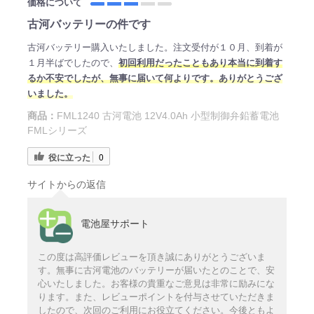
価格について
古河バッテリーの件です
古河バッテリー購入いたしました。注文受付が１０月、到着が
１月半ばでしたので、
初回利用だったこともあり本当に到着す
るか不安でしたが、無事に届いて何よりです。ありがとうござ
いました。
商品：
FML1240 古河電池 12V4.0Ah 小型制御弁鉛蓄電池
FMLシリーズ
役に立った
0
サイトからの返信
電池屋サポート
この度は高評価レビューを頂き誠にありがとうございま
す。無事に古河電池のバッテリーが届いたとのことで、安
心いたしました。お客様の貴重なご意見は非常に励みにな
ります。また、レビューポイントを付与させていただきま
したので、次回のご利用にお役立てください。今後ともよ