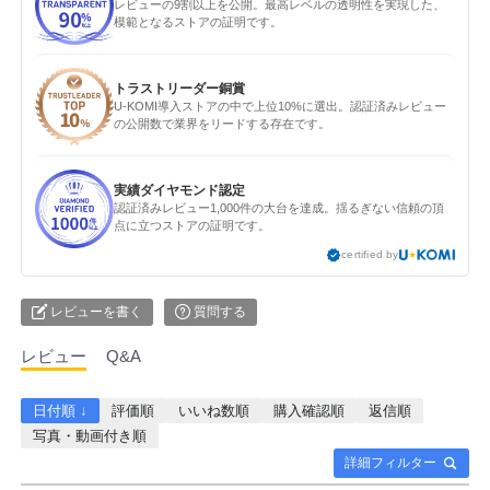
レビューの9割以上を公開。最高レベルの透明性を実現した、
模範となるストアの証明です。
トラストリーダー銅賞
U-KOMI導入ストアの中で上位10%に選出。認証済みレビュー
の公開数で業界をリードする存在です。
実績ダイヤモンド認定
認証済みレビュー1,000件の大台を達成。揺るぎない信頼の頂
点に立つストアの証明です。
certified by
レビューを書く
質問する
レビュー
Q&A
日付順 ↓
評価順
いいね数順
購入確認順
返信順
写真・動画付き順
詳細フィルター