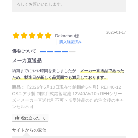
ろしくお願いいたします。
2026-01-17
Dekachou様
購入確認済み
価格について
メーカ直送品
納期までにやや時間を要しましたが、
メーカー直送品であった
ため
、製造日
が新しく品質面でも満足しております。
商品：
【2026年5月10日現在で納期約5ヶ月】REH40-12
GSユアサ製 制御弁式鉛蓄電池 12V40Ah/10h REHシリー
ズ＜メーカー直送代引不可＞※受注品のため注文後のキャ
ンセル不可
役に立った
0
サイトからの返信