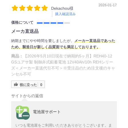
2026-01-17
Dekachou様
購入確認済み
価格について
メーカ直送品
納期までにやや時間を要しましたが、
メーカー直送品であった
ため
、製造日
が新しく品質面でも満足しております。
商品：
【2026年5月10日現在で納期約5ヶ月】REH40-12
GSユアサ製 制御弁式鉛蓄電池 12V40Ah/10h REHシリー
ズ＜メーカー直送代引不可＞※受注品のため注文後のキャ
ンセル不可
役に立った
0
サイトからの返信
電池屋サポート
いつも電池屋をご利用いただきありがとうございます。ま