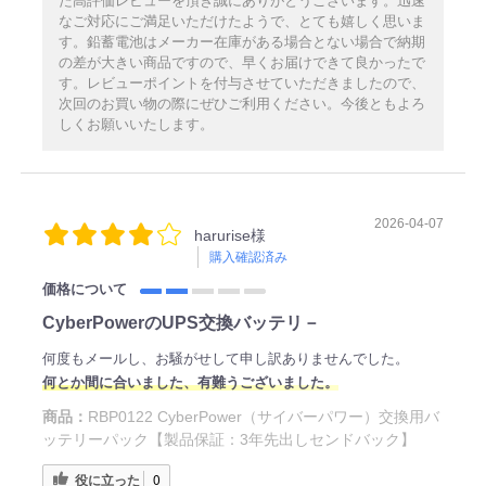
た高評価レビューを頂き誠にありがとうございます。迅速
なご対応にご満足いただけたようで、とても嬉しく思いま
す。鉛蓄電池はメーカー在庫がある場合とない場合で納期
の差が大きい商品ですので、早くお届けできて良かったで
す。レビューポイントを付与させていただきましたので、
次回のお買い物の際にぜひご利用ください。今後ともよろ
しくお願いいたします。
2026-04-07
harurise様
購入確認済み
価格について
CyberPowerのUPS交換バッテリ－
何度もメールし、お騒がせして申し訳ありませんでした。
何とか間に合いました、有難うございました。
商品：
RBP0122 CyberPower（サイバーパワー）交換用バ
ッテリーパック【製品保証：3年先出しセンドバック】
役に立った
0