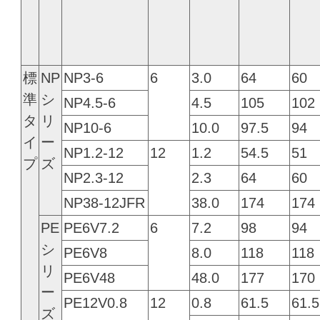
標
NP
NP3-6
6
3.0
64
60
準
シ
NP4.5-6
4.5
105
102
タ
リ
NP10-6
10.0
97.5
94
イ
ー
NP1.2-12
12
1.2
54.5
51
プ
ズ
NP2.3-12
2.3
64
60
NP38-12JFR
38.0
174
174
PE
PE6V7.2
6
7.2
98
94
シ
PE6V8
8.0
118
118
リ
PE6V48
48.0
177
170
ー
PE12V0.8
12
0.8
61.5
61.5
ズ