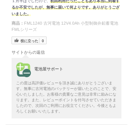
１月半ばでしたので、
初回利用だったこともあり本当に到着す
るか不安でしたが、無事に届いて何よりです。ありがとうござ
いました。
商品：
FML1240 古河電池 12V4.0Ah 小型制御弁鉛蓄電池
FMLシリーズ
役に立った
0
サイトからの返信
電池屋サポート
この度は高評価レビューを頂き誠にありがとうございま
す。無事に古河電池のバッテリーが届いたとのことで、安
心いたしました。お客様の貴重なご意見は非常に励みにな
ります。また、レビューポイントを付与させていただきま
したので、次回のご利用にお役立てください。今後ともよ
ろしくお願いいたします。