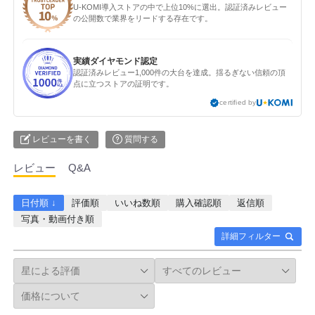
U-KOMI導入ストアの中で上位10%に選出。認証済みレビュー
の公開数で業界をリードする存在です。
実績ダイヤモンド認定
認証済みレビュー1,000件の大台を達成。揺るぎない信頼の頂
点に立つストアの証明です。
certified by
レビューを書く
質問する
レビュー
Q&A
日付順 ↓
評価順
いいね数順
購入確認順
返信順
写真・動画付き順
詳細フィルター