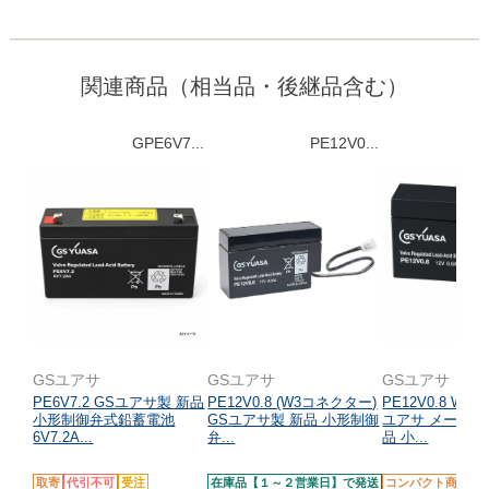
関連商品（相当品・後継品含む）
GPE6V7...
PE12V0...
GSユアサ
GSユアサ
GSユアサ
PE6V7.2 GSユアサ製 新品
PE12V0.8 (W3コネクター)
PE12V0.8 WS
小形制御弁式鉛蓄電池
GSユアサ製 新品 小形制御
ユアサ メーカー
6V7.2A...
弁...
品 小...
取寄
代引不可
受注
在庫品【１～２営業日】で発送
コンパクト商品
受