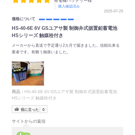
発電機バッテリー様
購入確認済み
2025-07-25
価格について
HS-40-6E 6V GSユアサ製 制御弁式据置鉛蓄電池
HSシリーズ 触媒栓付き
メーカーから直送で予定通り2カ月で届きました。信頼出来る
業者です。有難う御座いました。
商品：
HS-40-6E 6V GSユアサ製 制御弁式据置鉛蓄電池
HSシリーズ 触媒栓付き
役に立った
0
サイトからの返信