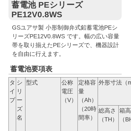
蓄電池 PEシリーズ
PE12V0.8WS
GSユアサ製 小形制御弁式鉛蓄電池PEシ
リーズPE12V0.8WS です。幅の広い容量
帯を取り揃えたPEシリーズで、機器設計
を自由に行えます。
蓄電池要項表
タ
シ
型式
公称
定格容
外形寸法（
イ
リ
電圧
量
プ
ー
（V）
（Ah）
ズ
（20時
総高さ
箱高
名
間率）
（TH）
（B