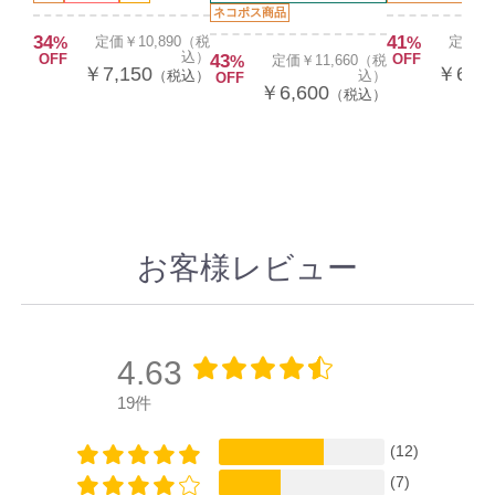
ネコポス商品
34
41
%
定価￥10,890（税
%
定価￥1
込）
OFF
43
OFF
%
定価￥11,660（税
￥7,150
￥6,82
（税込）
込）
OFF
￥6,600
（税込）
お客様レビュー
4.63
19件
(12)
(7)