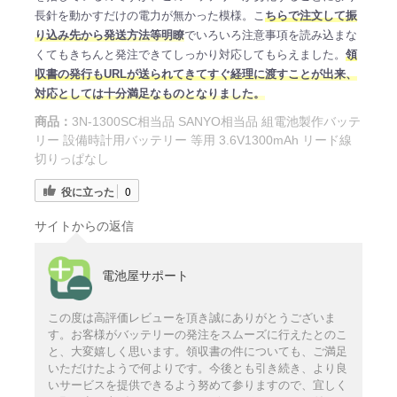
長針を動かすだけの電力が無かった模様。こ
ちらで注文して振
り込み先から発送方法等明瞭
でいろいろ注意事項を読み込まな
くてもきちんと発注できてしっかり対応してもらえました。
領
収書の発行もURLが送られてきてすぐ経理に渡すことが出来、
対応としては十分満足なものとなりました。
商品：
3N-1300SC相当品 SANYO相当品 組電池製作バッテ
リー 設備時計用バッテリー 等用 3.6V1300mAh リード線
切りっぱなし
役に立った
0
サイトからの返信
電池屋サポート
この度は高評価レビューを頂き誠にありがとうございま
す。お客様がバッテリーの発注をスムーズに行えたとのこ
と、大変嬉しく思います。領収書の件についても、ご満足
いただけたようで何よりです。今後とも引き続き、より良
いサービスを提供できるよう努めて参りますので、宜しく