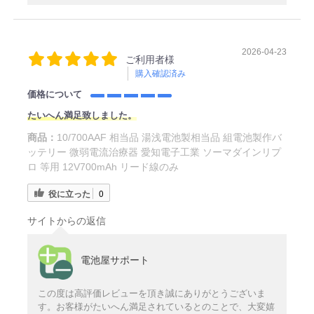
2026-04-23
ご利用者様
購入確認済み
価格について
たいへん満足致しました。
商品：
10/700AAF 相当品 湯浅電池製相当品 組電池製作バ
ッテリー 微弱電流治療器 愛知電子工業 ソーマダインリプ
ロ 等用 12V700mAh リード線のみ
役に立った
0
サイトからの返信
電池屋サポート
この度は高評価レビューを頂き誠にありがとうございま
す。お客様がたいへん満足されているとのことで、大変嬉