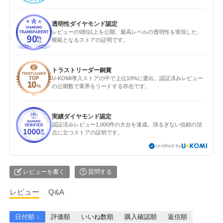
透明性ダイヤモンド認定
レビューの9割以上を公開。最高レベルの透明性を実現した、
模範となるストアの証明です。
トラストリーダー銅賞
U-KOMI導入ストアの中で上位10%に選出。認証済みレビュー
の公開数で業界をリードする存在です。
実績ダイヤモンド認定
認証済みレビュー1,000件の大台を達成。揺るぎない信頼の頂
点に立つストアの証明です。
certified by
レビューを書く
質問する
レビュー
Q&A
日付順 ↓
評価順
いいね数順
購入確認順
返信順