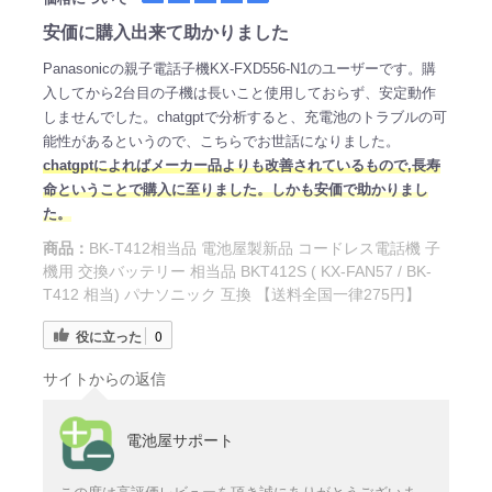
安価に購入出来て助かりました
Panasonicの親子電話子機KX-FXD556-N1のユーザーです。購
入してから2台目の子機は長いこと使用しておらず、安定動作
しませんでした。chatgptで分析すると、充電池のトラブルの可
能性があるというので、こちらでお世話になりました。
chatgptによればメーカー品よりも改善されているもので,長寿
命ということで購入に至りました。しかも安価で助かりまし
た。
商品：
BK-T412相当品 電池屋製新品 コードレス電話機 子
機用 交換バッテリー 相当品 BKT412S ( KX-FAN57 / BK-
T412 相当) パナソニック 互換 【送料全国一律275円】
役に立った
0
サイトからの返信
電池屋サポート