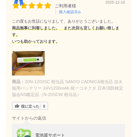
2025-12-10
ご利用者様
購入確認済み
この度もお世話になりまして、ありがとうございました。
商品無事に到着しました。 また次回も宜しくお願い致しま
す。
いつも助かっております。
商品：
20N-1200SC 相当品 SANYO CADNICA相当品 自火
報用バッテリー 24V1200mAh 統一コネクタ 日本消防検定
協会NS鑑定品（N-20SCW 相当品）
役に立った
0
サイトからの返信
電池屋サポート