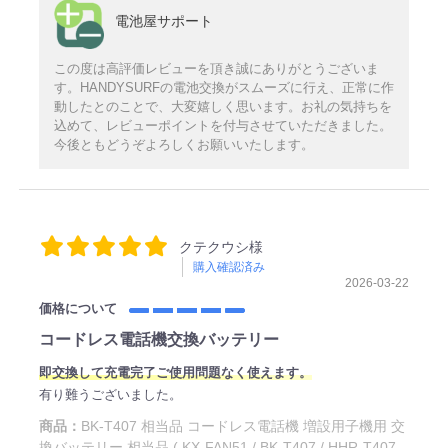
電池屋サポート
この度は高評価レビューを頂き誠にありがとうございま
す。HANDYSURFの電池交換がスムーズに行え、正常に作
動したとのことで、大変嬉しく思います。お礼の気持ちを
込めて、レビューポイントを付与させていただきました。
今後ともどうぞよろしくお願いいたします。
クテクウシ様
購入確認済み
2026-03-22
価格について
コードレス電話機交換バッテリー
即交換して充電完了ご使用問題なく使えます。
有り難うございました。
商品：
BK-T407 相当品 コードレス電話機 増設用子機用 交
換バッテリー 相当品 ( KX-FAN51 / BK-T407 / HHR-T407