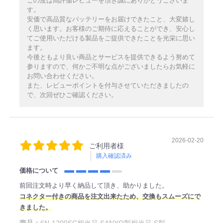
この度は高評価レビューを頂き誠にありがとうございま
す。
安価で高品質なバッテリーをお届けできたこと、大変嬉し
く思います。お客様のご期待に応えることができ、安心し
てご使用いただける製品をご提供できたことを光栄に思い
ます。
今後ともより良い商品とサービスを提供できるよう努めて
参りますので、何かご不明な点がございましたらお気軽に
お問い合わせください。
また、レビューポイントを付与させていただきましたの
で、次回ぜひご確認ください。
2026-02-20
ご利用者様
購入確認済み
価格について
前回注文時より早く納品して頂き、助かりました。
コネクター付きの商品を注文出来たため、交換もスムーズにで
きました。
商品：
6N-1200SC相当品 SANYO製相当品 S型