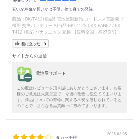
安いが寿命が長いかは不明。捨て身での発注。
商品：
BK-T412相当品 電池屋製新品 コードレス電話機 子
機用 交換バッテリー 相当品 BKT412S ( KX-FAN57 / BK-
T412 相当) パナソニック 互換 【送料全国一律275円】
役に立った
0
サイトからの返信
電池屋サポート
この度はレビューを頂き誠にありがとうございます。お客
様のご意見は大変貴重で、今後の改善に役立ててまいりま
す。商品についての寿命に関する不安を感じられていると
のことで、さらなる品質向上に努めてまいります。
2026-02-05
タカッチ様