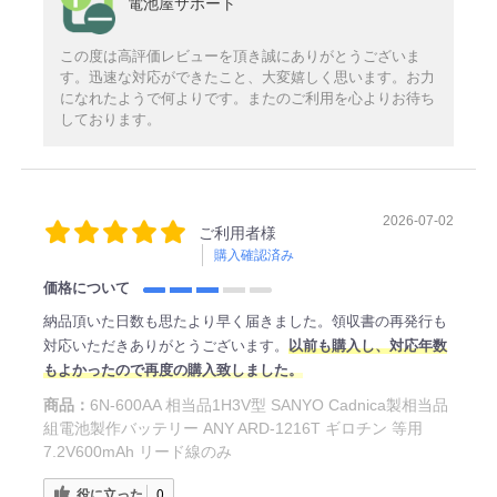
電池屋サポート
この度は高評価レビューを頂き誠にありがとうございま
す。迅速な対応ができたこと、大変嬉しく思います。お力
になれたようで何よりです。またのご利用を心よりお待ち
しております。
2026-07-02
ご利用者様
購入確認済み
価格について
納品頂いた日数も思たより早く届きました。領収書の再発行も
対応いただきありがとうございます。
以前も購入し、対応年数
もよかったので再度の購入致しました。
商品：
6N-600AA 相当品1H3V型 SANYO Cadnica製相当品
組電池製作バッテリー ANY ARD-1216T ギロチン 等用
7.2V600mAh リード線のみ
役に立った
0