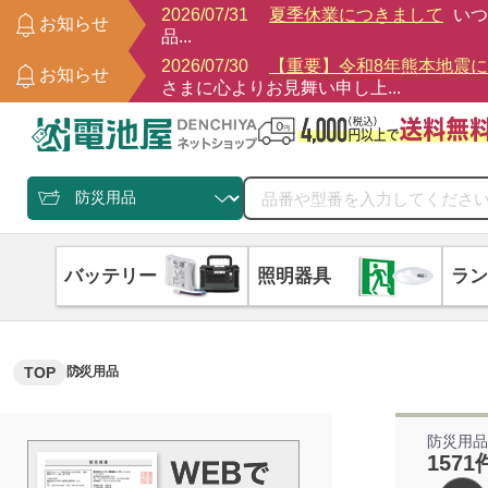
2026/07/31
夏季休業につきまして
いつ
お知らせ
品...
2026/07/30
【重要】令和8年熊本地震
お知らせ
さまに心よりお見舞い申し上...
バッテリー
照明器具
ラン
TOP
防災用品
防災用
1571