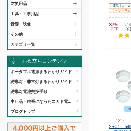
防災用品
在庫品【１～２
コンパクト商品
工具・工事用品
音響・映像
37
%
定価
¥
OFF
その他
カテゴリ一覧
お役立ちコンテンツ
ポータブル電源まるわかりガイド​
誘導灯・非常灯まるわかりガイド​
誘導灯電池交換手順​
中止品・廃番になったニカド電...
ブログトップ
ニッタン
2SC1-L 