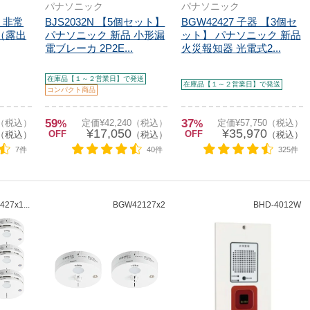
パナソニック
パナソニック
 非常
BJS2032N 【5個セット】
BGW42427 子器 【3個セ
（露出
パナソニック 新品 小形漏
ット】 パナソニック 新品
電ブレーカ 2P2E...
火災報知器 光電式2...
在庫品【１～２営業日】で発送
在庫品【１～２営業日】で発送
コンパクト商品
59
37
0（税込）
%
定価¥42,240（税込）
%
定価¥57,750（税込）
¥17,050
¥35,970
OFF
OFF
（税込）
（税込）
（税込）
7件
40件
325件
27x1...
BGW42127x2
BHD-4012W