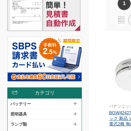
1
カテゴリ
バッテリー
パナソニッ
BGW424
照明器具
ック 新品 
電式2種 無
ランプ類