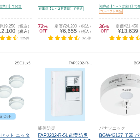
営業日】で発送
在庫品【１～２営業日】で
在庫品【１～２営業日】で発送
コンパクト商品
72
36
¥19,250（税込）
%
定価¥24,200（税込）
%
定価¥21,45
12,100
¥6,655
¥13,639
OFF
OFF
（税込）
（税込）
325件
325件
2SC1Lx5
FAPJ202-R-...
BG
能美防災
パナソニック
5個セット ニッタ
FAPJ202-R-5L 能美防災
BGW42127 子器 