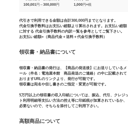
100,001円～300,000円
1,000円+税​
代引きで利用できる金額は合計300,000円までとなります。
代金引換手数料はお支払い総額より算出されます。お支払い総額
に対する 代金引換手数料の内訳一覧を参考としてご覧下さい。​
お支払い総額=（商品代金＋送料＋代金引換手数料）​
領収書・納品書について​
領収書・納品書の発行は、【商品の発送後】にお送りしているメ
ール（件名：電池屋本館 商品発送のご連絡）の中に記載されて
おりますURLのリンクより、発行が可能です。
領収書は宛名や但し書きのご指定・変更が可能です。​​
5万円以上の領収書の収入印紙については、振込、代引、クレジ
ト利用明細等支払い方法の控え等に印紙税が加算されているか、
必要ないので、そちらを添付してご利用下さい。
高額商品について​