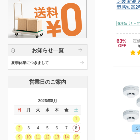
ン製 新品
型感知器2種(
在庫品【１～２
63
%
定価
OFF
お知らせ一覧
夏季休業につきまして
営業日のご案内
2026年8月
日
月
火
水
木
金
土
1
2
3
4
5
6
7
8
9
10
11
12
13
14
15