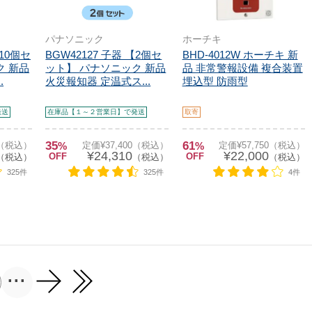
パナソニック
ホーチキ
【10個セ
BGW42127 子器 【2個セ
BHD-4012W ホーチキ 新
ク 新品
ット】 パナソニック 新品
品 非常警報設備 複合装置
.
火災報知器 定温式ス...
埋込型 防雨型
発送
在庫品【１～２営業日】で発送
取寄
35
61
0（税込）
%
定価¥37,400（税込）
%
定価¥57,750（税込）
¥24,310
¥22,000
OFF
OFF
（税込）
（税込）
（税込）
325件
325件
4件
...