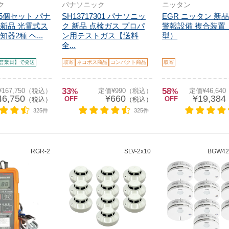
ク
パナソニック
ニッタン
8 5個セット パナ
SH13717301 パナソニッ
EGR ニッタン 新品
新品 光電式ス
ク 新品 点検ガス プロパ
警報設備 複合装置
器2種 ヘ...
ン用テストガス【送料
型）
全...
営業日】で発送
取寄
ネコポス商品
コンパクト商品
取寄
33
58
167,750（税込）
%
定価¥990（税込）
%
定価¥46,64
46,750
¥660
¥19,384
OFF
OFF
（税込）
（税込）
325件
325件
RGR-2
SLV-2x10
BGW424