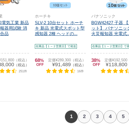
業
ホーチキ
パナソニック
泰和電気工業 新品
SLV-2 10台セット ホーチ
BGW42427 子器 
報器用試験 消
キ 新品 光電式スポット型
ット】 パナソニッ
合品
感知器 2種 ヘッドの...
火災報知器 光電式..
在庫品【１～２営業日】で発送
在庫品【１～２営業日】で
68
38
151,800（税込）
%
定価¥289,300（税込）
%
定価¥192,50
88,000
¥91,489
¥118,800
OFF
OFF
（税込）
（税込）
251件
16件
1
2
3
4
5