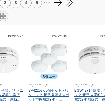
...
2
3
4
5
BGW42427
BV42208Kx5
BG
ク
パナソニック
パナソニック
27 子器 パナソニ
BV42208K 5個セット パナ
BGW42717 親器 
火災報知器 光
ソニック 新品 差動式スポ
ック 新品 火災報知
線式・連動...
ット型感知器2種 ヘ...
電式2種 無線式・連動