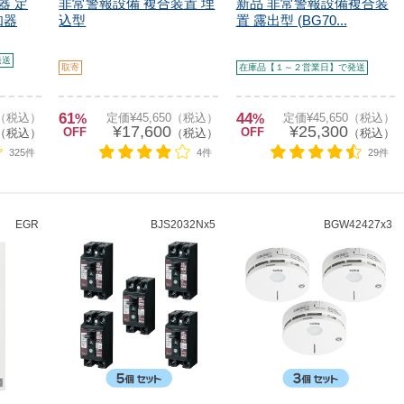
器 定
非常警報設備 複合装置 埋
新品 非常警報設備複合装
知器
込型
置 露出型 (BG70...
発送
取寄
在庫品【１～２営業日】で発送
61
44
0（税込）
%
定価¥45,650（税込）
%
定価¥45,650（税込）
¥17,600
¥25,300
OFF
OFF
（税込）
（税込）
（税込）
325件
4件
29件
EGR
BJS2032Nx5
BGW42427x3