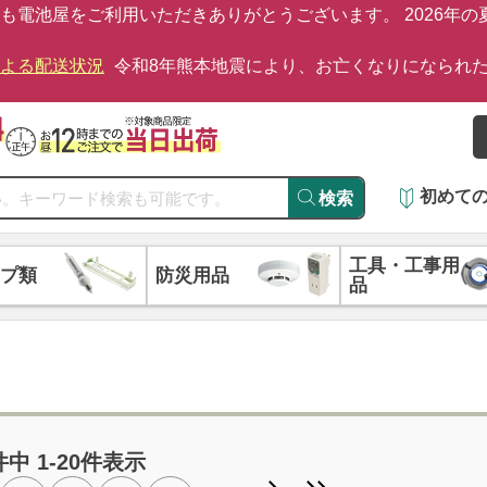
も電池屋をご利用いただきありがとうございます。 2026年
による配送状況
令和8年熊本地震により、お亡くなりになられ
初めて
検索
工具・工事用
プ類
防災用品
品
品
件中 1-20件表示