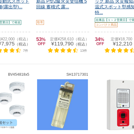
 差動式スポット
新品 P型2級火災受信機 5
ック 新品 火災報知
露出型)...
回線 蓄積式 露...
温式スポット型感
特...
在庫品【１～２営業日】で
営業日】で発送
取寄
コンパクト商品
53
34
¥22,000（税込）
%
定価¥258,610（税込）
%
定価¥18,70
¥7,975
¥119,790
¥12,210
OFF
OFF
（税込）
（税込）
7件
13件
BV454818x5
SH13717301