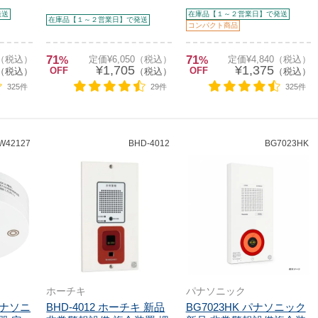
発送
在庫品【１～２営業日】で発送
在庫品【１～２営業日】で発送
コンパクト商品
71
71
0（税込）
%
定価¥6,050（税込）
%
定価¥4,840（税込）
¥1,705
¥1,375
OFF
OFF
（税込）
（税込）
（税込）
325件
29件
325件
W42127
BHD-4012
BG7023HK
ホーチキ
パナソニック
パナソニ
BHD-4012 ホーチキ 新品
BG7023HK パナソニック