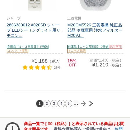
シャープ
三菱電機
2866380012 A020SD シャー
M20CM5526 三菱電機 純正品
プ LEDシーリングライト用リ
部品 冷蔵庫用 浄水フィルター
モコン...
M20VJ...
在庫品【１～２営業日】で発送
在庫品【１～２営業日】で発送
代引不可
コンパクト商品
ネコポス商品
¥1,188
15
定価¥1,430（税込）
%
（税込）
¥1,210
OFF
（税込）
26件
...
1
2
3
4
5
商品一覧で [ ¥0（税込）] と表示されている商品はお問
合せ商品です。
資料や価格等をご希望の場合は、
お問