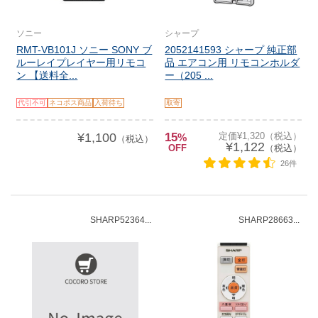
ソニー
シャープ
RMT-VB101J ソニー SONY ブ
2052141593 シャープ 純正部
ルーレイプレイヤー用リモコ
品 エアコン用 リモコンホルダ
ン 【送料全...
ー（205 ...
代引不可
ネコポス商品
入荷待ち
取寄
¥1,100
15
定価¥1,320（税込）
%
（税込）
¥1,122
OFF
（税込）
26件
SHARP52364...
SHARP28663...