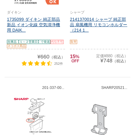
ダイキン
シャープ
1735099 ダイキン 純正部品
2141370014 シャープ 純正部
新品 イオン化線 空気清浄機
品 扇風機用 リモコンホルダー
用 DAIK...
（214 1...
在庫品【１～２営業日】で発送
代引不可
取寄
ネコポス商品
¥660
15
定価¥880（税込）
%
（税込）
¥748
OFF
（税込）
252件
201-337-00...
SHARP20521...