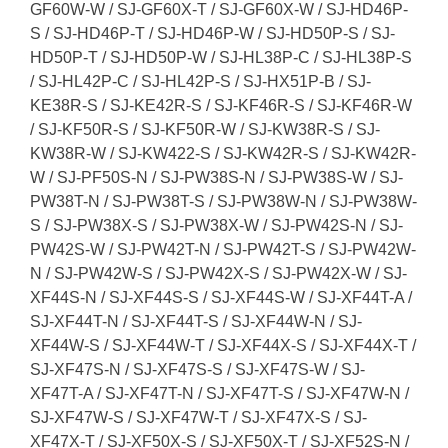
GF60W-W / SJ-GF60X-T / SJ-GF60X-W / SJ-HD46P-
S / SJ-HD46P-T / SJ-HD46P-W / SJ-HD50P-S / SJ-
HD50P-T / SJ-HD50P-W / SJ-HL38P-C / SJ-HL38P-S
/ SJ-HL42P-C / SJ-HL42P-S / SJ-HX51P-B / SJ-
KE38R-S / SJ-KE42R-S / SJ-KF46R-S / SJ-KF46R-W
/ SJ-KF50R-S / SJ-KF50R-W / SJ-KW38R-S / SJ-
KW38R-W / SJ-KW422-S / SJ-KW42R-S / SJ-KW42R-
W / SJ-PF50S-N / SJ-PW38S-N / SJ-PW38S-W / SJ-
PW38T-N / SJ-PW38T-S / SJ-PW38W-N / SJ-PW38W-
S / SJ-PW38X-S / SJ-PW38X-W / SJ-PW42S-N / SJ-
PW42S-W / SJ-PW42T-N / SJ-PW42T-S / SJ-PW42W-
N / SJ-PW42W-S / SJ-PW42X-S / SJ-PW42X-W / SJ-
XF44S-N / SJ-XF44S-S / SJ-XF44S-W / SJ-XF44T-A /
SJ-XF44T-N / SJ-XF44T-S / SJ-XF44W-N / SJ-
XF44W-S / SJ-XF44W-T / SJ-XF44X-S / SJ-XF44X-T /
SJ-XF47S-N / SJ-XF47S-S / SJ-XF47S-W / SJ-
XF47T-A / SJ-XF47T-N / SJ-XF47T-S / SJ-XF47W-N /
SJ-XF47W-S / SJ-XF47W-T / SJ-XF47X-S / SJ-
XF47X-T / SJ-XF50X-S / SJ-XF50X-T / SJ-XF52S-N /