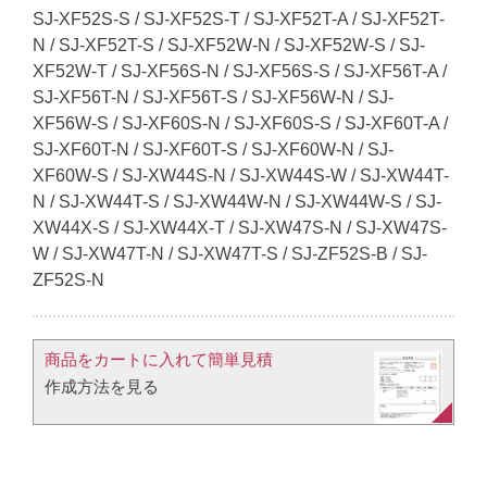
SJ-XF52S-S / SJ-XF52S-T / SJ-XF52T-A / SJ-XF52T-
N / SJ-XF52T-S / SJ-XF52W-N / SJ-XF52W-S / SJ-
XF52W-T / SJ-XF56S-N / SJ-XF56S-S / SJ-XF56T-A /
SJ-XF56T-N / SJ-XF56T-S / SJ-XF56W-N / SJ-
XF56W-S / SJ-XF60S-N / SJ-XF60S-S / SJ-XF60T-A /
SJ-XF60T-N / SJ-XF60T-S / SJ-XF60W-N / SJ-
XF60W-S / SJ-XW44S-N / SJ-XW44S-W / SJ-XW44T-
N / SJ-XW44T-S / SJ-XW44W-N / SJ-XW44W-S / SJ-
XW44X-S / SJ-XW44X-T / SJ-XW47S-N / SJ-XW47S-
W / SJ-XW47T-N / SJ-XW47T-S / SJ-ZF52S-B / SJ-
ZF52S-N
商品をカートに入れて簡単見積​
作成方法を見る​​