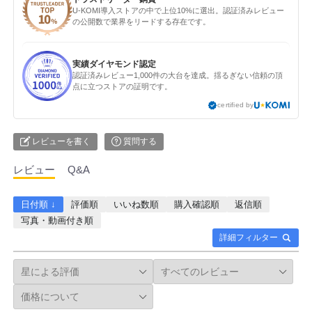
U-KOMI導入ストアの中で上位10%に選出。認証済みレビュー
の公開数で業界をリードする存在です。
実績ダイヤモンド認定
認証済みレビュー1,000件の大台を達成。揺るぎない信頼の頂
点に立つストアの証明です。
certified by
レビューを書く
質問する
レビュー
Q&A
日付順 ↓
評価順
いいね数順
購入確認順
返信順
写真・動画付き順
詳細フィルター