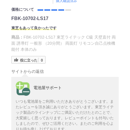
購入確認済み
価格について
FBK-10702-LS17
東芝もあって良かったです
商品：
FBK-10702-LS17 東芝ライテック C級 天壁直付 両
面 誘導灯 一般形 （20分間） 両面灯 リモコン自己点検機
能付 本体のみ
役に立った
0
サイトからの返信
電池屋サポート
いつも電池屋をご利用いただきありがとうございます。ま
たレビューを頂き誠にありがとうございます。東芝ライテ
ック製品のラインナップにご満足いただけたとのことで、
大変嬉しく思っております。レビューポイントも付与いた
しましたので、ぜひご活用ください。またのご利用を心よ
りお待ち申し上げております。