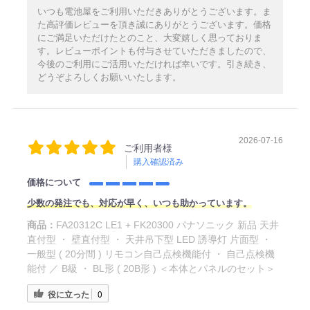
いつも電池屋をご利用いただきありがとうございます。ま
た高評価レビューを頂き誠にありがとうございます。価格
にご満足いただけたとのこと、大変嬉しく思っておりま
す。レビューポイントも付与させていただきましたので、
今後のご利用にご活用いただければ幸いです。引き続き、
どうぞよろしくお願いいたします。
2026-07-16
ご利用者様
購入確認済み
価格について
少数の発注でも、対応が早く、いつも助かっています。
商品：
FA20312C LE1 + FK20300 パナソニック 新品 天井
直付型 ・ 壁直付型 ・ 天井吊下型 LED 誘導灯 片面型 ・
一般型 ( 20分間 ) リモコン自己点検機能付 ・ 自己点検機
能付 ／ B級 ・ BL形 ( 20B形 ) ＜本体とパネルのセット＞
役に立った
0