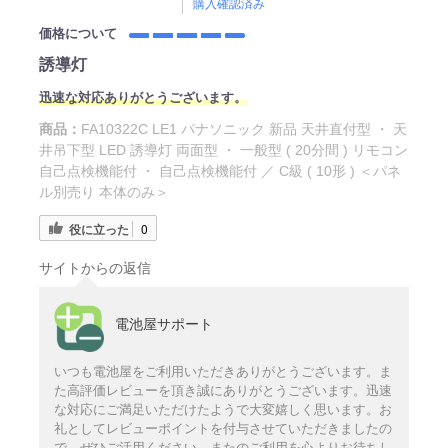
購入確認済み
価格について
誘導灯
迅速な対応ありがとうございます。
商品：
FA10322C LE1 パナソニック 新品 天井直付型 ・ 天
井吊下型 LED 誘導灯 両面型 ・ 一般型 ( 20分間 ) リモコン
自己点検機能付 ・ 自己点検機能付 ／ C級 ( 10形 ) ＜パネ
ル別売り 本体のみ＞
役に立った
0
サイトからの返信
電池屋サポート
いつも電池屋をご利用いただきありがとうございます。ま
た高評価レビューを頂き誠にありがとうございます。迅速
な対応にご満足いただけたようで大変嬉しく思います。お
礼としてレビューポイントを付与させていただきましたの
で、ぜひご活用ください。またのご利用を心よりお待ちし