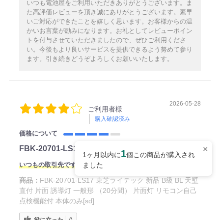
いつも電池屋をご利用いただきありがとうございます。ま
た高評価レビューを頂き誠にありがとうございます。素早
いご対応ができたことを嬉しく思います。お客様からの温
かいお言葉が励みになります。お礼としてレビューポイン
トを付与させていただきましたので、ぜひご利用くださ
い。今後もより良いサービスを提供できるよう努めて参り
ます。引き続きどうぞよろしくお願いいたします。
2026-05-28
ご利用者様
購入確認済み
価格について
×
FBK-20701-LS17
1
1ヶ月以内に
個この商品が購入され
ました
いつもの取引先ですから
商品：
FBK-20701-LS17 東芝ライテック 新品 B級 BL 天壁
直付 片面 誘導灯 一般形 （20分間） 片面灯 リモコン自己
点検機能付 本体のみ[sd]
役に立った
0