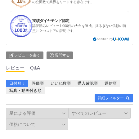
の公開数で業界をリードする存在です。
実績ダイヤモンド認定
認証済みレビュー1,000件の大台を達成。揺るぎない信頼の頂
点に立つストアの証明です。
certified by
レビューを書く
質問する
レビュー
Q&A
日付順 ↓
評価順
いいね数順
購入確認順
返信順
写真・動画付き順
詳細フィルター