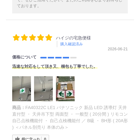
ております。
ハイジの宅急便様
購入確認済み
2026-06-21
価格について
迅速な対応をして頂き又、梱包も丁寧でした。
商品：
FA40322C LE1 パナソニック 新品 LED 誘導灯 天井
直付型 ・ 天井吊下型 両面型 ・ 一般型 ( 20分間 ) リモコン
自己点検機能付 ・ 自己点検機能付 ／ B級 ・ BH形 ( 20A形
) ＜パネル別売り 本体のみ＞
役に立った
0