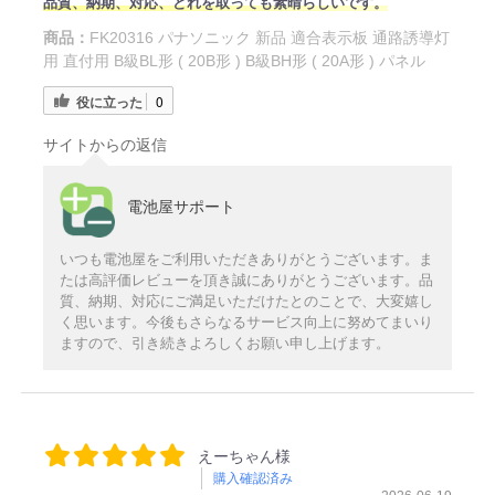
品質、納期、対応、どれを取っても素晴らしいです。
商品：
FK20316 パナソニック 新品 適合表示板 通路誘導灯
用 直付用 B級BL形 ( 20B形 ) B級BH形 ( 20A形 ) パネル
役に立った
0
サイトからの返信
電池屋サポート
いつも電池屋をご利用いただきありがとうございます。ま
たは高評価レビューを頂き誠にありがとうございます。品
質、納期、対応にご満足いただけたとのことで、大変嬉し
く思います。今後もさらなるサービス向上に努めてまいり
ますので、引き続きよろしくお願い申し上げます。
えーちゃん様
購入確認済み