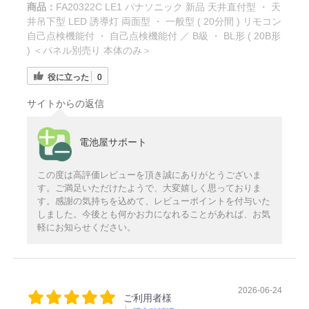
商品：
FA20322C LE1 パナソニック 新品 天井直付型 ・ 天
井吊下型 LED 誘導灯 両面型 ・ 一般型 ( 20分間 ) リモコン
自己点検機能付 ・ 自己点検機能付 ／ B級 ・ BL形 ( 20B形
) ＜パネル別売り 本体のみ＞
役に立った
0
サイトからの返信
電池屋サポート
この度は高評価レビューを頂き誠にありがとうございま
す。ご満足いただけたようで、大変嬉しく思っておりま
す。感謝の気持ちを込めて、レビューポイントを付与いた
しました。今後とも何かお力になれることがあれば、お気
軽にお知らせください。
2026-06-24
ご利用者様