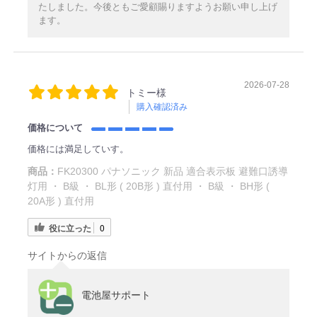
たしました。今後ともご愛顧賜りますようお願い申し上げ
ます。
2026-07-28
トミー様
購入確認済み
価格について
価格には満足していす。
商品：
FK20300 パナソニック 新品 適合表示板 避難口誘導
灯用 ・ B級 ・ BL形 ( 20B形 ) 直付用 ・ B級 ・ BH形 (
20A形 ) 直付用
役に立った
0
サイトからの返信
電池屋サポート