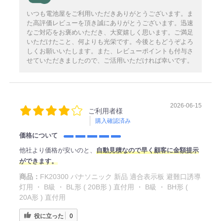
いつも電池屋をご利用いただきありがとうございます。ま
た高評価レビューを頂き誠にありがとうございます。迅速
なご対応をお褒めいただき、大変嬉しく思います。ご満足
いただけたこと、何よりも光栄です。今後ともどうぞよろ
しくお願いいたします。また、レビューポイントも付与さ
せていただきましたので、ご活用いただければ幸いです。
2026-06-15
ご利用者様
購入確認済み
価格について
他社より価格が安いのと、
自動見積なので早く顧客に金額提示
ができます。
商品：
FK20300 パナソニック 新品 適合表示板 避難口誘導
灯用 ・ B級 ・ BL形 ( 20B形 ) 直付用 ・ B級 ・ BH形 (
20A形 ) 直付用
役に立った
0