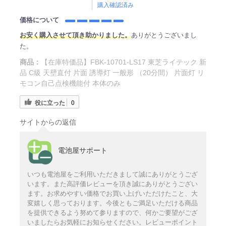
購入確認済み
価格について
お安く購入させて頂き助かりました。
ありがとうございまし
た。
商品：
【在庫特価品】FBK-10701-LS17 東芝ライテック 新
品 C級 天壁直付 片面 誘導灯 一般形 （20分間） 片面灯 リ
モコン自己点検機能付 本体のみ
役に立った
0
サイトからの返信
電池屋サポート
いつも電池屋をご利用いただきまして誠にありがとうござ
います。また高評価レビューを頂き誠にありがとうござい
ます。お求めやすい価格でお買い上げいただけたこと、大
変嬉しく思っております。今後ともご満足いただける商品
を提供できるよう努めて参りますので、何かご要望がござ
いましたらお気軽にお知らせください。レビューポイント