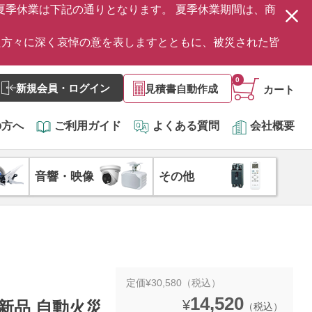
の夏季休業は下記の通りとなります。 夏季休業期間は、商
た方々に深く哀悼の意を表しますとともに、被災された皆
0
新規会員・ログイン
見積書自動作成
カート
の方へ
ご利用ガイド
よくある質問
会社概要
音響・映像
その他
定価¥30,580（税込）
14,520
¥
 新品 自動火災
（税込）