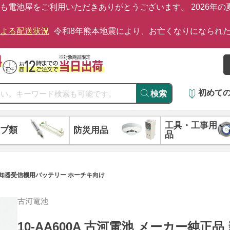
も電池屋をご利用いただきありがとうございます。 2026年
による配送状況
令和8年熊本地震により、お亡くなりになられ
初めて
検索
工具・工事用
プ類
防災用品
品
災報知器受信機用バッテリー ホーチキ向け
古河電池
10-AA600A 古河電池 メーカー純正品