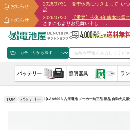
2026/07/31
夏季休業につきまして
いつ
お知らせ
品...
2026/07/30
【重要】令和8年熊本地震
お知らせ
さまに心よりお見舞い申し上...
バッテリー
照明器具
ラン
TOP
バッテリー
10-AA600A 古河電池 メーカー純正品 新品 自動火