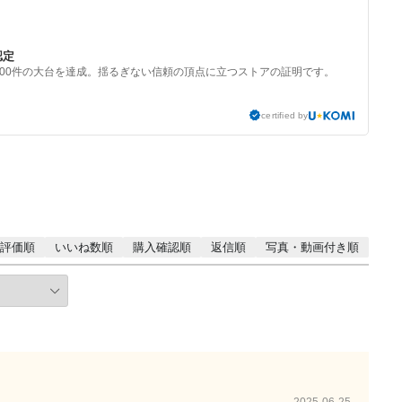
認定
000件の大台を達成。揺るぎない信頼の頂点に立つストアの証明です。
certified by
評価順
いいね数順
購入確認順
返信順
写真・動画付き順
2025-06-25