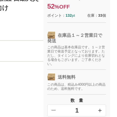
52
%OFF
向け
ポイント：
132
pt
在庫：
33
個
在庫品１～２営業日で
発送
この商品は基本在庫品です。１～２営
業日で発送予定となっております。た
だし、タイミングにより在庫切れとな
る場合もございます。ご了承くださ
い。
送料無料
この商品は、税込み4000円以上の商品
のため、送料無料です。
数 量
+
━