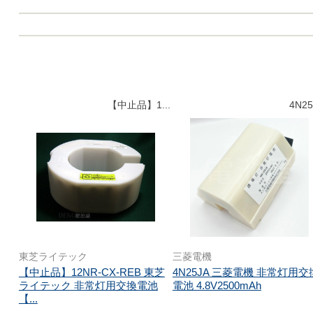
【中止品】1...
4N25
東芝ライテック
三菱電機
【中止品】12NR-CX-REB 東芝
4N25JA 三菱電機 非常灯用交
ライテック 非常灯用交換電池
電池 4.8V2500mAh
【...