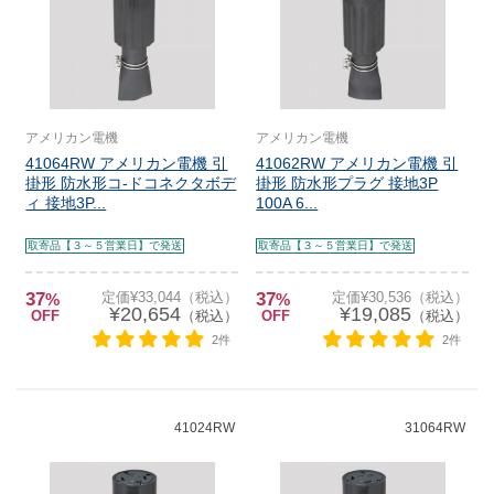
アメリカン電機
アメリカン電機
41064RW アメリカン電機 引
41062RW アメリカン電機 引
掛形 防水形コ-ドコネクタボデ
掛形 防水形プラグ 接地3P
ィ 接地3P...
100A 6...
取寄品【３～５営業日】で発送
取寄品【３～５営業日】で発送
37
定価¥33,044（税込）
37
定価¥30,536（税込）
%
%
¥20,654
¥19,085
OFF
（税込）
OFF
（税込）
2件
2件
41024RW
31064RW