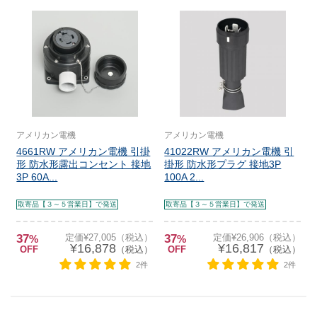
アメリカン電機
アメリカン電機
4661RW アメリカン電機 引掛
41022RW アメリカン電機 引
形 防水形露出コンセント 接地
掛形 防水形プラグ 接地3P
3P 60A...
100A 2...
取寄品【３～５営業日】で発送
取寄品【３～５営業日】で発送
37
定価¥27,005（税込）
37
定価¥26,906（税込）
%
%
¥16,878
¥16,817
OFF
（税込）
OFF
（税込）
2件
2件