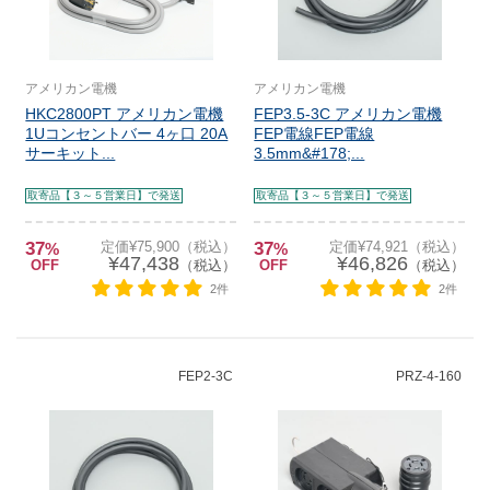
アメリカン電機
アメリカン電機
HKC2800PT アメリカン電機
FEP3.5-3C アメリカン電機
1Uコンセントバー 4ヶ口 20A
FEP電線FEP電線
サーキット...
3.5mm&#178;...
取寄品【３～５営業日】で発送
取寄品【３～５営業日】で発送
37
定価¥75,900（税込）
37
定価¥74,921（税込）
%
%
¥47,438
¥46,826
OFF
（税込）
OFF
（税込）
2件
2件
FEP2-3C
PRZ-4-160