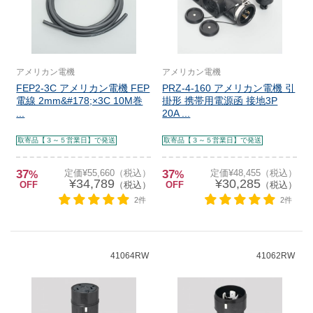
アメリカン電機
アメリカン電機
FEP2-3C アメリカン電機 FEP
PRZ-4-160 アメリカン電機 引
電線 2mm&#178;×3C 10M巻
掛形 携帯用電源函 接地3P
...
20A ...
取寄品【３～５営業日】で発送
取寄品【３～５営業日】で発送
37
定価¥55,660（税込）
37
定価¥48,455（税込）
%
%
¥34,789
¥30,285
OFF
（税込）
OFF
（税込）
2件
2件
41064RW
41062RW