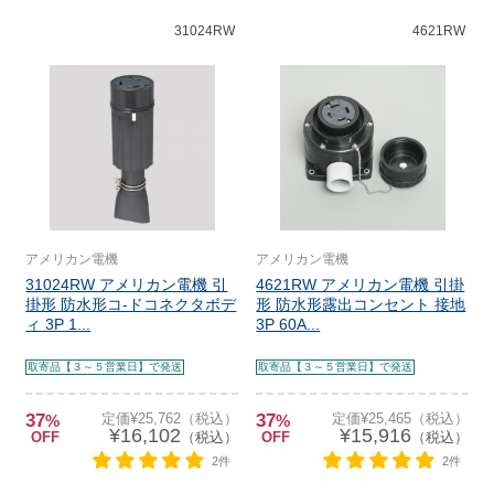
31024RW
4621RW
アメリカン電機
アメリカン電機
31024RW アメリカン電機 引
4621RW アメリカン電機 引掛
掛形 防水形コ-ドコネクタボデ
形 防水形露出コンセント 接地
ィ 3P 1...
3P 60A...
取寄品【３～５営業日】で発送
取寄品【３～５営業日】で発送
37
定価¥25,762（税込）
37
定価¥25,465（税込）
%
%
¥16,102
¥15,916
OFF
（税込）
OFF
（税込）
2件
2件