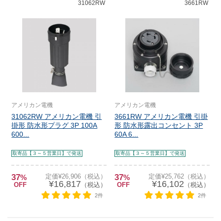
31062RW
3661RW
アメリカン電機
アメリカン電機
31062RW アメリカン電機 引
3661RW アメリカン電機 引掛
掛形 防水形プラグ 3P 100A
形 防水形露出コンセント 3P
600...
60A 6...
取寄品【３～５営業日】で発送
取寄品【３～５営業日】で発送
37
定価¥26,906（税込）
37
定価¥25,762（税込）
%
%
¥16,817
¥16,102
OFF
（税込）
OFF
（税込）
2件
2件