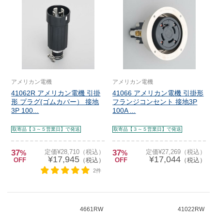
アメリカン電機
アメリカン電機
41062R アメリカン電機 引掛
41066 アメリカン電機 引掛形
形 プラグ(ゴムカバー） 接地
フランジコンセント 接地3P
3P 100...
100A ...
取寄品【３～５営業日】で発送
取寄品【３～５営業日】で発送
37
定価¥28,710（税込）
37
定価¥27,269（税込）
%
%
¥17,945
¥17,044
OFF
（税込）
OFF
（税込）
2件
4661RW
41022RW