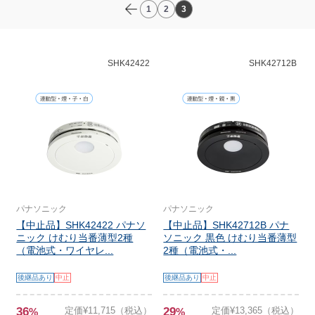
1
2
3
SHK42422
SHK42712B
パナソニック
パナソニック
【中止品】SHK42422 パナソ
【中止品】SHK42712B パナ
ニック けむり当番薄型2種
ソニック 黒色 けむり当番薄型
（電池式・ワイヤレ...
2種（電池式・...
後継品あり
中止
後継品あり
中止
36
定価¥11,715（税込）
29
定価¥13,365（税込）
%
%