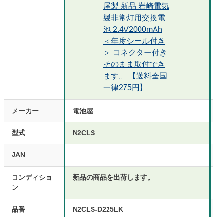
屋製 新品 岩崎電気
製非常灯用交換電
池 2.4V2000mAh
＜年度シール付き
＞ コネクター付き
そのまま取付でき
ます。 【送料全国
一律275円】
メーカー
電池屋
型式
N2CLS
JAN
コンディショ
新品の商品を出荷します。
ン
品番
N2CLS-D225LK