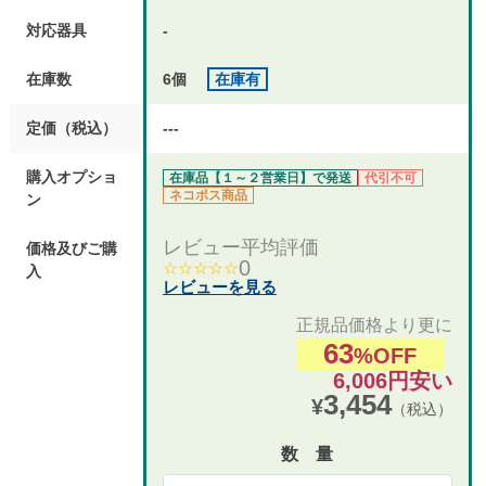
対応器具
-
在庫数
6個
在庫有
定価（税込）
---
購入オプショ
在庫品【１～２営業日】で発送
代引不可
ネコポス商品
ン
レビュー平均評価
価格及びご購
0
☆☆☆☆☆
入
レビューを見る
正規品価格より更に
63
%OFF
6,006円安い
3,454
¥
（税込）
数 量