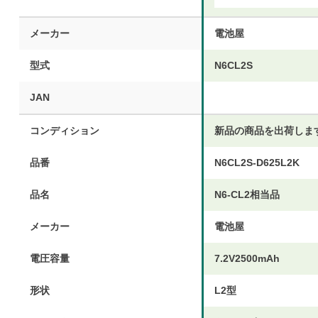
メーカー
電池屋
型式
N6CL2S
JAN
コンディション
新品の商品を出荷しま
品番
N6CL2S-D625L2K
品名
N6-CL2相当品
メーカー
電池屋
電圧容量
7.2V2500mAh
形状
L2型