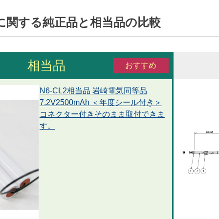
U]」に関する純正品と相当品の比較
相当品
おすすめ
N6-CL2相当品 岩崎電気同等品
7.2V2500mAh ＜年度シール付き＞
コネクター付きそのまま取付できま
す。