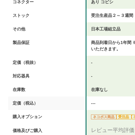
コネクター
あり コビシ
ストック
受注生産品２～３週間
その他
日本工場組立品
製品保証
商品到着日から1年間
いただきます。
定価（税抜）
-
対応器具
-
在庫数
在庫なし
定価（税込）
---
購入オプション
ネコポス商品
受注品【
レビュー平均評価
価格及びご購入