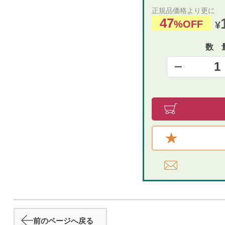
正規品価格より更に
47
%OFF
¥
数 
1
前のページへ戻る