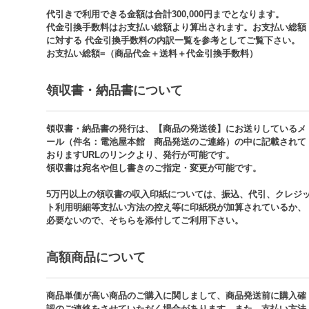
代引きで利用できる金額は合計300,000円までとなります。
代金引換手数料はお支払い総額より算出されます。お支払い総額
に対する 代金引換手数料の内訳一覧を参考としてご覧下さい。​
お支払い総額=（商品代金＋送料＋代金引換手数料）​
領収書・納品書について​
領収書・納品書の発行は、【商品の発送後】にお送りしているメ
ール（件名：電池屋本館 商品発送のご連絡）の中に記載されて
おりますURLのリンクより、発行が可能です。
領収書は宛名や但し書きのご指定・変更が可能です。​​
5万円以上の領収書の収入印紙については、振込、代引、クレジ
ト利用明細等支払い方法の控え等に印紙税が加算されているか、
必要ないので、そちらを添付してご利用下さい。
高額商品について​
商品単価が高い商品のご購入に関しまして、商品発送前に購入確
認のご連絡をさせていただく場合があります。また、支払い方法