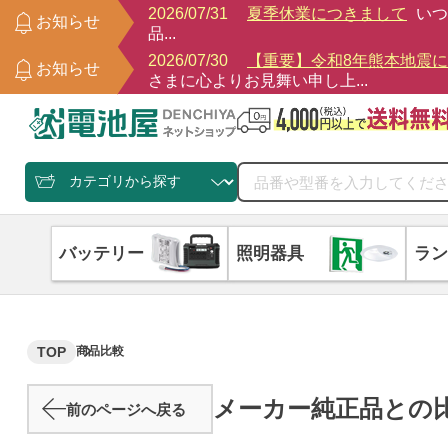
2026/07/31
夏季休業につきまして
いつ
お知らせ
品...
2026/07/30
【重要】令和8年熊本地震
お知らせ
さまに心よりお見舞い申し上...
バッテリー
照明器具
ラン
TOP
商品比較
メーカー純正品との
前のページへ戻る