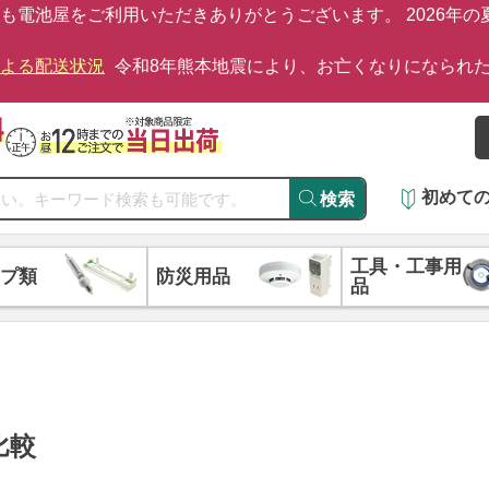
も電池屋をご利用いただきありがとうございます。 2026年
による配送状況
令和8年熊本地震により、お亡くなりになられ
初めて
検索
工具・工事用
プ類
防災用品
品
比較