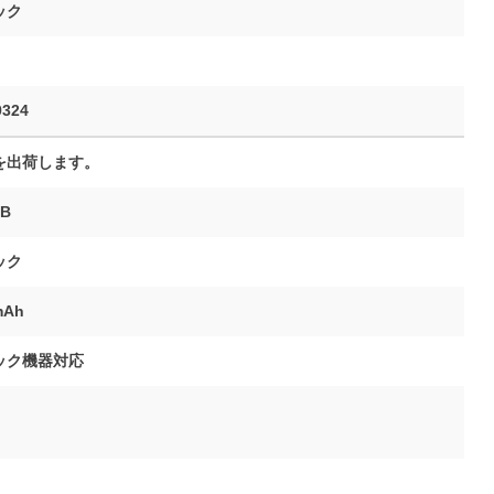
ック
9324
を出荷します。
TB
ック
mAh
ック機器対応