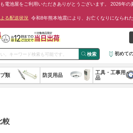
も電池屋をご利用いただきありがとうございます。 2026年
による配送状況
令和8年熊本地震により、お亡くなりになられ
初めて
検索
工具・工事用
プ類
防災用品
品
比較