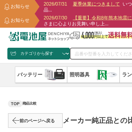
2026/07/31
夏季休業につきまして
いつ
お知らせ
品...
2026/07/30
【重要】令和8年熊本地震
お知らせ
さまに心よりお見舞い申し上...
バッテリー
照明器具
ラン
TOP
商品比較
メーカー純正品との
前のページへ戻る