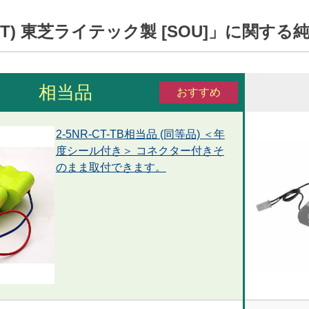
R-CT-T) 東芝ライテック製 [SOU]」に
相当品
おすすめ
2-5NR-CT-TB相当品 (同等品) ＜年
度シール付き＞ コネクター付きそ
のまま取付できます。