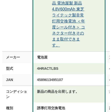
品 電池屋製 新品
4.8V600mAh 東芝
ライテック製非常
灯用交換電池 ＜年
度シール付き＞ コ
ネクター付きその
まま取付できま
す。
メーカー
電池屋
型式
4HRACTLBS
4
JAN
4589613495107
4
コンディショ
新品の商品を出荷します。
ン
種別
誘導灯用交換電池