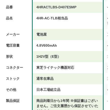
品番
4HRACTLBS-D407ESMP
4
品名
4HR-AC-TLB相当品
4
メーカー
電池屋
電圧容量
4.8V600mAh
4
形状
1H2V型（E型）
1
コネクター
東芝ライテック機器対応
ストック
通常在庫品
その他
日本工場組立品
4
製品保証
商品到着日から1年間 ※保証書はござい
-
ません。ご注文履歴から保証させていた