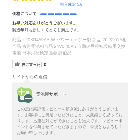
購入確認済み
価格について
お早い対応ありがとうございます。
製造年月も新しくてとても満足です。
商品：
20KR450AA-W パワーエナジー製 新品 20-S101A相
当品 古河電池相当品 24V0.45Ah 自動火災報知設備用交換
電池 日本消防検定協会 評価品
役に立った
0
サイトからの返信
電池屋サポート
この度は高評価レビューを頂き誠にありがとうございま
す。お客様にご満足いただけたこと、大変嬉しく思ってお
ります。迅速な対応ができたことも光栄です。レビューポ
イントを付与させていただきますので、今後ともよろしく
お願い申し上げます。