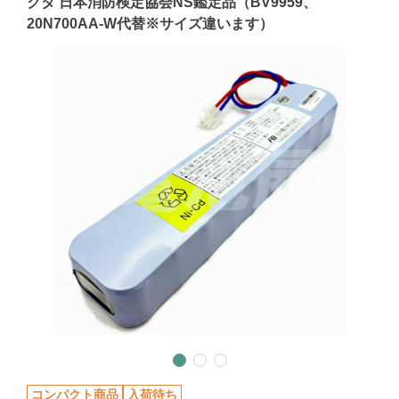
クタ 日本消防検定協会NS鑑定品（BV9959、
20N700AA-W代替※サイズ違います）
コンパクト商品
入荷待ち