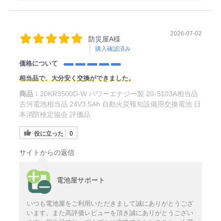
2026-07-02
防災屋A様
購入確認済み
価格について
相当品で、大分安く交換ができました。
商品：
20KR3500D-W パワーエナジー製 20-S103A相当品
古河電池相当品 24V3.5Ah 自動火災報知設備用交換電池 日
本消防検定協会 評価品
役に立った
0
サイトからの返信
電池屋サポート
いつも電池屋をご利用いただきまして誠にありがとうござ
います。また高評価レビューを頂き誠にありがとうござい