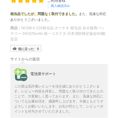
ご利用者様
購入確認済み
相当品でしたが、問題なく取付できました。
また、迅速な対応
ありがとうございました。
商品：
NCDB-0.225相当品 ホーチキ 相当品 自火報用バッ
テリー 24V225mAh 統一コネクタ 日本消防検定協会NS鑑
定品
役に立った
0
サイトからの返信
電池屋サポート
この度は高評価レビューを頂き誠にありがとうございま
す。レビュー内容を拝見し、問題なく取り付けできたとの
ことで、大変嬉しく思っております。また、迅速な対応に
ついてもお褒め頂き、感謝申し上げます。今後ともどうぞ
よろしくお願いいたします。お礼の印として、レビューポ
イントも付与させていただきました。