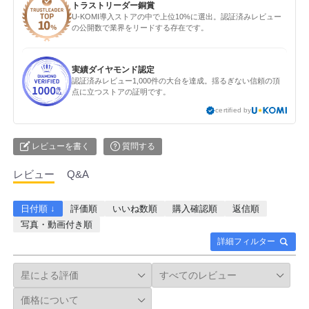
トラストリーダー銅賞
U-KOMI導入ストアの中で上位10%に選出。認証済みレビュー
の公開数で業界をリードする存在です。
実績ダイヤモンド認定
認証済みレビュー1,000件の大台を達成。揺るぎない信頼の頂
点に立つストアの証明です。
certified by
レビューを書く
質問する
レビュー
Q&A
日付順 ↓
評価順
いいね数順
購入確認順
返信順
写真・動画付き順
詳細フィルター