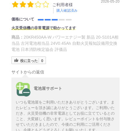
2026-05-20
ご利用者様
購入確認済み
価格について
火災受信機の非常電源で助かってます
商品：
20KR450AA-W パワーエナジー製 新品 20-S101A相
当品 古河電池相当品 24V0.45Ah 自動火災報知設備用交換
電池 日本消防検定協会 評価品
役に立った
0
サイトからの返信
電池屋サポート
いつも電池屋をご利用いただきありがとうございます。ま
たレビューを頂き誠にありがとうございます。ご利用いた
だき、火災受信機の非常電源としてお役に立てているとの
こと、大変嬉しく思います。レビューポイントを付与致さ
せていただきましたので、今後のご利用にご活用くださ
い。今後ともどうぞよろしくお願いいたします。