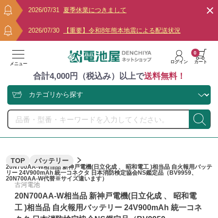
2026/07/31
夏季休業につきまして
2026/07/30
【重要】令和8年熊本地震による配送状況
0
ログイン
カート
メニュー
合計4,000円（税込み）以上で
送料無料！
TOP
バッテリー
20N700AA-W相当品 新神戸電機(日立化成 、 昭和電工 )相当品 自火報用バッテ
リー 24V900mAh 統一コネクタ 日本消防検定協会NS鑑定品（BV9959、
20N700AA-W代替※サイズ違います）
古河電池
20N700AA-W相当品 新神戸電機(日立化成 、 昭和電
工 )相当品 自火報用バッテリー 24V900mAh 統一コネ