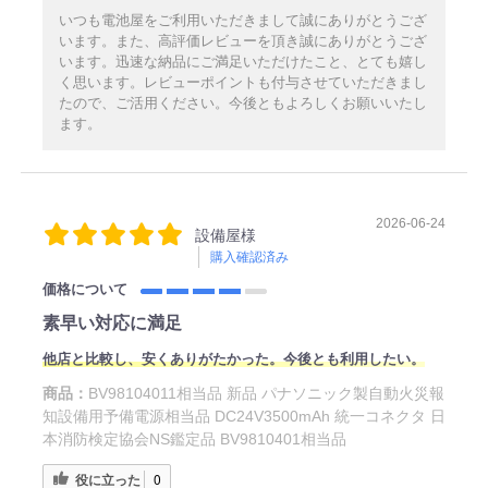
いつも電池屋をご利用いただきまして誠にありがとうござ
います。また、高評価レビューを頂き誠にありがとうござ
います。迅速な納品にご満足いただけたこと、とても嬉し
く思います。レビューポイントも付与させていただきまし
たので、ご活用ください。今後ともよろしくお願いいたし
ます。
2026-06-24
設備屋様
購入確認済み
価格について
素早い対応に満足
他店と比較し、安くありがたかった。今後とも利用したい。
商品：
BV98104011相当品 新品 パナソニック製自動火災報
知設備用予備電源相当品 DC24V3500mAh 統一コネクタ 日
本消防検定協会NS鑑定品 BV9810401相当品
役に立った
0