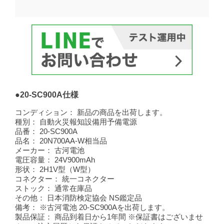
●20-SC900A仕様
コンディション：
新品の商品を出荷します。
種別：
自動火災報知設備用予備電源
品番：
20-SC900A
品名：
20N700AA-W相当品
メーカー：
古河電池
電圧容量：
24V900mAh
形状：
2H1V型（W型）
コネクター：
統一コネクター
ストック：
通常在庫品
その他：
日本消防検定協会 NS鑑定品
備考：
※古河電池 20-SC900Aを出荷します。
製品保証：
商品到着日から1年間 ※保証書はございませ