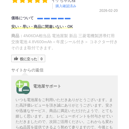
イケちゃん様
購入確認済み
2026-02-20
価格について
安い・早い・商品に間違いない・OK
商品：
4N06DA相当品 電池屋製 新品 三菱電機製誘導灯用
交換電池 4.8V600mAh＜年度シール付き＞ コネクター付き
そのまま取付できます。
役に立った
0
サイトからの返信
電池屋サポート
いつも電池屋をご利用いただきありがとうございます。ま
た高評価レビューを頂き誠にありがとうございます。安さ
や迅速なサービス、商品に満足いただけたようで、とても
嬉しく思います。また、レビューポイントを付与させてい
ただきましたので、次回ご活用ください。これからも変わ
らぬ品質を提供できるよう努めて参りますので、今後とも