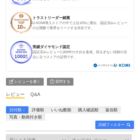
トラストリーダー銅賞
U-KOMI導入ストアの中で上位10%に選出。認証済みレビュー
の公開数で業界をリードする存在です。
実績ダイヤモンド認定
認証済みレビュー1,000件の大台を達成。揺るぎない信頼の頂
点に立つストアの証明です。
certified by
レビューを書く
質問する
レビュー
Q&A
日付順 ↓
評価順
いいね数順
購入確認順
返信順
写真・動画付き順
詳細フィルター