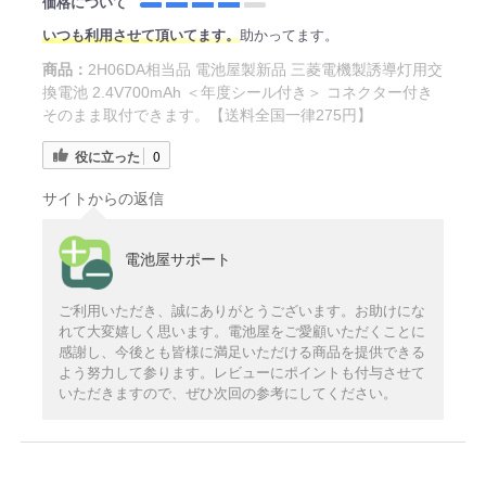
価格について
いつも利用させて頂いてます。
助かってます。
商品：
2H06DA相当品 電池屋製新品 三菱電機製誘導灯用交
換電池 2.4V700mAh ＜年度シール付き＞ コネクター付き
そのまま取付できます。【送料全国一律275円】
役に立った
0
サイトからの返信
電池屋サポート
ご利用いただき、誠にありがとうございます。お助けにな
れて大変嬉しく思います。電池屋をご愛顧いただくことに
感謝し、今後とも皆様に満足いただける商品を提供できる
よう努力して参ります。レビューにポイントも付与させて
いただきますので、ぜひ次回の参考にしてください。