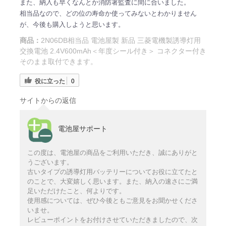
また、納入も早くなんとか消防署監査に間に合いました。
相当品なので、どの位の寿命か使ってみないとわかりません
が、今後も購入しようと思います。
商品：
2N06DB相当品 電池屋製 新品 三菱電機製誘導灯用
交換電池 2.4V600mAh＜年度シール付き＞ コネクター付き
そのまま取付できます。
役に立った
0
サイトからの返信
電池屋サポート
この度は、電池屋の商品をご利用いただき、誠にありがと
うございます。
古いタイプの誘導灯用バッテリーについてお役に立てたと
のことで、大変嬉しく思います。また、納入の速さにご満
足いただけたこと、何よりです。
使用感については、ぜひ今後ともご意見をお聞かせくださ
いませ。
レビューポイントをお付けさせていただきましたので、次