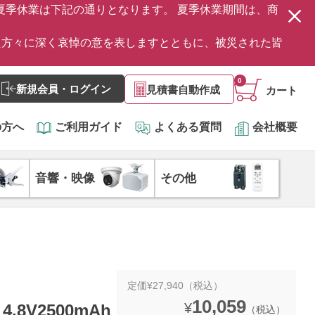
の夏季休業は下記の通りとなります。 夏季休業期間は、商
た方々に深く哀悼の意を表しますとともに、被災された皆
0
新規会員・ログイン
見積書自動作成
カート
の方へ
ご利用ガイド
よくある質問
会社概要
音響・映像
その他
定価¥27,940（税込）
10,059
¥
4.8V2500mAh
（税込）