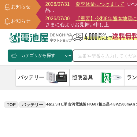
2026/07/31
夏季休業につきまして
いつ
お知らせ
品...
2026/07/30
【重要】令和8年熊本地震
お知らせ
さまに心よりお見舞い申し上...
バッテリー
照明器具
ラン
TOP
バッテリー
4-C2.5H L形 古河電池製 FK607相当品 4.8V250