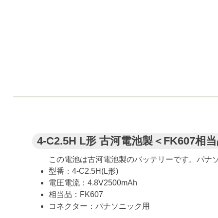
4-C2.5H L形 古河電池製＜FK607相
この電池は古河電池製のバッテリーです。パナ
型番：4-C2.5H(L形)
電圧電流：4.8V2500mAh
相当品：FK607
コネクター：パナソニック用