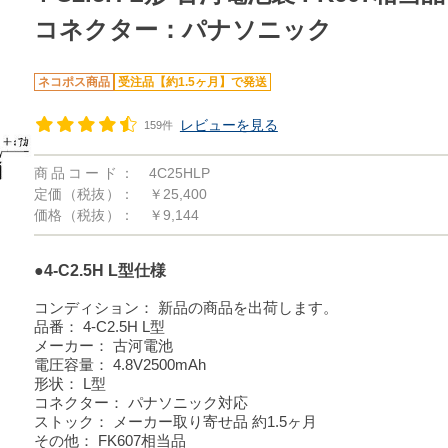
コネクター：パナソニック
ネコポス商品
受注品【約1.5ヶ月】で発送
レビューを見る
159件
商品コード：
4C25HLP
定価（税抜）：
￥25,400
価格（税抜）：
￥9,144
●4-C2.5H L型仕様
コンディション：
新品の商品を出荷します。
品番：
4-C2.5H L型
メーカー：
古河電池
電圧容量：
4.8V2500mAh
形状：
L型
コネクター：
パナソニック対応
ストック：
メーカー取り寄せ品 約1.5ヶ月
その他：
FK607相当品