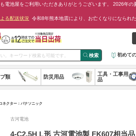
も電池屋をご利用いただきありがとうございます。 2026年
による配送状況
令和8年熊本地震により、お亡くなりになられ
初めて
検索
工具・工事用
プ類
防災用品
品
0mAh コネクター：パナソニック
古河電池
4-C2.5H L形 古河電池製 FK607相当品 