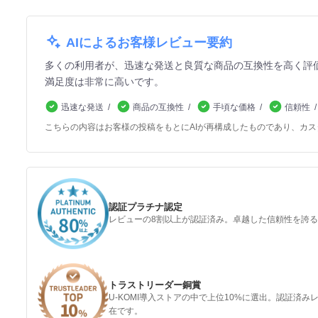
AIによるお客様レビュー要約
多くの利用者が、迅速な発送と良質な商品の互換性を高く評
満足度は非常に高いです。
迅速な発送
商品の互換性
手頃な価格
信頼性
こちらの内容はお客様の投稿をもとにAIが再構成したものであり、カ
認証プラチナ認定
レビューの8割以上が認証済み。卓越した信頼性を誇
トラストリーダー銅賞
U-KOMI導入ストアの中で上位10%に選出。認証済
在です。