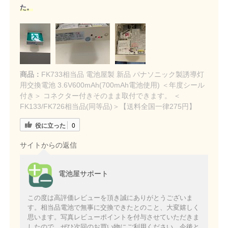
た。
商品：
FK733相当品 電池屋製 新品 パナソニック製誘導灯
用交換電池 3.6V600mAh(700mAh電池使用) ＜年度シール
付き＞ コネクター付きそのまま取付できます。 ＜
FK133/FK726相当品(同等品)＞【送料全国一律275円】
役に立った
0
サイトからの返信
電池屋サポート
この度は高評価レビューを頂き誠にありがとうございま
す。相当品電池で無事に交換できたとのこと、大変嬉しく
思います。写真レビューポイントを付与させていただきま
したので、ぜひ次回のお買い物にご利用ください。今後と