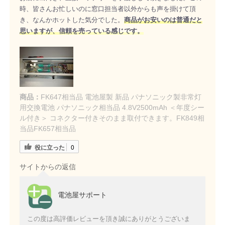
時、皆さんお忙しいのに窓口担当者以外からも声を掛けて頂
き、なんかホットした気分でした。
商品がお安いのは普通だと
思いますが、信頼を売っている感じです。
商品：
FK647相当品 電池屋製 新品 パナソニック製非常灯
用交換電池 パナソニック相当品 4.8V2500mAh ＜年度シー
ル付き＞ コネクター付きそのまま取付できます。FK849相
当品FK657相当品
役に立った
0
サイトからの返信
電池屋サポート
この度は高評価レビューを頂き誠にありがとうございま