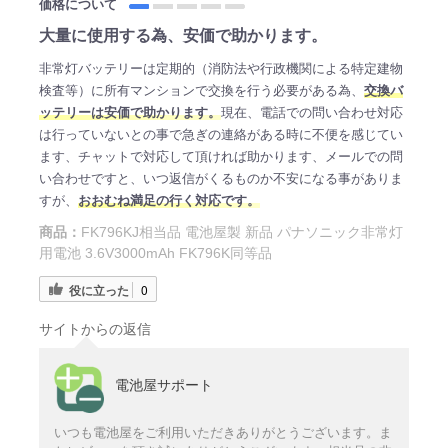
価格について
大量に使用する為、安価で助かります。
非常灯バッテリーは定期的（消防法や行政機関による特定建物
検査等）に所有マンションで交換を行う必要がある為、
交換バ
ッテリーは安価で助かります。
現在、電話での問い合わせ対応
は行っていないとの事で急ぎの連絡がある時に不便を感じてい
ます、チャットで対応して頂ければ助かります、メールでの問
い合わせですと、いつ返信がくるものか不安になる事がありま
すが、
おおむね満足の行く対応です。
商品：
FK796KJ相当品 電池屋製 新品 パナソニック非常灯
用電池 3.6V3000mAh FK796K同等品
役に立った
0
サイトからの返信
電池屋サポート
いつも電池屋をご利用いただきありがとうございます。ま