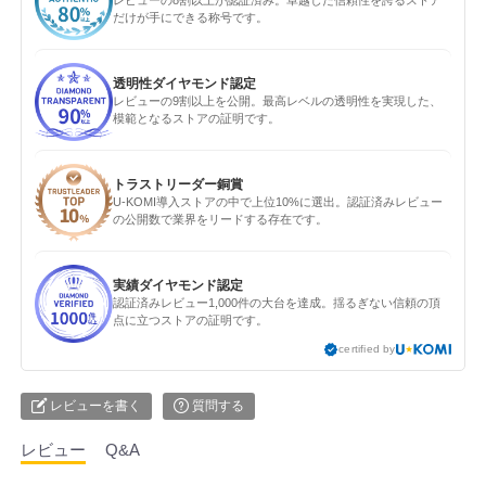
レビューの8割以上が認証済み。卓越した信頼性を誇るストア
だけが手にできる称号です。
透明性ダイヤモンド認定
レビューの9割以上を公開。最高レベルの透明性を実現した、
模範となるストアの証明です。
トラストリーダー銅賞
U-KOMI導入ストアの中で上位10%に選出。認証済みレビュー
の公開数で業界をリードする存在です。
実績ダイヤモンド認定
認証済みレビュー1,000件の大台を達成。揺るぎない信頼の頂
点に立つストアの証明です。
certified by
レビューを書く
質問する
レビュー
Q&A