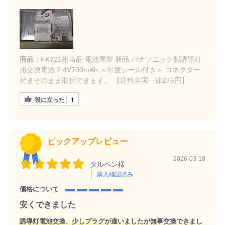
商品：
FK721相当品 電池屋製 新品 パナソニック製誘導灯
用交換電池 2.4V700mAh ＜年度シール付き＞ コネクター
付きそのまま取付できます。 【送料全国一律275円】
役に立った
1
ピックアップレビュー
2026-03-10
タルペン様
購入確認済み
価格について
安くできました
誘導灯電池交換、少しプラグが違いましたが無事交換できまし