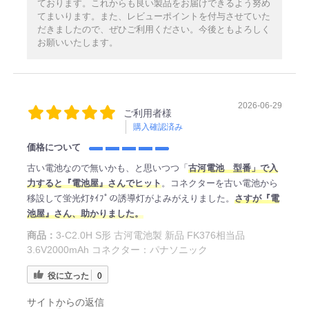
ております。これからも良い製品をお届けできるよう努め
てまいります。また、レビューポイントを付与させていた
だきましたので、ぜひご利用ください。今後ともよろしく
お願いいたします。
2026-06-29
ご利用者様
購入確認済み
価格について
古い電池なので無いかも、と思いつつ「
古河電池 型番」で入
力すると『電池屋』さんでヒット
。コネクターを古い電池から
移設して蛍光灯ﾀｲﾌﾟの誘導灯がよみがえりました。
さすが『電
池屋』さん、助かりました。
商品：
3-C2.0H S形 古河電池製 新品 FK376相当品
3.6V2000mAh コネクター：パナソニック
役に立った
0
サイトからの返信