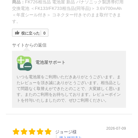
商品：
FK726相当品 電池屋 新品 パナソニック製誘導灯用
交換電池 ＜FK133/FK733相当品(同等品)＞ 3.6V700mAh
＜年度シール付き＞ コネクター付きそのまま取付できま
す。
役に立った
0
サイトからの返信
電池屋サポート
いつも電池屋をご利用いただきありがとうございます。ま
たレビューを頂き誠にありがとうございます。相当品とし
て問題なく取替えができたとのことで、大変嬉しく思いま
す。またのご利用をお待ちしております。レビューポイン
トを付与いたしましたので、ぜひご利用ください。
2026-07-09
ジョージ様
購入確認済み