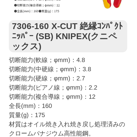
7306-160 X-CUT 絶縁ｺﾝﾊﾟｸﾄ
ﾆｯﾊﾟｰ (SB) KNIPEX(クニペ
ックス)
切断能力(軟線；φmm)：4.8
切断能力(中硬線；φmm)：3.8
切断能力(硬線；φmm)：2.7
切断能力(ピアノ線；φmm)：2.2
切断能力(複合導線；φmm)：12
全長(mm)：160
質量(g)：175
材質はオイル焼き入れ焼き戻し処理済みの
クロームバナジウム高性能鋼。