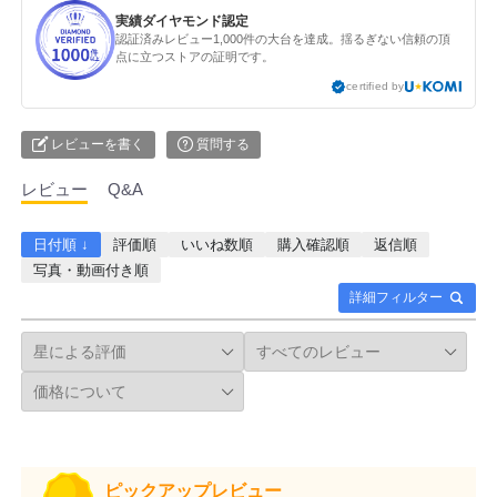
実績ダイヤモンド認定
認証済みレビュー1,000件の大台を達成。揺るぎない信頼の頂
点に立つストアの証明です。
certified by
レビューを書く
質問する
レビュー
Q&A
日付順 ↓
評価順
いいね数順
購入確認順
返信順
写真・動画付き順
詳細フィルター
ピックアップレビュー