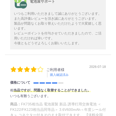
電池屋サポート
いつもご利用いただきまして誠にありがとうございます。
また高評価レビューを頂き誠にありがとうございます。
製品が問題なくお取り替えいただけたようで大変嬉しく思
います。
レビューポイントを付与させていただきましたので、ご活
用いただければ幸いです。
今後ともどうぞよろしくお願いいたします。
2026-07-18
ご利用者様
購入確認済み
価格について
相
当品ですが、問題なく取替することができました。
いつも有難うございます。
商品：
FK735相当品 電池屋製 新品 誘導灯用交換電池 ＜
FK122/FK123相当品同等品＞ 3.6V600mAh＜年度シール付
き＞ コネクター付きそのまま取付できます。 【送料全国