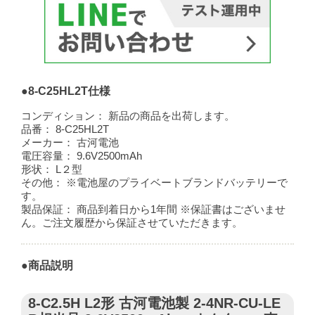
●8-C25HL2T仕様
コンディション：
新品の商品を出荷します。
品番：
8-C25HL2T
メーカー：
古河電池
電圧容量：
9.6V2500mAh
形状：
L２型
その他：
※電池屋のプライベートブランドバッテリーで
す。
製品保証：
商品到着日から1年間 ※保証書はございませ
ん。ご注文履歴から保証させていただきます。
●商品説明
8-C2.5H L2形 古河電池製 2-4NR-CU-LE