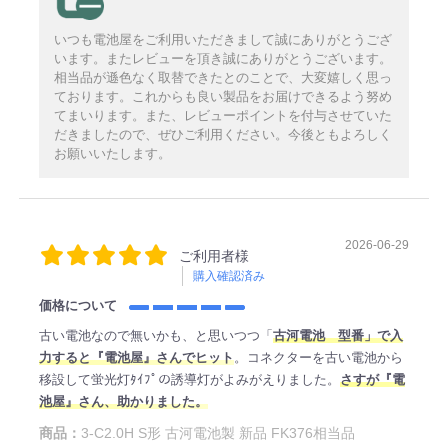
いつも電池屋をご利用いただきまして誠にありがとうござ
います。またレビューを頂き誠にありがとうございます。
相当品が遜色なく取替できたとのことで、大変嬉しく思っ
ております。これからも良い製品をお届けできるよう努め
てまいります。また、レビューポイントを付与させていた
だきましたので、ぜひご利用ください。今後ともよろしく
お願いいたします。
2026-06-29
ご利用者様
購入確認済み
価格について
古い電池なので無いかも、と思いつつ「
古河電池 型番」で入
力すると『電池屋』さんでヒット
。コネクターを古い電池から
移設して蛍光灯ﾀｲﾌﾟの誘導灯がよみがえりました。
さすが『電
池屋』さん、助かりました。
商品：
3-C2.0H S形 古河電池製 新品 FK376相当品