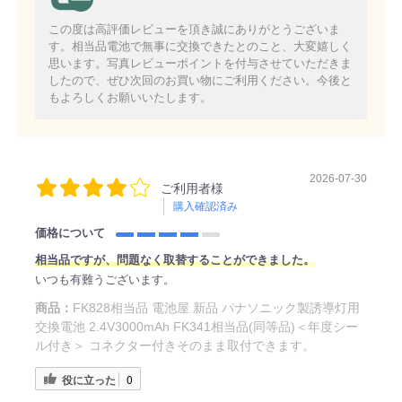
この度は高評価レビューを頂き誠にありがとうございま
す。相当品電池で無事に交換できたとのこと、大変嬉しく
思います。写真レビューポイントを付与させていただきま
したので、ぜひ次回のお買い物にご利用ください。今後と
もよろしくお願いいたします。
2026-07-30
ご利用者様
購入確認済み
価格について
相当品ですが、問題なく取替することができました。
いつも有難うございます。
商品：
FK828相当品 電池屋 新品 パナソニック製誘導灯用
交換電池 2.4V3000mAh FK341相当品(同等品)＜年度シー
ル付き＞ コネクター付きそのまま取付できます。
役に立った
0