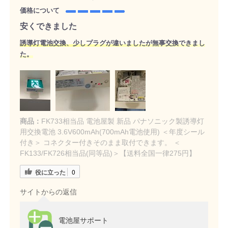
価格について
安くできました
誘導灯電池交換、少しプラグが違いましたが無事交換できまし
た。
商品：
FK733相当品 電池屋製 新品 パナソニック製誘導灯
用交換電池 3.6V600mAh(700mAh電池使用) ＜年度シール
付き＞ コネクター付きそのまま取付できます。 ＜
FK133/FK726相当品(同等品)＞【送料全国一律275円】
役に立った
0
サイトからの返信
電池屋サポート