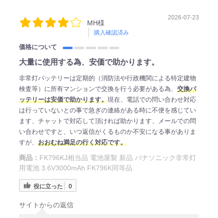
2026-07-23
MH様
購入確認済み
価格について
大量に使用する為、安価で助かります。
非常灯バッテリーは定期的（消防法や行政機関による特定建物
検査等）に所有マンションで交換を行う必要がある為、
交換バ
ッテリーは安価で助かります。
現在、電話での問い合わせ対応
は行っていないとの事で急ぎの連絡がある時に不便を感じてい
ます、チャットで対応して頂ければ助かります、メールでの問
い合わせですと、いつ返信がくるものか不安になる事がありま
すが、
おおむね満足の行く対応です。
商品：
FK796KJ相当品 電池屋製 新品 パナソニック非常灯
用電池 3.6V3000mAh FK796K同等品
役に立った
0
サイトからの返信