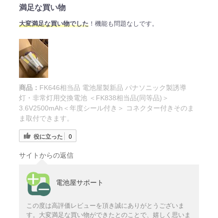
満足な買い物
大変満足な買い物でした
！機能も問題なしです。
商品：
FK646相当品 電池屋製新品 パナソニック製誘導
灯・非常灯用交換電池 ＜FK838相当品(同等品)＞
3.6V2500mAh＜年度シール付き＞ コネクター付きそのま
ま取付できます。
役に立った
0
サイトからの返信
電池屋サポート
この度は高評価レビューを頂き誠にありがとうございま
す。大変満足な買い物ができたとのことで、嬉しく思いま