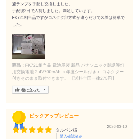
遽ランプを手配し交換しました。
手配後2日で入荷しました。満足しています。
FK721相当品ですがコネクタ部方式が違うだけで装着は簡単で
した。
商品：
FK721相当品 電池屋製 新品 パナソニック製誘導灯
用交換電池 2.4V700mAh ＜年度シール付き＞ コネクター
付きそのまま取付できます。 【送料全国一律275円】
役に立った
1
ピックアップレビュー
2026-03-10
タルペン様
購入確認済み