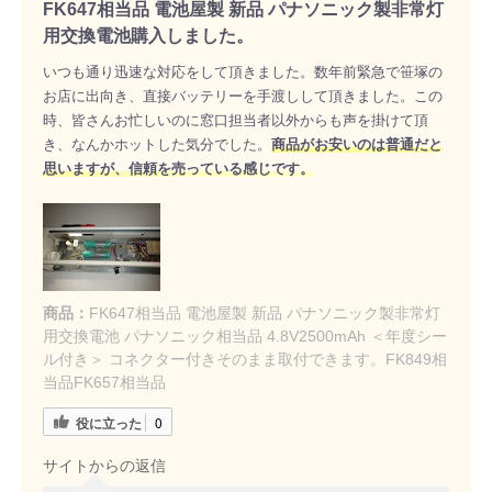
FK647相当品 電池屋製 新品 パナソニック製非常灯
用交換電池購入しました。
いつも通り迅速な対応をして頂きました。数年前緊急で笹塚の
お店に出向き、直接バッテリーを手渡しして頂きました。この
時、皆さんお忙しいのに窓口担当者以外からも声を掛けて頂
き、なんかホットした気分でした。
商品がお安いのは普通だと
思いますが、信頼を売っている感じです。
商品：
FK647相当品 電池屋製 新品 パナソニック製非常灯
用交換電池 パナソニック相当品 4.8V2500mAh ＜年度シー
ル付き＞ コネクター付きそのまま取付できます。FK849相
当品FK657相当品
役に立った
0
サイトからの返信