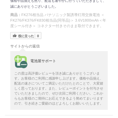
価格や品揃えも然り、配送も速やかに行っていただきまして、
誠にありがとうございました。
商品：
FK276相当品 パナソニック製誘導灯用交換電池 ＜
FK276/FK376/FK830相当品(同等品)＞ 3.6V1800mAh＜年
度シール付き＞ コネクター付きそのまま取付できます。
役に立った
0
サイトからの返信
電池屋サポート
この度は高評価レビューを頂き誠にありがとうございま
す。お客様のご利用に感謝申し上げます。価格や品揃え、
配送の速さについてご満足いただけたとのことで、大変嬉
しく思っております。また、レビューポイントを付与させ
ていただきましたので、ぜひ次回ご利用ください。これか
らもお客様のご期待にお応えできるよう努めてまいります
ので、引き続きご愛顧のほどよろしくお願いいたします。