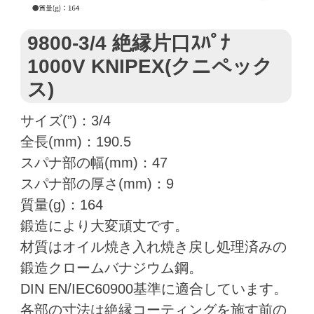
9800-3/4 絶縁片口ｽﾊﾟﾅ
1000V KNIPEX(クニペック
ス)
サイズ(”)：3/4
全長(mm)：190.5
スパナ部の幅(mm)：47
スパナ部の厚さ(mm)：9
質量(g)：164
鍛造により大変頑丈です。
材質はオイル焼き入れ焼き戻し処理済みの
鍛造クロームバナジウム鋼。
DIN EN/IEC60900基準に適合しています。
各部の寸法は絶縁コーティングを施す前の